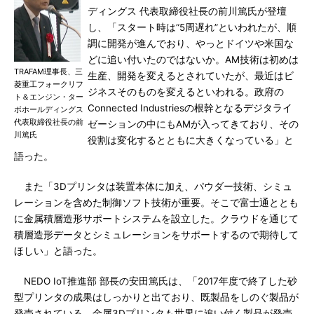
ディングス 代表取締役社長の前川篤氏が登壇
し、「スタート時は“5周遅れ”といわれたが、順
調に開発が進んでおり、やっとドイツや米国な
どに追い付いたのではないか。AM技術は初めは
TRAFAM理事長、三
生産、開発を変えるとされていたが、最近はビ
菱重工フォークリフ
ジネスそのものを変えるといわれる。政府の
ト＆エンジン・ター
Connected Industriesの根幹となるデジタライ
ボホールディングス
代表取締役社長の前
ゼーションの中にもAMが入ってきており、その
川篤氏
役割は変化するとともに大きくなっている」と
語った。
また「3Dプリンタは装置本体に加え、パウダー技術、シミュ
レーションを含めた制御ソフト技術が重要。そこで富士通ととも
に金属積層造形サポートシステムを設立した。クラウドを通じて
積層造形データとシミュレーションをサポートするので期待して
ほしい」と語った。
NEDO IoT推進部 部長の安田篤氏は、「2017年度で終了した砂
型プリンタの成果はしっかりと出ており、既製品をしのぐ製品が
発売されている。金属3Dプリンタも世界に追い付く製品が発売