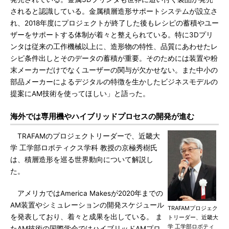
されると認識している。金属積層造形サポートシステムが設立さ
れ、2018年度にプロジェクトが終了した後もレシピの蓄積やユー
ザーをサポートする体制が着々と整えられている。特に3Dプリ
ンタは従来の工作機械以上に、造形物の特性、品質にあわせたレ
シピ条件出しとそのデータの蓄積が重要。そのためには装置や粉
末メーカーだけでなくユーザーの関与が欠かせない。また中小の
部品メーカーによるデジタルの特徴を生かしたビジネスモデルの
提案にAM技術を使ってほしい」と語った。
海外では専用機やハイブリッドプロセスの開発が進む
TRAFAMのプロジェクトリーダーで、近畿大
学 工学部ロボティクス学科 教授の京極秀樹氏
は、積層造形を巡る世界動向について解説し
た。
アメリカではAmerica Makesが2020年までの
AM装置やシミュレーションの開発スケジュール
TRAFAMプロジェク
を発表しており、着々と成果を出している。 ま
トリーダー、近畿大
学 工学部ロボティ
たAM技術の国際学会ではハイブリッドAMプロ