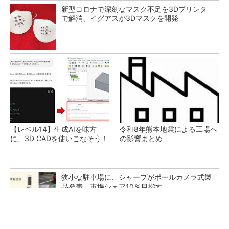
新型コロナで深刻なマスク不足を3Dプリンタ
で解消、イグアスが3Dマスクを開発
【レベル14】生成AIを味方
令和8年熊本地震による工場へ
に、3D CADを使いこなそう！
の影響まとめ
狭小な駐車場に、シャープがポールカメラ式製
品発表 市場シェア10％目指す