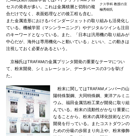
クス学科 教授の京
セスの発表が多い。これは金属積層と切削の複
極秀樹氏
合だけでなく、表面処理などの後工程も含む。
また金属造形におけるバインダージェットの取り組みも活発化し
ている。機械学習（マシンラーニング）やデジタルツインも注目
のキーワードとなっている。また、「日本は汎用機の取り組みが
中心だが、海外は専用機化へと動いている」といい、この動きは
注視しておく必要があるという。
京極氏はTRAFAMの金属プリンタ開発の重要なテーマについ
て、粉末開発、シミュレーション、データベースの3つを挙げ
た。
粉末に関してはTRAFAMメンバーの山
陽特殊製鋼、大同特殊鋼、東洋アルミニ
ウム、福田金属箔粉工業が開発に取り組
んでいる。粉末の流動性がかなり重要に
なることから、粉末の真球化技術などの
開発を行っている。またコストダウンの
ための分級の歩留まり向上や、粉末修飾