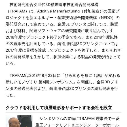
技術研究組合次世代3D積層造形技術総合開発機構
（TRAFAM）は、Additive Manufacturing（付加製造）の国家プ
ロジェクトを新エネルギー・産業技術総合開発機構（NEDO）の
委託研究として進めている。金属3Dプリンタに関しては、装置
および材料、関連ソフトウェアの研究開発に取り組んでおり、
2018年度でプロジェクト終了の予定である。また2019年度以降
の装置販売を計画している。鋳造用砂型3Dプリンタについては
2017年度に目標を達成してプロジェクトを終了した。またそれぞ
れの開発成果を生かして、参加企業による製品の発売が始まって
いる。
TRAFAMは2018年8月23日に「ひらめきを形に！設計が変わる
新しいモノづくり 第4回シンポジウム」を開催し、金属3Dプリ
ンタの経過発表および、鋳造用砂型3Dプリンタの総括発表を行
った。
クラウドを利用して積層造形をサポートする会社を設立
シンポジウムの冒頭にTRAFAM 理事長で三菱
重工フォークリフト＆エンジン・ターボホール