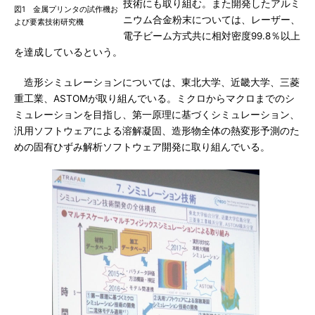
技術にも取り組む。また開発したアルミ
図1 金属プリンタの試作機お
ニウム合金粉末については、レーザー、
よび要素技術研究機
電子ビーム方式共に相対密度99.8％以上
を達成しているという。
造形シミュレーションについては、東北大学、近畿大学、三菱
重工業、ASTOMが取り組んでいる。ミクロからマクロまでのシ
ミュレーションを目指し、第一原理に基づくシミュレーション、
汎用ソフトウェアによる溶解凝固、造形物全体の熱変形予測のた
めの固有ひずみ解析ソフトウェア開発に取り組んでいる。