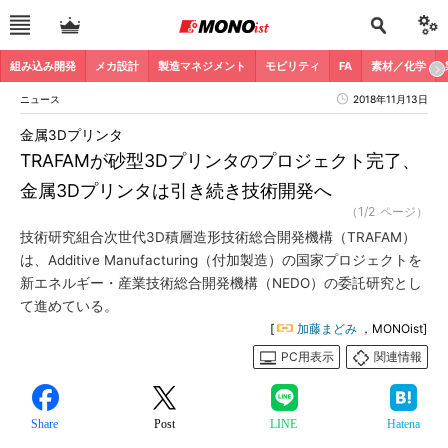
組み込み開発
メカ設計
製造マネジメント
モビリティ
FA
素材／化学
ニュース
2018年11月13日
金属3Dプリンタ
TRAFAMが砂型3Dプリンタのプロジェクト完了、
金属3Dプリンタは引き続き技術開発へ
（1/2 ページ）
技術研究組合次世代3D積層造形技術総合開発機構（TRAFAM）
は、Additive Manufacturing（付加製造）の国家プロジェクトを
新エネルギー・産業技術総合開発機構（NEDO）の委託研究とし
て進めている。
[
加藤まどみ
，MONOist]
PC用表示
関連情報
Share
Post
LINE
Hatena