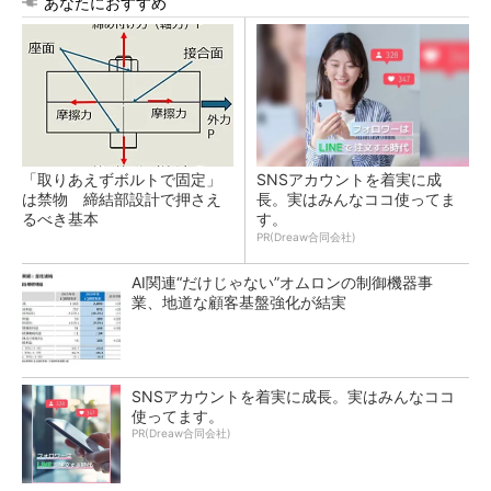
あなたにおすすめ
「取りあえずボルトで固定」
SNSアカウントを着実に成
は禁物 締結部設計で押さえ
長。実はみんなココ使ってま
るべき基本
す。
PR(Dreaw合同会社)
AI関連“だけじゃない”オムロンの制御機器事
業、地道な顧客基盤強化が結実
SNSアカウントを着実に成長。実はみんなココ
使ってます。
PR(Dreaw合同会社)