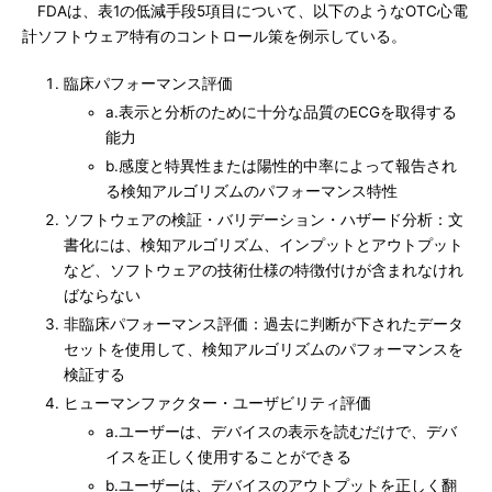
FDAは、表1の低減手段5項目について、以下のようなOTC心電
計ソフトウェア特有のコントロール策を例示している。
臨床パフォーマンス評価
a.表示と分析のために十分な品質のECGを取得する
能力
b.感度と特異性または陽性的中率によって報告され
る検知アルゴリズムのパフォーマンス特性
ソフトウェアの検証・バリデーション・ハザード分析：文
書化には、検知アルゴリズム、インプットとアウトプット
など、ソフトウェアの技術仕様の特徴付けが含まれなけれ
ばならない
非臨床パフォーマンス評価：過去に判断が下されたデータ
セットを使用して、検知アルゴリズムのパフォーマンスを
検証する
ヒューマンファクター・ユーザビリティ評価
a.ユーザーは、デバイスの表示を読むだけで、デバ
イスを正しく使用することができる
b.ユーザーは、デバイスのアウトプットを正しく翻