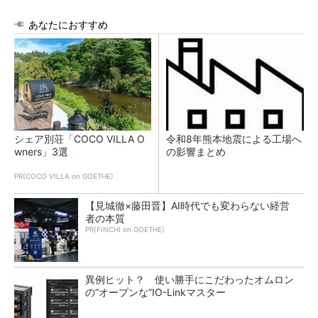
あなたにおすすめ
シェア別荘「COCO VILLA O
令和8年熊本地震による工場へ
wners」3選
の影響まとめ
PR(COCO VILLA on GOETHE)
【見城徹×藤田晋】AI時代でも変わらない経営
者の本質
PR(FINCHI on GOETHE)
異例ヒット？ 使い勝手にこだわったオムロン
の“オープンな”IO-Linkマスター