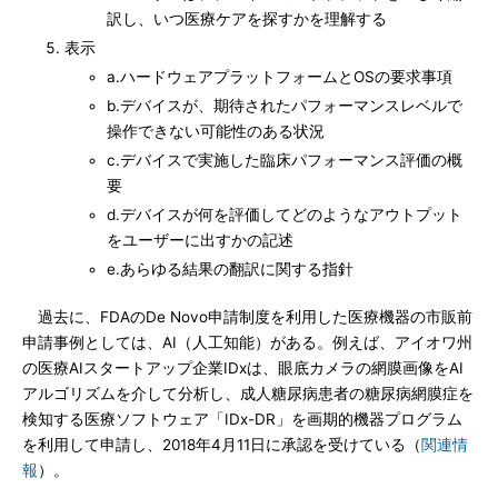
訳し、いつ医療ケアを探すかを理解する
表示
a.ハードウェアプラットフォームとOSの要求事項
b.デバイスが、期待されたパフォーマンスレベルで
操作できない可能性のある状況
c.デバイスで実施した臨床パフォーマンス評価の概
要
d.デバイスが何を評価してどのようなアウトプット
をユーザーに出すかの記述
e.あらゆる結果の翻訳に関する指針
過去に、FDAのDe Novo申請制度を利用した医療機器の市販前
申請事例としては、AI（人工知能）がある。例えば、アイオワ州
の医療AIスタートアップ企業IDxは、眼底カメラの網膜画像をAI
アルゴリズムを介して分析し、成人糖尿病患者の糖尿病網膜症を
検知する医療ソフトウェア「IDx-DR」を画期的機器プログラム
を利用して申請し、2018年4月11日に承認を受けている（
関連情
報
）。