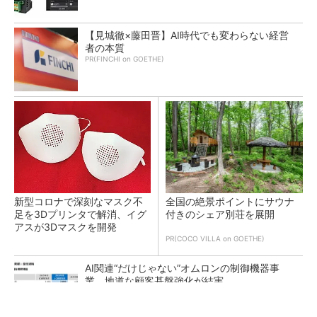
【見城徹×藤田晋】AI時代でも変わらない経営
者の本質
PR(FINCHI on GOETHE)
新型コロナで深刻なマスク不
全国の絶景ポイントにサウナ
足を3Dプリンタで解消、イグ
付きのシェア別荘を展開
アスが3Dマスクを開発
PR(COCO VILLA on GOETHE)
AI関連“だけじゃない”オムロンの制御機器事
業、地道な顧客基盤強化が結実