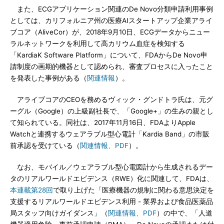
また、ECGアプリケーション関連のDe Novo分類申請利用事例
としては、カリフォルニア州の医療AIスタートアップ企業アライ
ブコア（AliveCor）が、2018年9月10日、ECGデータからニュー
ラルネットワークを利用して高カリウム血症を検知する
「KardiaK Software Platform」について、FDAからDe Novo申
請制度の画期的機器として認められ、審査プロセスに入ったこと
を発表した事例がある（
関連情報
）。
アライブコアのCEOを務めるヴィック・グンドトラ氏は、元グ
ーグル（Google）の上級副社長で、「Google+」の生みの親とし
て知られている。同社は、2017年11月16日、FDAよりApple
Watchと連携するウェアラブル型心電計「Kardia Band」の市販
前承認を受けている（
関連情報、PDF
）。
なお、モバイル／ウェアラブル型心電図計から生成されるデー
タのリアルワールドエビデンス（RWE）化に関連して、FDAは、
本連載第28回
で取り上げた「医療機器の規制に関わる意思決定を
支援するリアルワールドエビデンス利用 - 業界および食品医薬品
局スタッフ向けガイダンス」（
関連情報、PDF
）の中で、「人道