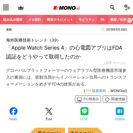
組み込み開発
メカ設計
製造マネジメント
モビリティ
FA
素材／化学
連載
2018年9月28日
海外医療技術トレンド（39）
「Apple Watch Series 4」の心電図アプリはFDA
認証をどうやって取得したのか
（2/3 ページ）
グローバルプラットフォーマーのウェアラブル型医療機器市場参
入の裏側には、規制当局からイノベーション当局へのトランスフ
ォーメーションをめざすFDAの政策がある。
[
笹原英司
，MONOist]
PC用表示
関連情報
Share
Post
LINE
Hatena
前のページへ
次のページへ