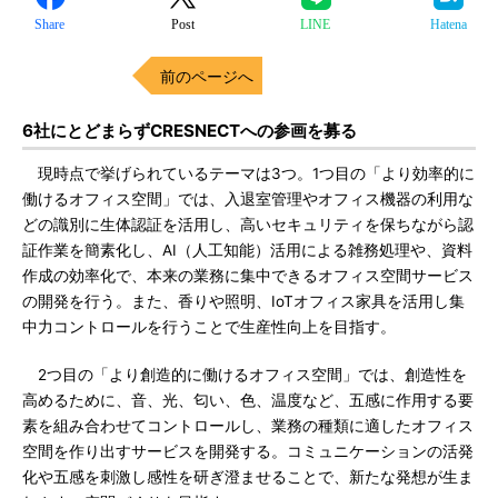
Share
Post
LINE
Hatena
前のページへ
6社にとどまらずCRESNECTへの参画を募る
現時点で挙げられているテーマは3つ。1つ目の「より効率的に
働けるオフィス空間」では、入退室管理やオフィス機器の利用な
どの識別に生体認証を活用し、高いセキュリティを保ちながら認
証作業を簡素化し、AI（人工知能）活用による雑務処理や、資料
作成の効率化で、本来の業務に集中できるオフィス空間サービス
の開発を行う。また、香りや照明、IoTオフィス家具を活用し集
中力コントロールを行うことで生産性向上を目指す。
2つ目の「より創造的に働けるオフィス空間」では、創造性を
高めるために、音、光、匂い、色、温度など、五感に作用する要
素を組み合わせてコントロールし、業務の種類に適したオフィス
空間を作り出すサービスを開発する。コミュニケーションの活発
化や五感を刺激し感性を研ぎ澄ませることで、新たな発想が生ま