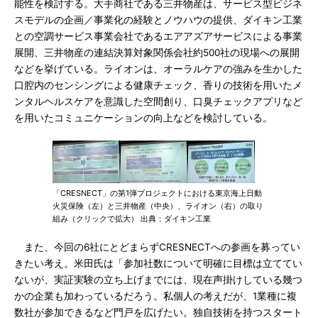
能性を検討する。大手商社である三井物産は、サービス型ビジネ
スモデルの企画／事業化の経験とノウハウの提供、ダイキン工業
との空調サービス事業会社であるエアアズアサービスによる事業
展開、三井物産の連結決算対象関係会社約500社の現場への展開
などを挙げている。ライオンは、オーラルケアの強みを生かした
口腔内のセンシングによる健康チェック、香りの技術を用いたメ
ンタルヘルスケアを意識した空間創り、口臭チェックアプリなど
を用いたコミュニケーションの向上などを検討している。
「CRESNECT」の第1弾プロジェクトにおける東京海上日動
火災保険（左）と三井物産（中央）、ライオン（右）の取り
組み（クリックで拡大） 出典：ダイキン工業
また、今回の6社にとどまらずCRESNECTへの参画を募ってい
きたい考え。米田氏は「参加社数について明確に目標は立ててい
ないが、実証実験の立ち上げまでには、現在声掛けしている幾つ
かの企業も加わっているだろう。私個人の考えだが、1業種に複
数社が参加できるなど門戸を広げたい。独自技術を持つスタート