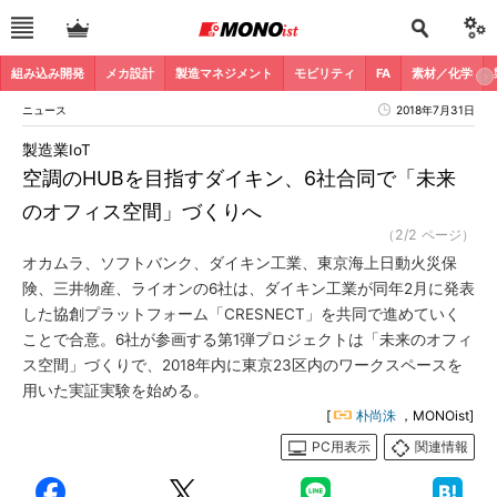
組み込み開発
メカ設計
製造マネジメント
モビリティ
FA
素材／化学
ニュース
2018年7月31日
製造業IoT
空調のHUBを目指すダイキン、6社合同で「未来
のオフィス空間」づくりへ
（2/2 ページ）
オカムラ、ソフトバンク、ダイキン工業、東京海上日動火災保
険、三井物産、ライオンの6社は、ダイキン工業が同年2月に発表
した協創プラットフォーム「CRESNECT」を共同で進めていく
ことで合意。6社が参画する第1弾プロジェクトは「未来のオフィ
ス空間」づくりで、2018年内に東京23区内のワークスペースを
用いた実証実験を始める。
[
朴尚洙
，MONOist]
PC用表示
関連情報