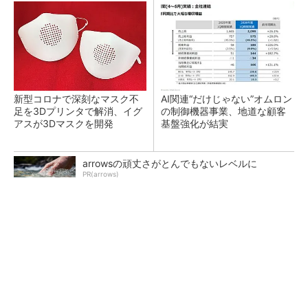
新型コロナで深刻なマスク不
AI関連“だけじゃない”オムロン
足を3Dプリンタで解消、イグ
の制御機器事業、地道な顧客
アスが3Dマスクを開発
基盤強化が結実
arrowsの頑丈さがとんでもないレベルに
PR(arrows)
【レベル14】生成AIを味方に、3D CADを使い
こなそう！
「取りあえずボルトで固定」は禁物 締結部設