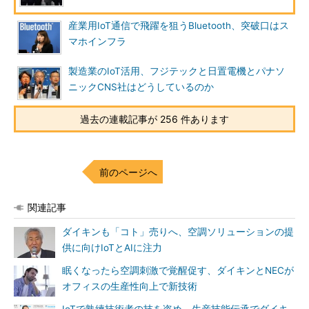
産業用IoT通信で飛躍を狙うBluetooth、突破口はス
マホインフラ
製造業のIoT活用、フジテックと日置電機とパナソ
ニックCNS社はどうしているのか
過去の連載記事が 256 件あります
前のページへ
関連記事
ダイキンも「コト」売りへ、空調ソリューションの提
供に向けIoTとAIに注力
眠くなったら空調刺激で覚醒促す、ダイキンとNECが
オフィスの生産性向上で新技術