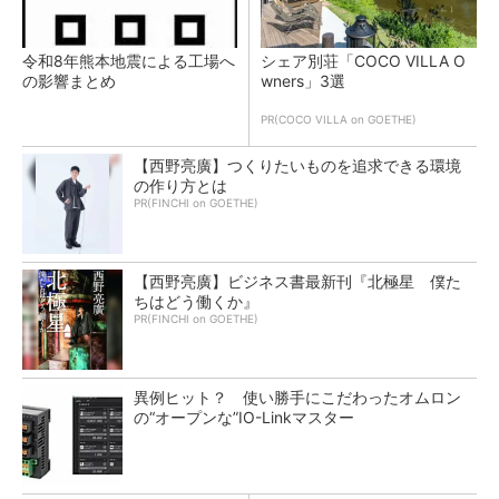
令和8年熊本地震による工場へ
シェア別荘「COCO VILLA O
の影響まとめ
wners」3選
PR(COCO VILLA on GOETHE)
【西野亮廣】つくりたいものを追求できる環境
の作り方とは
PR(FINCHI on GOETHE)
【西野亮廣】ビジネス書最新刊『北極星 僕た
ちはどう働くか』
PR(FINCHI on GOETHE)
異例ヒット？ 使い勝手にこだわったオムロン
の“オープンな”IO-Linkマスター