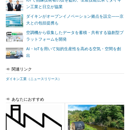
IoTで熟練技術者の技を盗め、生産技能伝承でダイキ
ン工業と日立が協業
ダイキンがオープンイノベーション拠点を設立――京
大との包括提携も
空調機から収集したデータを蓄積・共有する協創型プ
ラットフォームを開発
AI・IoTを用いて知的生産性を高める空気・空間を創
出
関連リンク
ダイキン工業（ニュースリリース）
あなたにおすすめ