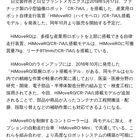
日立製作所と日立プラントメカニクスは2018年5月17日、ファ
ナック製の小型協働ロボット「CR-7iA/L」を搭載した、産業用ロ
ボット自律走行装置「HiMoveRO（ハイモベロ）/CR-7iA/L搭載
モデル」を発表した。同年10月より販売を開始する予定だ。
HiMoveROは、多様な産業用ロボットを上部に搭載できる自律
走行装置。HiMoveRO/CR-7iA/L搭載モデルは、HiMoveROに可搬
質量7kg、リーチ911mmのCR-7iA/Lを搭載している。
HiMoveROのラインアップには、2016年10月に発売した
「HiMoveRO/双腕ロボット搭載モデル」がある。同モデルはセル
内での精緻な作業や軽量の作業に適しており、医薬・医療分野の
研究・開発、電子部品・半導体製造分野の組み立て・検査工程に
採用されてきた。今回、HiMoveRO/CR-7iA/L搭載モデルが追加
されることで、部品や商品が入ったコンテナの工程間搬送・配
膳、段取り替えなどの補助作業にも対応できるようになる。
HiMoveROを制御するコントローラーは、両モデルに加え、オ
プションの自動走行台車「HiMoveRO-Mini」で共通している。こ
れらを組み合わせ、より高度なロボットシステムの構築が可能に