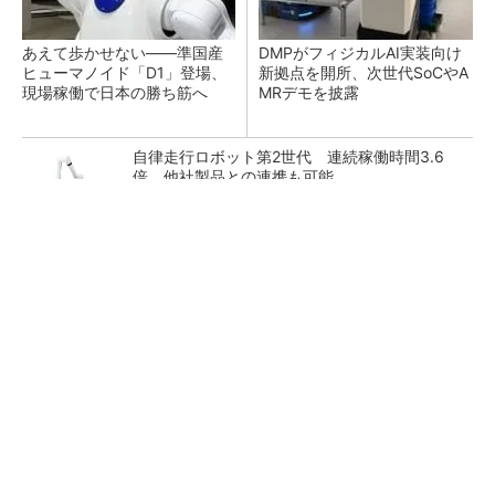
あえて歩かせない――準国産
DMPがフィジカルAI実装向け
ヒューマノイド「D1」登場、
新拠点を開所、次世代SoCやA
現場稼働で日本の勝ち筋へ
MRデモを披露
自律走行ロボット第2世代 連続稼働時間3.6
倍、他社製品との連携も可能
GOETHEとFINCHIがタッグを組み、新メディ
アを創設
PR(FINCHI on GOETHE)
令和8年熊本地震による工場への影響まとめ