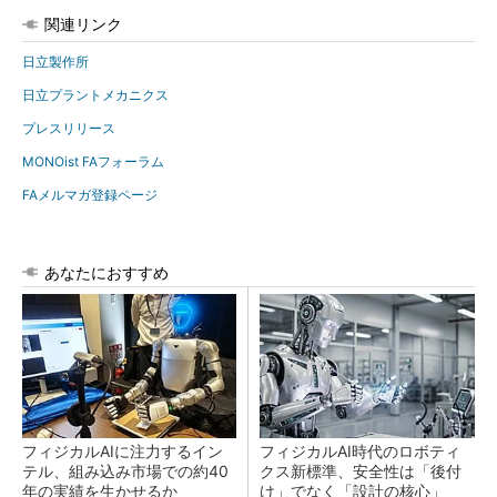
関連リンク
日立製作所
日立プラントメカニクス
プレスリリース
MONOist FAフォーラム
FAメルマガ登録ページ
あなたにおすすめ
フィジカルAIに注力するイン
フィジカルAI時代のロボティ
テル、組み込み市場での約40
クス新標準、安全性は「後付
年の実績を生かせるか
け」でなく「設計の核心」