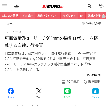
組み込み開発
メカ設計
製造マネジメント
モビリティ
FA
素材／化学
ニュース
2018年6月6日
FAニュース
可搬質量7kg、リーチ911mmの協働ロボットを搭
載する自律走行装置
日立製作所は、産業用ロボット自律走行装置「HiMoveRO/CR-
7iA/L搭載モデル」を2018年10月より販売開始する。可搬質量
7kg、リーチ911mmのファナック製小型協働ロボット「CR-
7iA/L」を搭載している。
[MONOist]
PC用表示
関連情報
Share
Post
LINE
Hatena