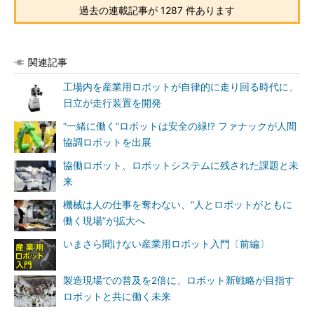
過去の連載記事が 1287 件あります
関連記事
工場内を産業用ロボットが自律的に走り回る時代に、
日立が走行装置を開発
“一緒に働く”ロボットは安全の緑!? ファナックが人間
協調ロボットを出展
協働ロボット、ロボットシステムに残された課題と未
来
機械は人の仕事を奪わない、“人とロボットがともに
働く現場”が拡大へ
いまさら聞けない産業用ロボット入門〔前編〕
製造現場での普及を2倍に、ロボット新戦略が目指す
ロボットと共に働く未来