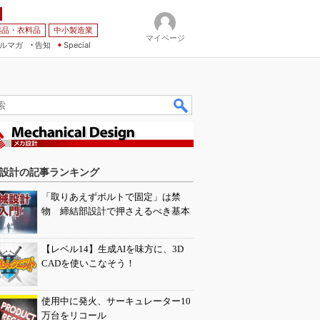
薬品・衣料品
中小製造業
マイページ
ルマガ
告知
Special
設計の記事ランキング
「取りあえずボルトで固定」は禁
物 締結部設計で押さえるべき基本
【レベル14】生成AIを味方に、3D
CADを使いこなそう！
使用中に発火、サーキュレーター10
万台をリコール