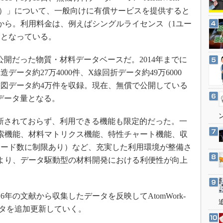
3Dプリンタ
産業オープンネット展
ト）」について、一般向けに有償サービスを提供すると
デジタルツインとCAE
日から。利用料金は、例えばシングルライセンス（1ユー
S＆OP
）となっている。
インダストリー4.0
は非公開だった物質・材料データベースだ。2014年までに
イノベーション
ータ約27万4000件、X線回折データ約49万6000
製造業ビッグデータ
状態図データ約4万件を収録。現在、無償で公開している
メイドインジャパン
のデータ量となる。
植物工場
は更新されておらず、利用できる機能も限定的だった。一
知財マネジメント
様な検索機能、材料マトリクス機能、特性チャート機能、収
海外生産
ロード数に制限あり）など、充実した利用環境が整備さ
グローバル設計・開発
利用により、データ駆動型の材料開発における利便性が向上
制御セキュリティ
新型コロナへの対応
016年の文献から収集したデータを反映してAtomWork-
ータを追加更新していく。