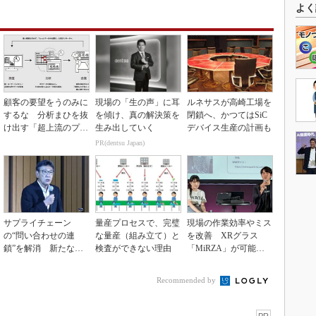
よく
顧客の要望をうのみに
現場の「生の声」に耳
ルネサスが高崎工場を
するな 分析まひを抜
を傾け、真の解決策を
閉鎖へ、かつてはSiC
け出す「超上流のプロ
生み出していく
デバイス生産の計画も
トタイピング」
PR(dentsu Japan)
サプライチェーン
量産プロセスで、完璧
現場の作業効率やミス
の“問い合わせの連
な量産（組み立て）と
を改善 XRグラス
鎖”を解消 新たな情
検査ができない理由
「MiRZA」が可能に
報伝達の仕組み「CM
するピッキングDX
P」
の...
Recommended by
PR