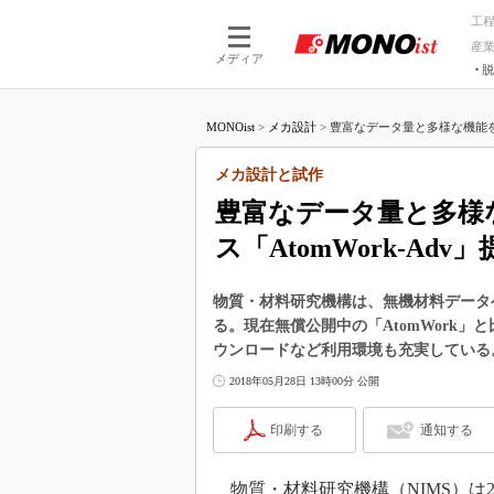
工
産
メディア
脱
つながる技術
AI×技術
MONOist
>
メカ設計
>
豊富なデータ量と多様な機能を
つながる工場
AI×設備
つながるサービ
Physical
メカ設計と試作
豊富なデータ量と多様
ス「AtomWork-Adv
物質・材料研究機構は、無機材料データベー
る。現在無償公開中の「AtomWork
ウンロードなど利用環境も充実している
2018年05月28日 13時00分 公開
印刷する
通知する
物質・材料研究機構（NIMS）は201