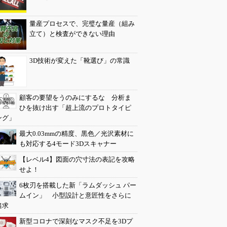
量産プロセスで、完璧な量産（組み
立て）と検査ができない理由
3D技術が変えた「靴選び」の常識
顧客の要望をうのみにするな 分析ま
ひを抜け出す「超上流のプロトタイピ
ング」
最大0.03mmの精度、黒色／光沢素材に
も対応する4モード3Dスキャナー
【レベル4】図面の穴寸法の表記を攻略
せよ！
6枚刃を搭載した新「ラムダッシュ パー
ムイン」 小型設計と意匠性をさらに
追求
新型コロナで深刻なマスク不足を3Dプ