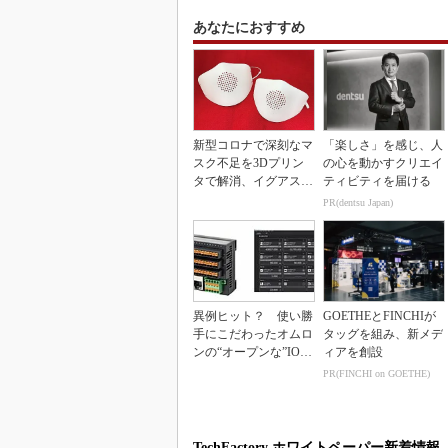
あなたにおすすめ
新型コロナで深刻なマ
「楽しさ」を感じ、人
スク不足を3Dプリン
の心を動かすクリエイ
タで解消、イグアスが
ティビティを届ける
3Dマスクを開発
PR(dentsu Japan)
異例ヒット？ 使い勝
GOETHEとFINCHIが
手にこだわったオムロ
タッグを組み、新メデ
ンの“オープンな”IO-L
ィアを創設
inkマスター
PR(FINCHI on GOETHE)
TechFactory ホワイトペーパー新着情報