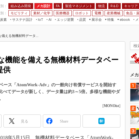
程別：
組み込み開発
メカ設計
製造マネジメント
物流
R＆D
キャリア
FA
業別：
モビリティ
素材／化学
医療機器
ロボット
電機
産業機械
食品・
炭素
サステナ設計
エッジ逆襲
品質
展示会
特集
メ
IoT
AI
ebook
伝承
組み込み開発
CEATEC
読者調査まとめ
編集後記
備える無機材料データ...
JIMTOF
保全
メカ設計
つながるクルマ
組込み/エッジ コンピューティング
ス
 AI
製造マネジメント
5G
展＆IoT/5Gソリューション展
VR／AR
FA
な機能を備える無機材料データベー
IIFES
モビリティ
フィールドサービス
」提供
国際ロボット展
素材／化学
FPGA
メカ
ジャパンモビリティショー
組み込み画像技術
ス「AtomWork-Adv」の一般向け有償サービスを開始す
TECHNO-FRONTIER
」と比べてデータが新しく、データ量は約3～5倍。多様な機能やダ
組み込みモデリング
人テク展
。
Windows Embedded
[
MONOist
]
スマート工場EXPO
車載ソフト開発
EdgeTech+
見る
Share
ISO26262
日本ものづくりワールド
無償設計ツール
AUTOMOTIVE WORLD
8年5月15日、無機材料データベース「AtomWork-