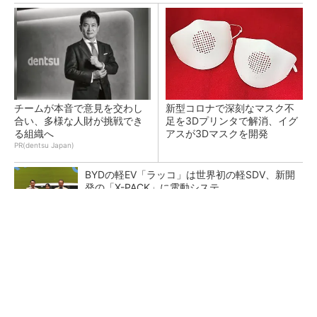
チームが本音で意見を交わし
新型コロナで深刻なマスク不
合い、多様な人財が挑戦でき
足を3Dプリンタで解消、イグ
る組織へ
アスが3Dマスクを開発
PR(dentsu Japan)
BYDの軽EV「ラッコ」は世界初の軽SDV、新開
発の「X-PACK」に電動システ...
ペロブスカイト太陽電池の量産に有効なイン
ク、従来比で1.5倍の性能向上