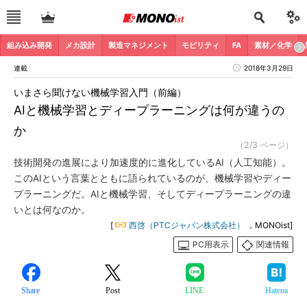
組み込み開発
メカ設計
製造マネジメント
モビリティ
FA
素材／化学
連載
2018年3月29日
いまさら聞けない機械学習入門（前編）
AIと機械学習とディープラーニングは何が違うの
か
（2/3 ページ）
技術開発の進展により加速度的に進化しているAI（人工知能）。
このAIという言葉とともに語られているのが、機械学習やディー
プラーニングだ。AIと機械学習、そしてディープラーニングの違
いとは何なのか。
[
西啓（PTCジャパン株式会社）
，MONOist]
PC用表示
関連情報
Share
Post
LINE
Hatena