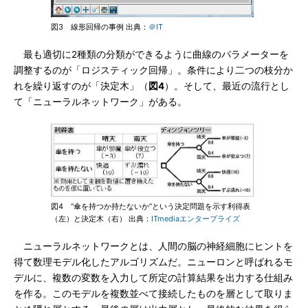
図3 線形回帰の事例 出典：
＠IT
最も適切に2種類の分類ができるように曲線のパラメーターを
調整するのが「ロジスティック回帰」。条件により二つの枝分か
れを繰り返すのが「決定木」（
図4
）。そして、最近の流行とし
て「ニューラルネットワーク」がある。
図4 “傘を持つか持たないか”という決定問題を示す利得表
（左）と決定木（右） 出典：
ITmediaエンタープライズ
ニューラルネットワークとは、人間の脳の神経細胞にヒントを
得て数理モデル化したアルゴリズムだ。ニューロンと呼ばれるモ
デルに、複数の変数を入力して所定の計算結果を出力する仕組み
を作る。このモデルを複数並べて接続したものを層として取りま