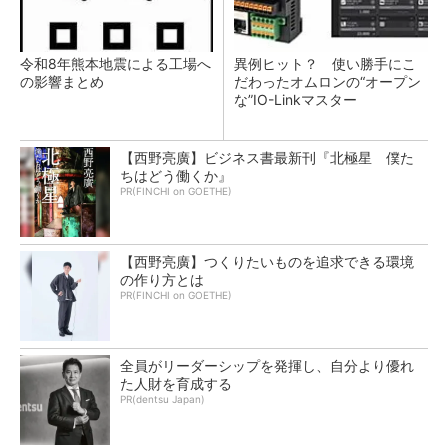
令和8年熊本地震による工場へ
異例ヒット？ 使い勝手にこ
の影響まとめ
だわったオムロンの“オープン
な”IO-Linkマスター
【西野亮廣】ビジネス書最新刊『北極星 僕た
ちはどう働くか』
PR(FINCHI on GOETHE)
【西野亮廣】つくりたいものを追求できる環境
の作り方とは
PR(FINCHI on GOETHE)
全員がリーダーシップを発揮し、自分より優れ
た人財を育成する
PR(dentsu Japan)