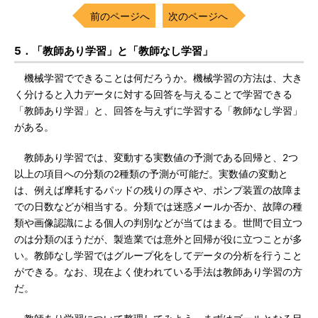
前のページへ
次のページへ
5．「教師あり学習」と「教師なし学習」
機械学習でできることは何だろうか。機械学習の方法は、大き
く分けると入力データに対する回答を与えることで学習できる
「教師あり学習」と、回答を与えずに学習する「教師なし学習」
がある。
教師あり学習では、変動する実数値の予測である回帰と、2つ
以上の項目への分類の2種類の予測が可能だ。実数値の変動と
は、例えば摩耗するパッドの残りの厚さや、ポンプ装置の故障ま
での日数などが相当する。分類では迷惑メールか否か、故障の種
類や画像認識による個人の判別などが当てはまる。世間で目立つ
のは分類のほうだが、製造業では意外と回帰が役に立つことが多
い。教師なし学習ではグループ化をしてデータの分析を行うこと
ができる。なお、現在よく使われている手法は教師あり学習の方
だ。