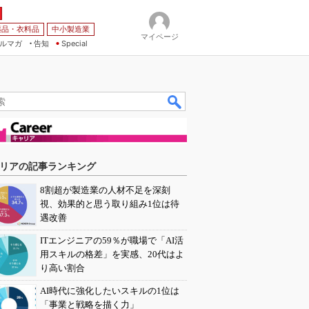
薬品・衣料品
中小製造業
マイページ
ルマガ
告知
Special
リアの記事ランキング
8割超が製造業の人材不足を深刻
視、効果的と思う取り組み1位は待
遇改善
ITエンジニアの59％が職場で「AI活
用スキルの格差」を実感、20代はよ
り高い割合
AI時代に強化したいスキルの1位は
「事業と戦略を描く力」