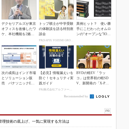
デクセリアルズが東京
トップ棋士が中学受験
異例ヒット？ 使い勝
オフィスを改修したワ
の体験談を語る特別座
手にこだわったオムロ
ケ、本社機能を2拠点
談会
ンの“オープンな”IO-L
に
inkマスター
PR(SAPIX YOZEMI GROUP)
次の成長はインド市場
【必見】情報漏えいを
BYDの軽EV「ラッ
とソリューション販
防ぐ！セキュリティ実
コ」は世界初の軽SD
売 パナソニックEW
践ガイド
V、新開発の「X-PAC
の2030年度戦略
K」に電動システ...
PR(株式会社アルファーテクノ)
Recommended by
PR
管理技術の底上げ、一気に実現する方法は