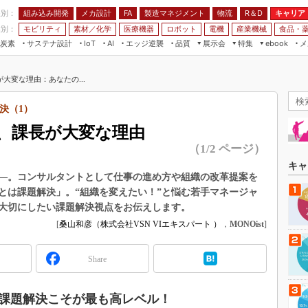
程別：
組み込み開発
メカ設計
製造マネジメント
物流
R＆D
キャリア
FA
業別：
モビリティ
素材／化学
医療機器
ロボット
電機
産業機械
食品・
炭素
サステナ設計
エッジ逆襲
品質
展示会
特集
メ
IoT
AI
ebook
伝承
組み込み開発
CEATEC
読者調査まとめ
編集後記
大変な理由：あなたの...
JIMTOF
保全
メカ設計
つながるクルマ
組込み/エッジ コンピューティング
ス
 AI
製造マネジメント
5G
決（1）
展＆IoT/5Gソリューション展
VR／AR
FA
、課長が大変な理由
IIFES
モビリティ
フィールドサービス
（1/2 ページ）
国際ロボット展
素材／化学
FPGA
キャ
ジャパンモビリティショー
―。コンサルタントとして仕事の進め方や組織の改革提案を
組み込み画像技術
とは課題解決」。“組織を変えたい！”と悩む若手マネージャ
TECHNO-FRONTIER
大切にしたい課題解決視点をお伝えします。
組み込みモデリング
人テク展
[
桑山和彦（株式会社VSN VIエキスパート ）
，
MONOist
]
Windows Embedded
スマート工場EXPO
車載ソフト開発
EdgeTech+
Share
ISO26262
日本ものづくりワールド
無償設計ツール
課題解決こそが最も高レベル！
AUTOMOTIVE WORLD