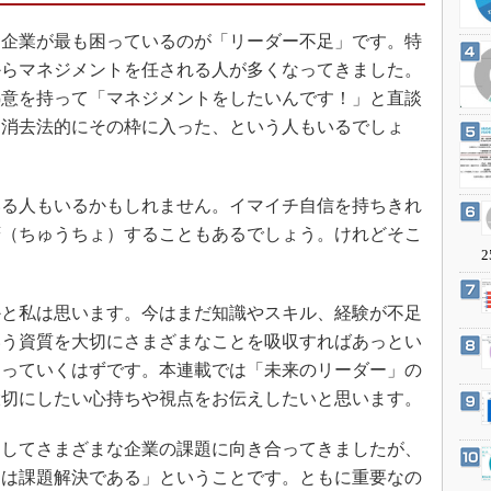
3Dプリンタ
産業オープンネット展
企業が最も困っているのが「リーダー不足」です。特
デジタルツインとCAE
からマネジメントを任される人が多くなってきました。
S＆OP
熱意を持って「マネジメントをしたいんです！」と直談
インダストリー4.0
、消去法的にその枠に入った、という人もいるでしょ
イノベーション
製造業ビッグデータ
る人もいるかもしれません。イマイチ自信を持ちきれ
メイドインジャパン
躇（ちゅうちょ）することもあるでしょう。けれどそこ
植物工場
2
知財マネジメント
と私は思います。今はまだ知識やスキル、経験が不足
海外生産
いう資質を大切にさまざまなことを吸収すればあっとい
グローバル設計・開発
なっていくはずです。本連載では「未来のリーダー」の
制御セキュリティ
大切にしたい心持ちや視点をお伝えしたいと思います。
新型コロナへの対応
してさまざまな企業の課題に向き合ってきましたが、
とは課題解決である」ということです。ともに重要なの