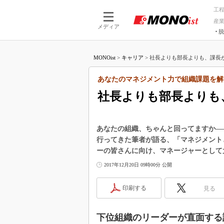
工
産
メディア
脱
つながる技術
AI×技術
MONOist
>
キャリア
>
社長よりも部長よりも、課長が
つながる工場
AI×設備
つながるサービ
Physical
あなたのマネジメント力で組織課題を解
社長よりも部長よりも
あなたの組織、ちゃんと回ってますか―
行ってきた筆者が語る、「マネジメント
ーの皆さんに向け、マネージャーとして
2017年12月20日 09時00分 公開
印刷する
見る
下位組織のリーダーが直面する