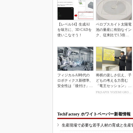
【レベル14】生成AI
ペロブスカイト太陽電
を味方に、3D CADを
池の量産に有効なイン
使いこなそう！
ク、従来比で1.5倍の
性能向上
フィジカルAI時代の
将棋の楽しさ伝え、子
ロボティクス新標準、
どもの考える力育む
安全性は「後付け」で
「竜王セッション」レ
なく「設計の核心」
ポート
PR(SAPIX YOZEMI GROUP)
TechFactory ホワイトペーパー新着情報
生産現場で必要な若手人材の育成と生産