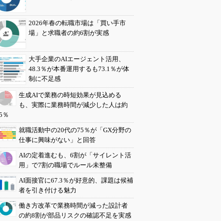
2026年春の転職市場は「買い手市
場」と求職者の約6割が実感
大手企業のAIエージェント活用、
48.3％が本番運用するも73.1％が体
制に不足感
生成AIで業務の時短効果が見込める
も、実際に業務時間が減少した人は約
5％
就職活動中の20代の75％が「GX分野の
仕事に興味がない」と回答
AIの定着進むも、6割が「サイレント活
用」で7割の職場でルール未整備
AI面接官に67.3％が好意的、課題は候補
者を引き付ける魅力
働き方改革で業務時間が減った設計者
の約8割が部品リスクの確認不足を実感