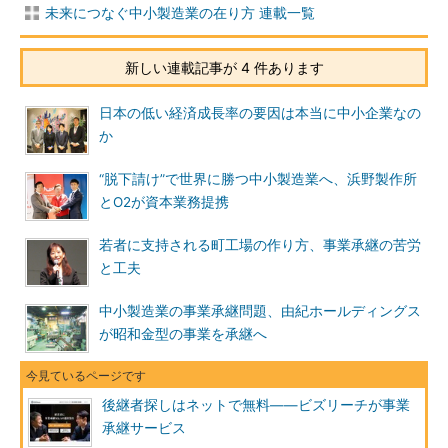
未来につなぐ中小製造業の在り方 連載一覧
新しい連載記事が 4 件あります
日本の低い経済成長率の要因は本当に中小企業なの
か
“脱下請け”で世界に勝つ中小製造業へ、浜野製作所
とO2が資本業務提携
若者に支持される町工場の作り方、事業承継の苦労
と工夫
中小製造業の事業承継問題、由紀ホールディングス
が昭和金型の事業を承継へ
後継者探しはネットで無料――ビズリーチが事業
承継サービス