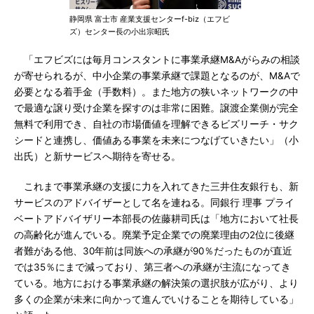
静岡県 富士市 産業支援センターf-biz（エフビ
ズ）センター長の小出宗昭氏
「エフビズには毎月コンスタントに事業承継M&Aがらみの相談
が寄せられるが、中小企業の事業承継で課題となるのが、M&Aで
必要となる着手金（手数料）。また地方の狭いネットワークの中
で最適な譲り受け企業を探すのは非常に困難。譲渡企業側が完全
無料で利用でき、自社の市場価値を理解できるビズリーチ・サク
シードと連携し、価値ある事業を未来につなげていきたい」（小
出氏）と新サービスへ期待を寄せる。
これまで事業承継の支援に力を入れてきた三井住友銀行も、新
サービスのアドバイザーとして名を連ねる。同銀行 理事 プライ
ベートアドバイザリー本部長の佐藤耕司氏は「地方において社長
の高齢化が進んでいる。廃業予定企業での廃業理由の2位に後継
者難がある他、30年前は同族への承継が90％だったものが直近
では35％にまで減っており、第三者への承継が主流になってき
ている。地方における事業承継の解決策の選択肢が広がり、より
多くの企業が未来に向かって進んでいけることを期待している」