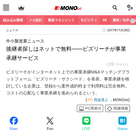
組み込み開発
メカ設計
製造マネジメント
モビリティ
FA
素材／化学
ニュース
2017年11月29日
中小製造業ニュース
後継者探しはネットで無料――ビズリーチが事業
承継サービス
（2/2 ページ）
ビズリーチがインターネット上での事業承継M&Aマッチングプラ
ットフォーム「ビズリーチ・サクシード」を発表。事業承継を検
討している企業は、登録から案件成約時まで利用料は完全無料。
コストの心配なく事業承継を進められるという。
[
西坂真人
，MONOist]
PC用表示
関連情報
Share
Post
LINE
Hatena