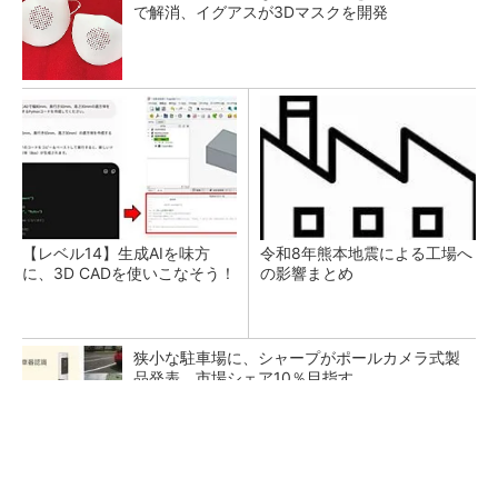
で解消、イグアスが3Dマスクを開発
【レベル14】生成AIを味方
令和8年熊本地震による工場へ
に、3D CADを使いこなそう！
の影響まとめ
狭小な駐車場に、シャープがポールカメラ式製
品発表 市場シェア10％目指す
ルネサスが高崎工場を閉鎖へ、かつてはSiCデ
バイス生産の計画も