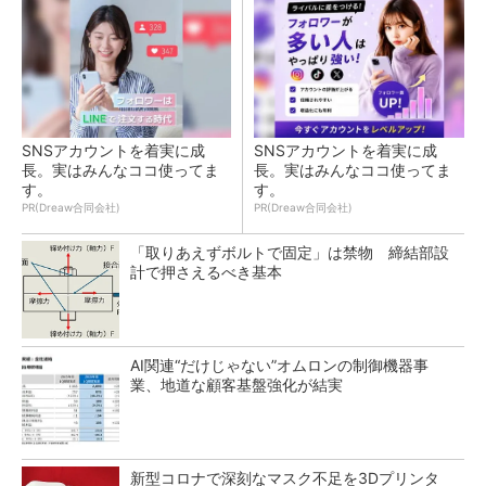
SNSアカウントを着実に成
SNSアカウントを着実に成
長。実はみんなココ使ってま
長。実はみんなココ使ってま
す。
す。
PR(Dreaw合同会社)
PR(Dreaw合同会社)
「取りあえずボルトで固定」は禁物 締結部設
計で押さえるべき基本
AI関連“だけじゃない”オムロンの制御機器事
業、地道な顧客基盤強化が結実
新型コロナで深刻なマスク不足を3Dプリンタ