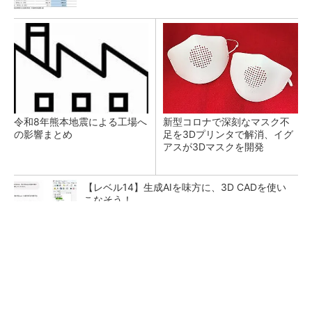
令和8年熊本地震による工場へ
新型コロナで深刻なマスク不
の影響まとめ
足を3Dプリンタで解消、イグ
アスが3Dマスクを開発
【レベル14】生成AIを味方に、3D CADを使い
こなそう！
シェア別荘「COCO VILLA Owners」3選
PR(COCO VILLA on GOETHE)