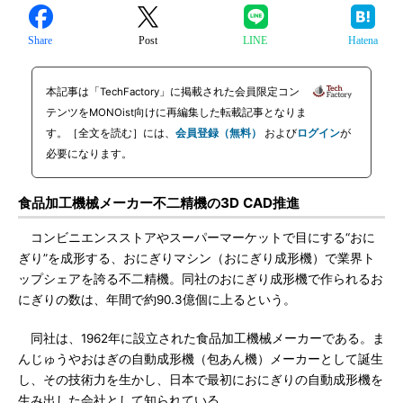
Share
Post
LINE
Hatena
本記事は「TechFactory」に掲載された会員限定コン
テンツをMONOist向けに再編集した転載記事となりま
す。［全文を読む］には、
会員登録（無料）
および
ログイン
が
必要になります。
食品加工機械メーカー不二精機の3D CAD推進
コンビニエンスストアやスーパーマーケットで目にする“おに
ぎり”を成形する、おにぎりマシン（おにぎり成形機）で業界ト
ップシェアを誇る不二精機。同社のおにぎり成形機で作られるお
にぎりの数は、年間で約90.3億個に上るという。
同社は、1962年に設立された食品加工機械メーカーである。ま
んじゅうやおはぎの自動成形機（包あん機）メーカーとして誕生
し、その技術力を生かし、日本で最初におにぎりの自動成形機を
生み出した会社として知られている。