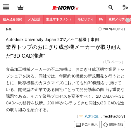
組み込み開発
メカ設計
製造マネジメント
モビリティ
FA
素材／化学
特集
2017年10月12日
Autodesk University Japan 2017／不二精機｜事例
業界トップのおにぎり成形機メーカーが取り組ん
だ“3D CAD推進”
（1/3 ページ）
食品加工機械メーカーの不二精機は、おにぎり成形機で業界トッ
プシェアを誇る。同社では、年間約10機種の新規開発を行うとと
もに、既存機種のカスタマイズにおいても約30機種を手掛けて
いる。開発型の企業である同社にとって開発効率の向上は重要な
課題である。そこで業務プロセスを変革すべく、2D CADから3D
CADへの移行を決断。2001年から行ってきた同社の3D CAD推進
の取り組みを紹介する。
[
八木沢篤
，TechFactory]
PC用表示
関連情報