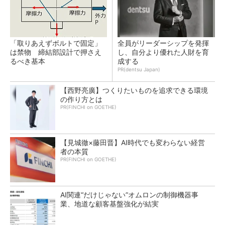
「取りあえずボルトで固定」
全員がリーダーシップを発揮
は禁物 締結部設計で押さえ
し、自分より優れた人財を育
るべき基本
成する
PR(dentsu Japan)
【西野亮廣】つくりたいものを追求できる環境
の作り方とは
PR(FINCHI on GOETHE)
【見城徹×藤田晋】AI時代でも変わらない経営
者の本質
PR(FINCHI on GOETHE)
AI関連“だけじゃない”オムロンの制御機器事
業、地道な顧客基盤強化が結実