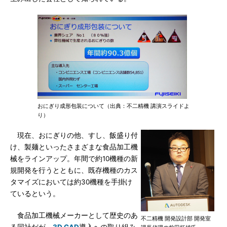
おにぎり成形包装について（出典：不二精機 講演スライドよ
り）
現在、おにぎりの他、すし、飯盛り付
け、製麺といったさまざまな食品加工機
械をラインアップ。年間で約10機種の新
規開発を行うとともに、既存機種のカス
タマイズにおいては約30機種を手掛け
ているという。
食品加工機械メーカーとして歴史のあ
不二精機 開発設計部 開発室