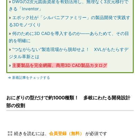
»
DWGの2次元図面資産を有効活用し、無理なく3次元移行で
きる「Inventor」
»
エポック社が「シルバニアファミリー」の製品開発で実践す
る3Dモノづくり
»
何のために3D CADを導入するのか――あらためて、その目
的を明確に
»
“つながらない”製造現場から脱却せよ！ XVLがもたらすデ
ジタル革新とは
»
主要製品を完全網羅、商用3D CAD製品カタログ
⇒ 新着記事をチェックする
おにぎりの型だけで約1000種類！ 多岐にわたる開発設計
部の役割
続きを読むには、
会員登録（無料）
が必須です