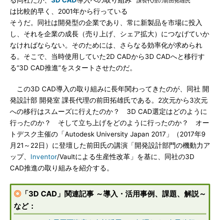
る同社だが、
3D CAD
導入への取り組み
課長代理の前田拓雄氏
は比較的早く、2001年から行っている
そうだ。同社は開発型の企業であり、常に新製品を市場に投入
し、それを企業の成長（売り上げ、シェア拡大）につなげていか
なければならない。そのためには、さらなる効率化が求められ
る。そこで、当時使用していた2D CADから3D CADへと移行す
る“3D CAD推進”をスタートさせたのだ。
この3D CAD導入の取り組みに長年関わってきたのが、同社 開
発設計部 開発室 課長代理の前田拓雄氏である。2次元から3次元
への移行はスムーズに行えたのか？ 3D CAD選定はどのように
行ったのか？ そして立ち上げをどのように行ったのか？ オー
トデスク主催の「Autodesk University Japan 2017」（2017年9
月21～22日）に登壇した前田氏の講演「開発設計部門の機動力ア
ップ、
Inventor
/Vaultによる生産性改革」を基に、同社の3D
CAD推進の取り組みを紹介する。
◎
「3D CAD」関連記事 ～導入・活用事例、課題、解説～
など：