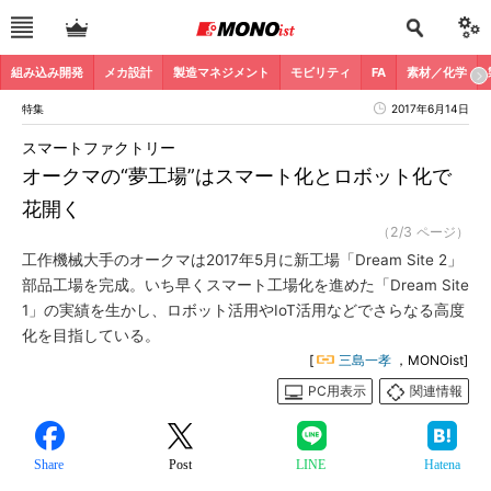
組み込み開発
メカ設計
製造マネジメント
モビリティ
FA
素材／化学
特集
2017年6月14日
スマートファクトリー
オークマの“夢工場”はスマート化とロボット化で
花開く
（2/3 ページ）
工作機械大手のオークマは2017年5月に新工場「Dream Site 2」
部品工場を完成。いち早くスマート工場化を進めた「Dream Site
1」の実績を生かし、ロボット活用やIoT活用などでさらなる高度
化を目指している。
[
三島一孝
，MONOist]
PC用表示
関連情報
Share
Post
LINE
Hatena