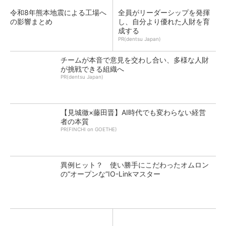
令和8年熊本地震による工場へ
全員がリーダーシップを発揮
の影響まとめ
し、自分より優れた人財を育
成する
PR(dentsu Japan)
チームが本音で意見を交わし合い、多様な人財
が挑戦できる組織へ
PR(dentsu Japan)
【見城徹×藤田晋】AI時代でも変わらない経営
者の本質
PR(FINCHI on GOETHE)
異例ヒット？ 使い勝手にこだわったオムロン
の“オープンな”IO-Linkマスター