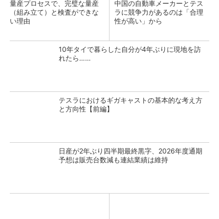
量産プロセスで、完璧な量産
中国の自動車メーカーとテス
（組み立て）と検査ができな
ラに競争力があるのは「合理
い理由
性が高い」から
10年タイで暮らした自分が4年ぶりに現地を訪
れたら……
テスラにおけるギガキャストの基本的な考え方
と方向性【前編】
日産が2年ぶり四半期最終黒字、2026年度通期
予想は販売台数減も連結業績は維持