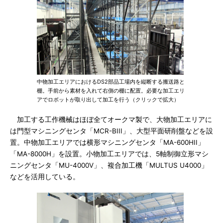
中物加工エリアにおけるDS2部品工場内を縦断する搬送路と
棚。手前から素材を入れて右側の棚に配置。必要な加工エリ
アでロボットが取り出して加工を行う（クリックで拡大）
加工する工作機械はほぼ全てオークマ製で、大物加工エリアに
は門型マシニングセンタ「MCR-BIII」、大型平面研削盤などを設
置。中物加工エリアでは横形マシニングセンタ「MA-600HII」
「MA-8000H」を設置。小物加工エリアでは、5軸制御立形マシ
ニングセンタ「MU-4000V」、複合加工機「MULTUS U4000」
などを活用している。