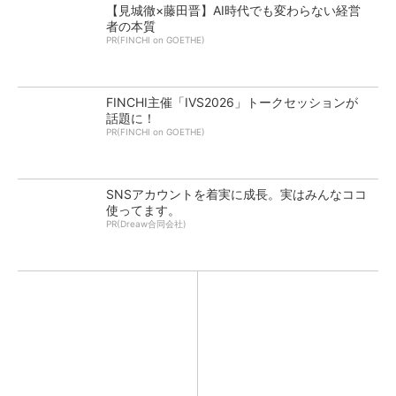
【見城徹×藤田晋】AI時代でも変わらない経営
者の本質
PR(FINCHI on GOETHE)
FINCHI主催「IVS2026」トークセッションが
話題に！
PR(FINCHI on GOETHE)
SNSアカウントを着実に成長。実はみんなココ
使ってます。
PR(Dreaw合同会社)