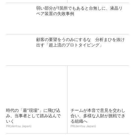
弱い部分が1箇所でもあると台無しに、液晶リ
ペア装置の失敗事例
顧客の要望をうのみにするな 分析まひを抜け
出す「超上流のプロトタイピング」
時代の「最"現場"」に飛び込
チームが本音で意見を交わし
み、当事者として踏み込んで
合い、多様な人財が挑戦でき
いく
る組織へ
PR(dentsu Japan)
PR(dentsu Japan)