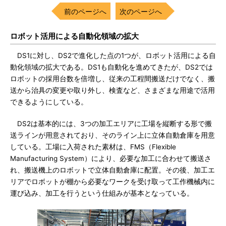
前のページへ
次のページへ
ロボット活用による自動化領域の拡大
DS1に対し、DS2で進化した点の1つが、ロボット活用による自
動化領域の拡大である。DS1も自動化を進めてきたが、DS2では
ロボットの採用台数を倍増し、従来の工程間搬送だけでなく、搬
送から治具の変更や取り外し、検査など、さまざまな用途で活用
できるようにしている。
DS2は基本的には、3つの加工エリアに工場を縦断する形で搬
送ラインが用意されており、そのライン上に立体自動倉庫を用意
している。工場に入荷された素材は、FMS（Flexible
Manufacturing System）により、必要な加工に合わせて搬送さ
れ、搬送機上のロボットで立体自動倉庫に配置。その後、加工エ
リアでロボットが棚から必要なワークを受け取って工作機械内に
運び込み、加工を行うという仕組みが基本となっている。