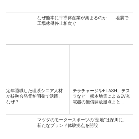
なぜ熊本に半導体産業が集まるのか――地震で
工場稼働停止相次ぐ
定年退職した理系シニア人材
テラチャージやFLASH、テス
が核融合発電炉開発で活躍、
ラなど 熊本地震によるEV充
なぜ？
電器の無償開放拠点まと...
マツダのモータースポーツの“聖地”は深川に、
新たなブランド体験拠点を開設