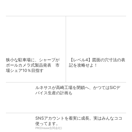
狭小な駐車場に、シャープが
【レベル4】図面の穴寸法の表
ポールカメラ式製品発表 市
記を攻略せよ！
場シェア10％目指す
ルネサスが高崎工場を閉鎖へ、かつてはSiCデ
バイス生産の計画も
SNSアカウントを着実に成長。実はみんなココ
使ってます。
PR(Dreaw合同会社)