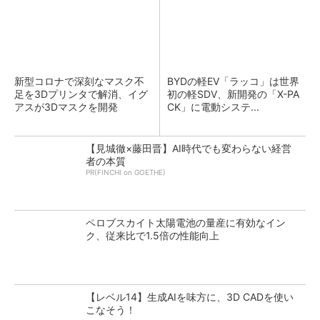
新型コロナで深刻なマスク不
BYDの軽EV「ラッコ」は世界
足を3Dプリンタで解消、イグ
初の軽SDV、新開発の「X-PA
アスが3Dマスクを開発
CK」に電動システ...
【見城徹×藤田晋】AI時代でも変わらない経営
者の本質
PR(FINCHI on GOETHE)
ペロブスカイト太陽電池の量産に有効なイン
ク、従来比で1.5倍の性能向上
【レベル14】生成AIを味方に、3D CADを使い
こなそう！