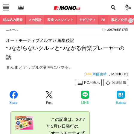
組み込み開発
メカ設計
製造マネジメント
モビリティ
FA
素材／化学
ニュース
2017年5月17日
オートモーティブメルマガ 編集後記
つながらないクルマとつながる音楽プレーヤーの
話
まんまとアップルの術中にハマる。
[
齊藤由希
，MONOist]
PC用表示
関連情報
Share
Post
LINE
Hatena
この記事は、2017
年5月17日発行の
「
オートモーティブ