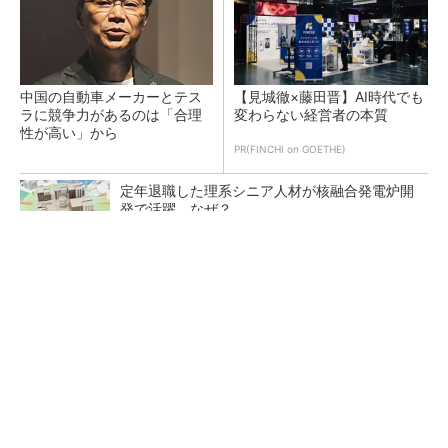
中国の自動車メーカーとテス
【見城徹×藤田晋】AI時代でも
ラに競争力があるのは「合理
変わらない経営者の本質
性が高い」から
PR(FINCHI on GOETHE)
定年退職した理系シニア人材が核融合発電炉開
発で活躍、なぜ？
ルネサスが高崎工場を閉鎖へ、かつてはSiCデ
バイス生産の計画も
令和8年熊本地震による工場への影響まとめ