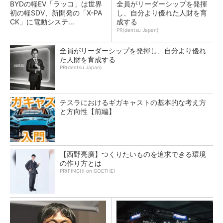
BYDの軽EV「ラッコ」は世界
全員がリーダーシップを発揮
初の軽SDV、新開発の「X-PA
し、自分より優れた人財を育
CK」に電動システ...
成する
PR(dentsu Japan)
全員がリーダーシップを発揮し、自分より優れ
た人財を育成する
PR(dentsu Japan)
テスラにおけるギガキャストの基本的な考え方
と方向性【前編】
【西野亮廣】つくりたいものを追求できる環境
の作り方とは
PR(FINCHI on GOETHE)