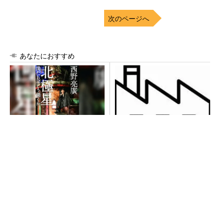
次のページへ
あなたにおすすめ
【西野亮廣】ビジネス書最新
令和8年熊本地震による工場へ
刊『北極星 僕たちはどう働
の影響まとめ
くか』
PR(FINCHI on GOETHE)
全員がリーダーシップを発揮し、自分より優れ
た人財を育成する
PR(dentsu Japan)