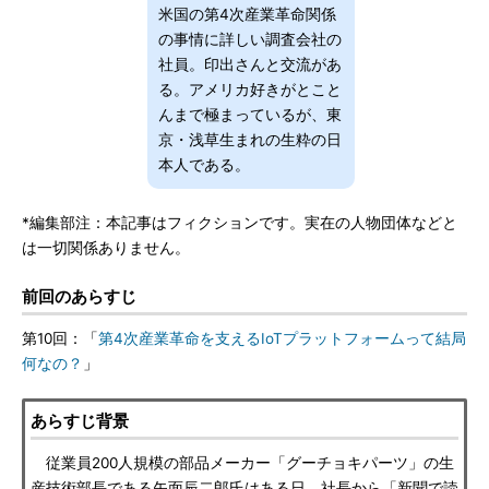
米国の第4次産業革命関係
の事情に詳しい調査会社の
社員。印出さんと交流があ
る。アメリカ好きがとこと
んまで極まっているが、東
京・浅草生まれの生粋の日
本人である。
*編集部注：本記事はフィクションです。実在の人物団体などと
は一切関係ありません。
前回のあらすじ
第10回：「
第4次産業革命を支えるIoTプラットフォームって結局
何なの？
」
あらすじ背景
従業員200人規模の部品メーカー「グーチョキパーツ」の生
産技術部長である矢面辰二郎氏はある日、社長から「新聞で読