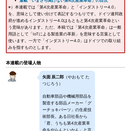
連載「いまさら聞けない第4次産業革命」の目次
※）本連載では「第4次産業革命」と「インダストリー4.0」
を、意味として使い分けて表記するつもりです。ドイツ連邦政
府が進めるインダストリー4.0はもともと第4次産業革命とい
う意味があります。ただ、本稿では「第4次産業革命」は一般
用語として「IoTによる製造業の革新」を意味する言葉として
使います。一方で「インダストリー4.0」はドイツでの取り組
みを指すものとします。
本連載の登場人物
矢面 辰二郎
（やおもて た
つじろう）
自動車部品や機械用部品を
製造する部品メーカー「グ
ーチョキパーツ」の生産技
術部長。ある日社長から
「君、うちも第4次産業革
命をやらんといかん」と言