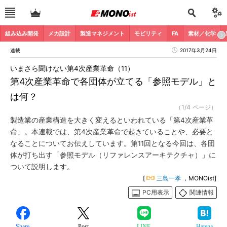
組み込み開発
メカ設計
製造マネジメント
モビリティ
FA
素材／化学
連載
2017年3月24日
いまさら聞けない第4次産業革命（11）
第4次産業革命で各団体が立てる「参照モデル」と
は何？
（1/4 ページ）
製造業の産業構造を大きく変えるといわれている「第4次産業革
命」。本連載では、第4次産業革命で起きていることや、必要と
なることについてお伝えしています。第11回となる今回は、各団
体が打ち出す「参照モデル（リファレンスアーキテクチャ）」に
ついて説明します。
[
三島一孝
，MONOist]
PC用表示
関連情報
Share
Post
LINE
Hatena