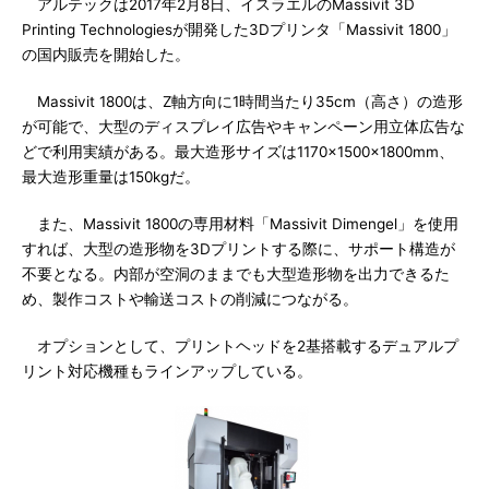
アルテックは2017年2月8日、イスラエルのMassivit 3D
Printing Technologiesが開発した3Dプリンタ「Massivit 1800」
の国内販売を開始した。
Massivit 1800は、Z軸方向に1時間当たり35cm（高さ）の造形
が可能で、大型のディスプレイ広告やキャンペーン用立体広告な
どで利用実績がある。最大造形サイズは1170×1500×1800mm、
最大造形重量は150kgだ。
また、Massivit 1800の専用材料「Massivit Dimengel」を使用
すれば、大型の造形物を3Dプリントする際に、サポート構造が
不要となる。内部が空洞のままでも大型造形物を出力できるた
め、製作コストや輸送コストの削減につながる。
オプションとして、プリントヘッドを2基搭載するデュアルプ
リント対応機種もラインアップしている。