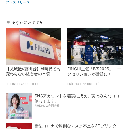
プレスリリース
あなたにおすすめ
【見城徹×藤田晋】AI時代でも
FINCHI主催「IVS2026」トー
変わらない経営者の本質
クセッションが話題に！
PR(FINCHI on GOETHE)
PR(FINCHI on GOETHE)
SNSアカウントを着実に成長。実はみんなココ
使ってます。
PR(Dreaw合同会社)
新型コロナで深刻なマスク不足を3Dプリンタ