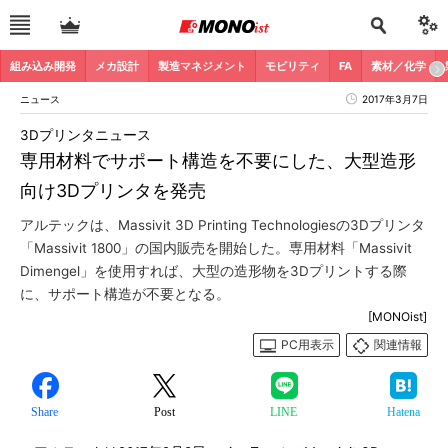
組み込み開発
メカ設計
製造マネジメント
モビリティ
FA
素材／化学
ニュース
2017年3月7日
3Dプリンタニュース
専用材料でサポート構造を不要にした、大型造形
向け3Dプリンタを発売
アルテックは、Massivit 3D Printing Technologiesの3Dプリンタ
「Massivit 1800」の国内販売を開始した。専用材料「Massivit
Dimengel」を使用すれば、大型の造形物を3Dプリントする際
に、サポート構造が不要となる。
[MONOist]
PC用表示
関連情報
Share
Post
LINE
Hatena