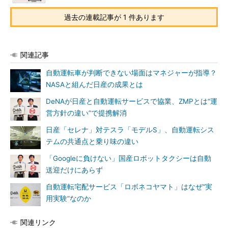
過去の連載記事が 1 件あります
関連記事
自動運転車が判断できない場面はマネジャーが指導？
NASAと組んだ日産の成果とは
DeNAが日産と自動運転サービスで協業、ZMPとは“運
営方針の違い”で提携解消
日産「セレナ」対テスラ「モデルS」、自動運転シス
テムの共通点と乗り味の違い
「Googleに負けない」国産ロボットタクシーは自動
送迎だけにあらず
自動運転宅配サービス「ロボネコヤマト」はなぜ“実
用実験”なのか
関連リンク