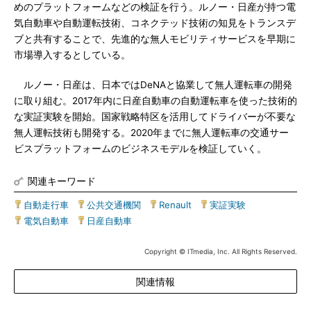
めのプラットフォームなどの検証を行う。ルノー・日産が持つ電
気自動車や自動運転技術、コネクテッド技術の知見をトランスデ
ブと共有することで、先進的な無人モビリティサービスを早期に
市場導入するとしている。
ルノー・日産は、日本ではDeNAと協業して無人運転車の開発
に取り組む。2017年内に日産自動車の自動運転車を使った技術的
な実証実験を開始。国家戦略特区を活用してドライバーが不要な
無人運転技術も開発する。2020年までに無人運転車の交通サー
ビスプラットフォームのビジネスモデルを検証していく。
関連キーワード
自動走行車
|
公共交通機関
|
Renault
|
実証実験
|
電気自動車
|
日産自動車
Copyright © ITmedia, Inc. All Rights Reserved.
関連情報