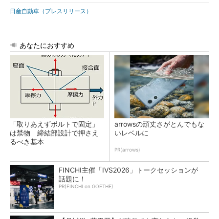
日産自動車（プレスリリース）
あなたにおすすめ
「取りあえずボルトで固定」
arrowsの頑丈さがとんでもな
は禁物 締結部設計で押さえ
いレベルに
るべき基本
PR(arrows)
FINCHI主催「IVS2026」トークセッションが
話題に！
PR(FINCHI on GOETHE)