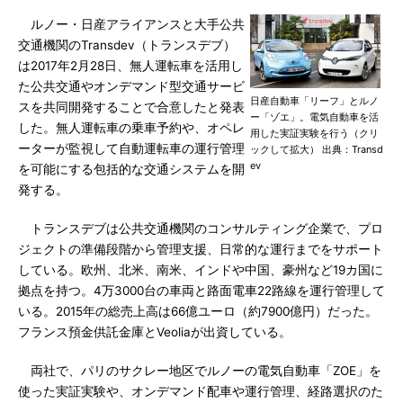
ルノー・日産アライアンスと大手公共
交通機関のTransdev（トランスデブ）
は2017年2月28日、無人運転車を活用し
た公共交通やオンデマンド型交通サービ
日産自動車「リーフ」とルノ
スを共同開発することで合意したと発表
ー「ゾエ」。電気自動車を活
した。無人運転車の乗車予約や、オペレ
用した実証実験を行う（クリ
ーターが監視して自動運転車の運行管理
ックして拡大） 出典：Transd
ev
を可能にする包括的な交通システムを開
発する。
トランスデブは公共交通機関のコンサルティング企業で、プロ
ジェクトの準備段階から管理支援、日常的な運行までをサポート
している。欧州、北米、南米、インドや中国、豪州など19カ国に
拠点を持つ。4万3000台の車両と路面電車22路線を運行管理して
いる。2015年の総売上高は66億ユーロ（約7900億円）だった。
フランス預金供託金庫とVeoliaが出資している。
両社で、パリのサクレー地区でルノーの電気自動車「ZOE」を
使った実証実験や、オンデマンド配車や運行管理、経路選択のた