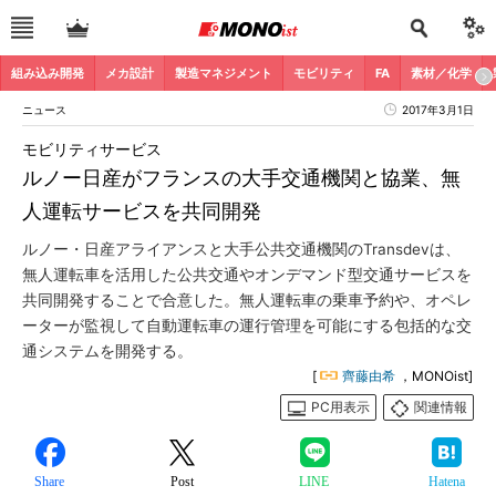
組み込み開発
メカ設計
製造マネジメント
モビリティ
FA
素材／化学
ニュース
2017年3月1日
モビリティサービス
ルノー日産がフランスの大手交通機関と協業、無
人運転サービスを共同開発
ルノー・日産アライアンスと大手公共交通機関のTransdevは、
無人運転車を活用した公共交通やオンデマンド型交通サービスを
共同開発することで合意した。無人運転車の乗車予約や、オペレ
ーターが監視して自動運転車の運行管理を可能にする包括的な交
通システムを開発する。
[
齊藤由希
，MONOist]
PC用表示
関連情報
Share
Post
LINE
Hatena