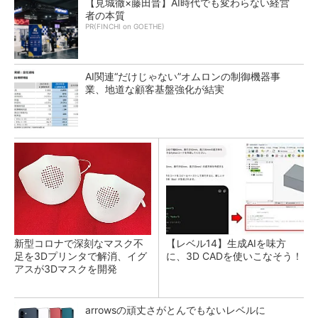
【見城徹×藤田晋】AI時代でも変わらない経営
者の本質
PR(FINCHI on GOETHE)
AI関連“だけじゃない”オムロンの制御機器事
業、地道な顧客基盤強化が結実
新型コロナで深刻なマスク不
【レベル14】生成AIを味方
足を3Dプリンタで解消、イグ
に、3D CADを使いこなそう！
アスが3Dマスクを開発
arrowsの頑丈さがとんでもないレベルに