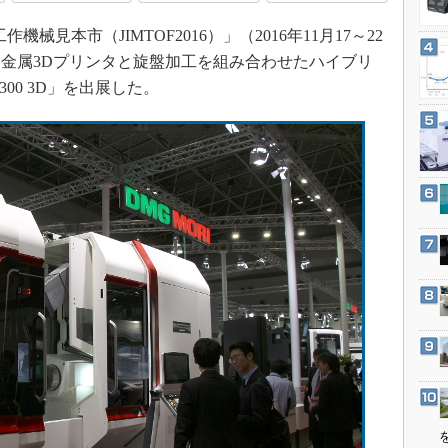
3Dプリンタ
産業オープンネット展
械見本市（JIMTOF2016）」（2016年11月17～22
デジタルツインとCAE
金属3Dプリンタと旋盤加工を組み合わせたハイブリ
S＆OP
300 3D」を出展した。
インダストリー4.0
イノベーション
製造業ビッグデータ
メイドインジャパン
植物工場
知財マネジメント
海外生産
グローバル設計・開発
制御セキュリティ
新型コロナへの対応