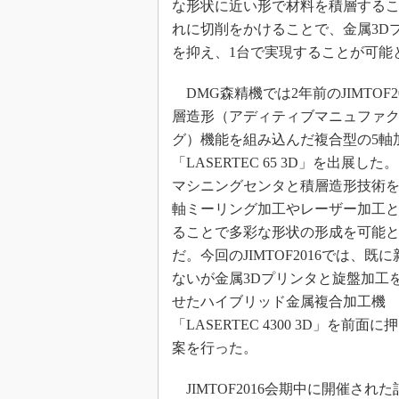
な形状に近い形で材料を積層する
れに切削をかけることで、金属3D
を抑え、1台で実現することが可能
DMG森精機では2年前のJIMTOF2
層造形（アディティブマニュファ
グ）機能を組み込んだ複合型の5軸
「LASERTEC 65 3D」を出展した
マシニングセンタと積層造形技術を
軸ミーリング加工やレーザー加工
ることで多彩な形状の形成を可能
だ。今回のJIMTOF2016では、既
ないが金属3Dプリンタと旋盤加工
せたハイブリッド金属複合加工機
「LASERTEC 4300 3D」を前面
案を行った。
JIMTOF2016会期中に開催さ