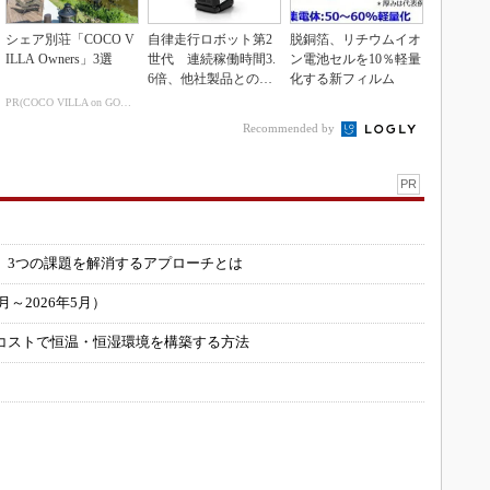
シェア別荘「COCO V
自律走行ロボット第2
脱銅箔、リチウムイオ
ILLA Owners」3選
世代 連続稼働時間3.
ン電池セルを10％軽量
6倍、他社製品との連
化する新フィルム
携も可能
PR(COCO VILLA on GOETHE)
Recommended by
PR
」
 3つの課題を解消するアプローチとは
～2026年5月）
コストで恒温・恒湿環境を構築する方法