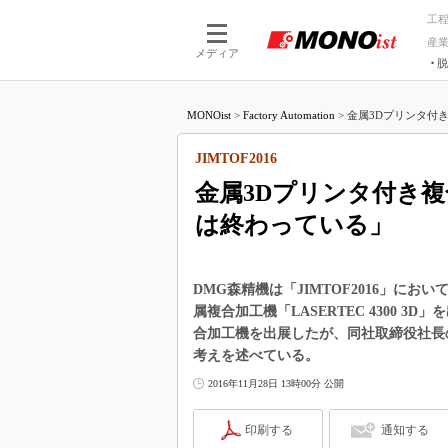
工
産
メディア
脱
つながる技術
AI×技術
MONOist
>
Factory Automation
>
金属3Dプリンタ付き
つながる工場
AI×設備
つながるサービ
Physical
JIMTOF2016
金属3Dプリンタ付き
は終わっている」
DMG森精機は「JIMTOF2016」に
属複合加工機「LASERTEC 4300 3
合加工機を出展したが、同社取締役社長
考えを述べている。
2016年11月28日 13時00分 公開
印刷する
通知する