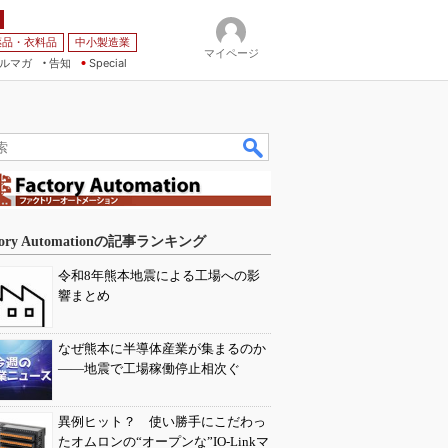
薬品・衣料品
中小製造業
マイページ
ルマガ
告知
Special
tory Automationの記事ランキング
令和8年熊本地震による工場への影
響まとめ
なぜ熊本に半導体産業が集まるのか
――地震で工場稼働停止相次ぐ
異例ヒット？ 使い勝手にこだわっ
たオムロンの“オープンな”IO-Linkマ