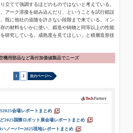
取り立てて強調するほどのものではないと考えている。
り、アーク溶接を組み込んだり、ということを試行錯誤
る。既に他社の追随を許さない段階まで来ている。イン
既存の材料をいかに使い、鍛造や鋳物と同等以上の性能
とを研究している。成熟度を見てほしい」と積層造形技
空機用部品など高付加価値製品でニーズ
1
|
2
次のページへ
S2025会場レポートまとめ
ど2025国際ロボット展会場レポートまとめ
ハノーバー2025現地レポートまとめ