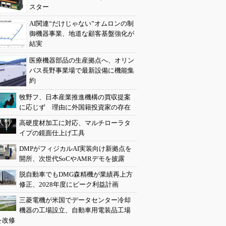
スター
AI関連“だけじゃない”オムロンの制
御機器事業、地道な顧客基盤強化が
結実
医療機器部品の生産拠点へ、オリン
パス長野事業場で最新設備に機能集
約
牧野フ、日本産業推進機構の買収提案
に応じず 理由に外国籍投資家の存在
高硬度材加工に対応、マルチローラタ
イプの鏡面仕上げ工具
DMPがフィジカルAI実装向け新拠点を
開所、次世代SoCやAMRデモを披露
脱自動車でもDMG森精機が業績再上方
修正、2028年度にピーク利益計画
三菱電機が米国でデータセンター冷却
機器の工場設立、自動車用電装品工場
を改修