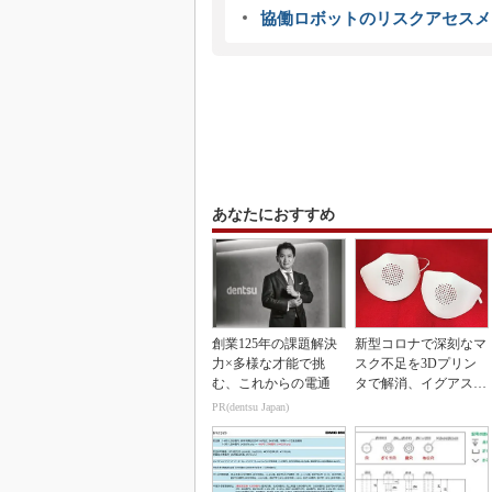
協働ロボットのリスクアセスメ
あなたにおすすめ
創業125年の課題解決
新型コロナで深刻なマ
力×多様な才能で挑
スク不足を3Dプリン
む、これからの電通
タで解消、イグアスが
3Dマスクを開発
PR(dentsu Japan)