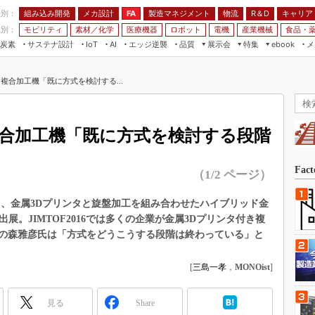
程別：
組み込み開発
メカ設計
製造マネジメント
物流
R＆D
キャリア
FA
業別：
モビリティ
素材／化学
医療機器
ロボット
電機
産業機械
食品・
炭素
サステナ設計
エッジ逆襲
品質
展示会
特集
メ
IoT
AI
ebook
伝承
組み込み開発
CEATEC
読者調査まとめ
編集後記
複合加工機「既に方式を検討する...
JIMTOF
保全
メカ設計
つながるクルマ
組込み/エッジ コンピューティング
ス
 AI
製造マネジメント
5G
展＆IoT/5Gソリューション展
VR／AR
FA
複合加工機「既に方式を検討する段階
IIFES
モビリティ
フィールドサービス
国際ロボット展
素材／化学
FPGA
Fac
（1/2 ページ）
ジャパンモビリティショー
組み込み画像技術
TECHNO-FRONTIER
おいて、金属3Dプリンタと旋盤加工を組み合わせたハイブリッド金
組み込みモデリング
D」を出展。JIMTOF2016では多くの企業が金属3Dプリンタ付き複
人テク展
Windows Embedded
の森雅彦氏は「方式をどうこうする段階は終わっている」と
スマート工場EXPO
車載ソフト開発
EdgeTech+
[
三島一孝
，
MONOist
]
ISO26262
日本ものづくりワールド
無償設計ツール
見る
Share
AUTOMOTIVE WORLD