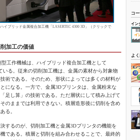
コー
イン
ブリッド金属複合加工機「LASERTEC 4300 3D」（クリックで
切削加工の価値
よく
削型工作機械は、ハイブリッド複合加工機として
を集めている。従来の切削加工機は、金属の素材から対象物
の技術である。そのため、形状によっては多くの材料が
とになる。一方で、金属3Dプリンタは、金属粉末な
る「足し算」の技術である。ただ層状にして積み上げて
りそのままでは利用できない。積層造形後に切削を含め
である。
決するのが、切削加工機と金属3Dプリンタの機能を
工機である。積層と切削を組み合わせることで、最終的