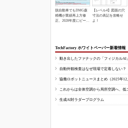
脱自動車でもDMG森
【レベル4】図面の穴
精機が業績再上方修
寸法の表記を攻略せ
正、2028年度にピーク
よ！
利益計画
TechFactory ホワイトペーパー新着情報
動き出したファナックの「フィジカルAI
自動外観検査はなぜ現場で定着しない？
協働ロボットニュースまとめ（2025年12月
これからは全体空調から局所空調へ、低
生成AI対ラダープログラム