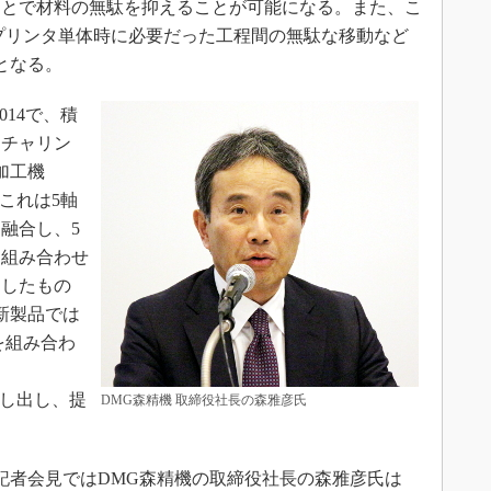
ことで材料の無駄を抑えることが可能になる。また、こ
プリンタ単体時に必要だった工程間の無駄な移動など
となる。
014で、積
クチャリン
加工機
。これは5軸
融合し、5
と組み合わせ
としたもの
に新製品では
を組み合わ
に押し出し、提
DMG森精機 取締役社長の森雅彦氏
れた記者会見ではDMG森精機の取締役社長の森雅彦氏は