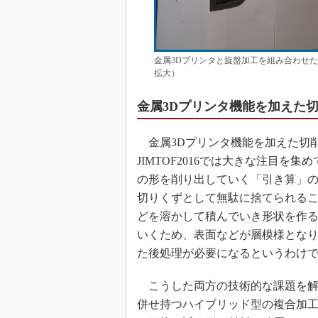
金属3Dプリンタと旋盤加工を組み合わせたハイ
拡大）
金属3Dプリンタ機能を加えた
金属3Dプリンタ機能を加えた切
JIMTOF2016では大きな注目
の形を削り出していく「引き算」
切りくずとして無駄に捨てられるこ
どを溶かして積んでいき形状を作
いくため、表面などが層模様とな
た後処理が必要になるというわけ
こうした両方の技術的な課題を解
併せ持つハイブリッド型の複合加