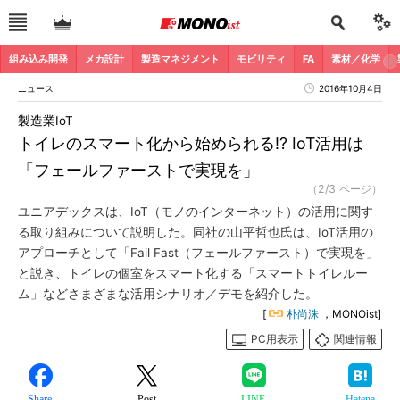
組み込み開発
メカ設計
製造マネジメント
モビリティ
FA
素材／化学
ニュース
2016年10月4日
製造業IoT
トイレのスマート化から始められる!? IoT活用は
「フェールファーストで実現を」
（2/3 ページ）
ユニアデックスは、IoT（モノのインターネット）の活用に関す
る取り組みについて説明した。同社の山平哲也氏は、IoT活用の
アプローチとして「Fail Fast（フェールファースト）で実現を」
と説き、トイレの個室をスマート化する「スマートトイレルー
ム」などさまざまな活用シナリオ／デモを紹介した。
[
朴尚洙
，MONOist]
PC用表示
関連情報
Share
Post
LINE
Hatena