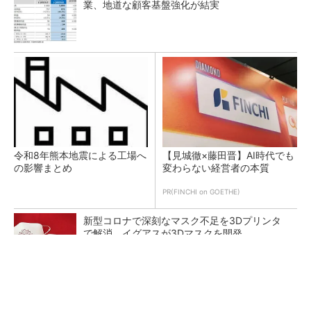
業、地道な顧客基盤強化が結実
令和8年熊本地震による工場へ
【見城徹×藤田晋】AI時代でも
の影響まとめ
変わらない経営者の本質
PR(FINCHI on GOETHE)
新型コロナで深刻なマスク不足を3Dプリンタ
で解消、イグアスが3Dマスクを開発
【レベル14】生成AIを味方に、3D CADを使い
こなそう！