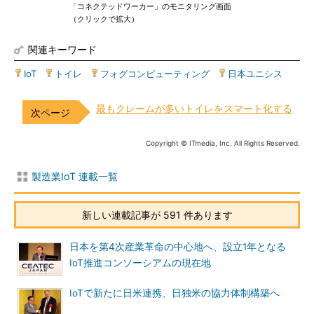
「コネクテッドワーカー」のモニタリング画面
（クリックで拡大）
関連キーワード
IoT
|
トイレ
|
フォグコンピューティング
|
日本ユニシス
最もクレームが多いトイレをスマート化する
Copyright © ITmedia, Inc. All Rights Reserved.
製造業IoT 連載一覧
新しい連載記事が 591 件あります
日本を第4次産業革命の中心地へ、設立1年となる
IoT推進コンソーシアムの現在地
IoTで新たに日米連携、日独米の協力体制構築へ