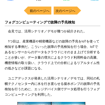
前のページへ
次のページへ
フォグコンピューティングで故障の予兆検知
会見では、活用シナリオ／デモが幾つか紹介された。
1つ目は、産業機器や精密機器などの故障の予兆をIoTを使って
検知する事例だ。こういった故障の予兆検知を行う場合、IoTで
あるセンサーからのデータをクラウドにそのまま上げて分析する
ことが多いが、データ量の増大によるクラウド利用料金の高騰、
機密情報の取り扱い、クラウド上での分析によるリアルタイム性
の低さなどが課題になる。
ユニアデックスが発表した活用シナリオ／デモでは、同社の札
幌テクノセンター内に水を行き渡らせる揚水ポンプの故障の予兆
検知を行うために、エッジデバイス側でデータ処理を行うフォグ
コンピューティングを利用した。