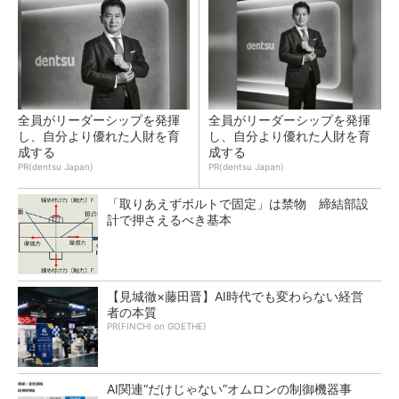
全員がリーダーシップを発揮
全員がリーダーシップを発揮
し、自分より優れた人財を育
し、自分より優れた人財を育
成する
成する
PR(dentsu Japan)
PR(dentsu Japan)
「取りあえずボルトで固定」は禁物 締結部設
計で押さえるべき基本
【見城徹×藤田晋】AI時代でも変わらない経営
者の本質
PR(FINCHI on GOETHE)
AI関連“だけじゃない”オムロンの制御機器事