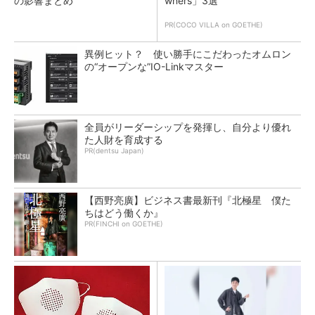
の影響まとめ
wners」3選
PR(COCO VILLA on GOETHE)
異例ヒット？ 使い勝手にこだわったオムロン
の“オープンな”IO-Linkマスター
全員がリーダーシップを発揮し、自分より優れ
た人財を育成する
PR(dentsu Japan)
【西野亮廣】ビジネス書最新刊『北極星 僕た
ちはどう働くか』
PR(FINCHI on GOETHE)