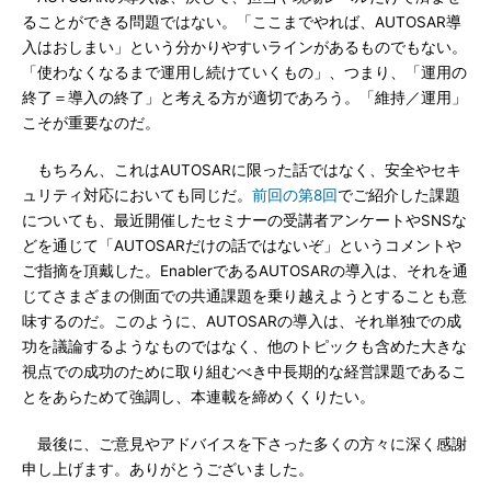
ることができる問題ではない。「ここまでやれば、AUTOSAR導
入はおしまい」という分かりやすいラインがあるものでもない。
「使わなくなるまで運用し続けていくもの」、つまり、「運用の
終了＝導入の終了」と考える方が適切であろう。「維持／運用」
こそが重要なのだ。
もちろん、これはAUTOSARに限った話ではなく、安全やセキ
ュリティ対応においても同じだ。
前回の第8回
でご紹介した課題
についても、最近開催したセミナーの受講者アンケートやSNSな
どを通じて「AUTOSARだけの話ではないぞ」というコメントや
ご指摘を頂戴した。EnablerであるAUTOSARの導入は、それを通
じてさまざまの側面での共通課題を乗り越えようとすることも意
味するのだ。このように、AUTOSARの導入は、それ単独での成
功を議論するようなものではなく、他のトピックも含めた大きな
視点での成功のために取り組むべき中長期的な経営課題であるこ
とをあらためて強調し、本連載を締めくくりたい。
最後に、ご意見やアドバイスを下さった多くの方々に深く感謝
申し上げます。ありがとうございました。