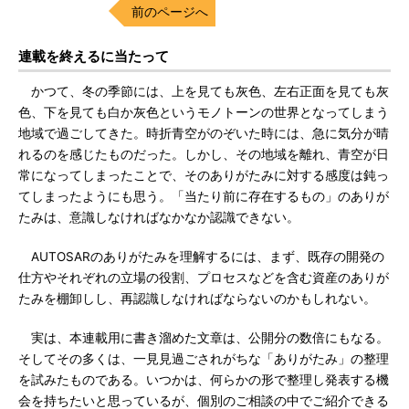
前のページへ
連載を終えるに当たって
かつて、冬の季節には、上を見ても灰色、左右正面を見ても灰
色、下を見ても白か灰色というモノトーンの世界となってしまう
地域で過ごしてきた。時折青空がのぞいた時には、急に気分が晴
れるのを感じたものだった。しかし、その地域を離れ、青空が日
常になってしまったことで、そのありがたみに対する感度は鈍っ
てしまったようにも思う。「当たり前に存在するもの」のありが
たみは、意識しなければなかなか認識できない。
AUTOSARのありがたみを理解するには、まず、既存の開発の
仕方やそれぞれの立場の役割、プロセスなどを含む資産のありが
たみを棚卸しし、再認識しなければならないのかもしれない。
実は、本連載用に書き溜めた文章は、公開分の数倍にもなる。
そしてその多くは、一見見過ごされがちな「ありがたみ」の整理
を試みたものである。いつかは、何らかの形で整理し発表する機
会を持ちたいと思っているが、個別のご相談の中でご紹介できる