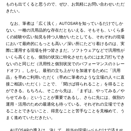
ものも出てくると思うので、ぜひ、お気軽にお問い合わせいただ
きたい。
なお、筆者は「広く浅く」AUTOSARを知っているだけでしか
ない。一種の汎用品的な存在だともいえる。そもそも、いくら多
くの経験や広い知見を持つ人物がいたとしても、それぞれの現場
において最終的にもっとも高い／深い所にたどり着けるのは、実
際に運用する現場を持つ皆さまだ。ソフトウェアなどで汎用性が
いくら高くとも、個別の状況に特化させたものには太刀打ちでき
ないのと同じだ（汎用性と個別状況でのパフォーマンスのトレー
ドオフ）。しかし、最初の立ち上がりを加速するために「汎用
品」を早めご利用いただく（早めに筆者のような立場の人々に直
接ご相談いただく）ことで、「聞けば得られること」を得ること
ができる。もちろん、そこから先は、「まずは、やってみる／や
らせてみる」ということが重要であるし、さらに先には、個別の
運用・活用のための最適化も待っている。それぞれの立場ででき
ることとできないこと、得意なことと苦手なことを見極めて、う
まく進めていただきたい。
AUTOSARの導入は、決して、担当や現場レベルだけで済ませ