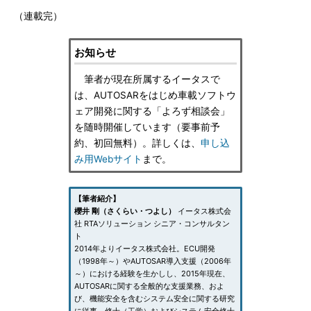
（連載完）
お知らせ
筆者が現在所属するイータスで
は、AUTOSARをはじめ車載ソフトウ
ェア開発に関する「よろず相談会」
を随時開催しています（要事前予
約、初回無料）。詳しくは、
申し込
み用Webサイト
まで。
【筆者紹介】
櫻井 剛（さくらい・つよし）
イータス株式会
社 RTAソリューション シニア・コンサルタン
ト
2014年よりイータス株式会社。ECU開発
（1998年～）やAUTOSAR導入支援（2006年
～）における経験を生かしし、2015年現在、
AUTOSARに関する全般的な支援業務、およ
び、機能安全を含むシステム安全に関する研究