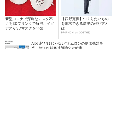
新型コロナで深刻なマスク不
【西野亮廣】つくりたいもの
足を3Dプリンタで解消、イグ
を追求できる環境の作り方と
アスが3Dマスクを開発
は
PR(FINCHI on GOETHE)
AI関連“だけじゃない”オムロンの制御機器事
業、地道な顧客基盤強化が結実
【レベル14】生成AIを味方に、3D CADを使い
こなそう！
「取りあえずボルトで固定」は禁物 締結部設
計で押さえるべき基本