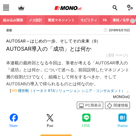
組み込み開発
メカ設計
製造マネジメント
モビリティ
FA
素材／化学
連載
2016年6月15日
AUTOSAR～はじめの一歩、そしてその未来（9）
AUTOSAR導入の「成功」とは何か
（3/3 ページ）
本連載の最終回となる今回は、筆者が考える「AUTOSAR導入の
『成功』とは何か」について述べる。前回説明したマネジメント
層の役割だけでなく、組織として何をするべきか、そして
AUTOSARの導入で得られるものとは何なのか。
[
櫻井剛（イータス RTAソリューション シニア・コンサルタント）
，
MONOist]
PC用表示
関連情報
Share
Post
LINE
Hatena