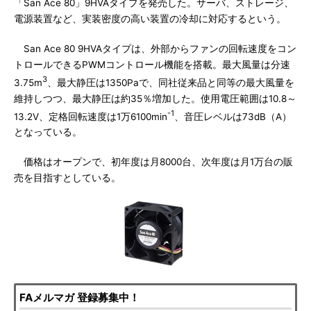
「San Ace 80」9HVAタイプを発売した。サーバ、ストレージ、
電源装置など、実装密度の高い装置の冷却に対応するという。
San Ace 80 9HVAタイプは、外部からファンの回転速度をコン
トロールできるPWMコントロール機能を搭載。最大風量は分速
3
3.75m
、最大静圧は1350Paで、同社従来品と同等の最大風量を
維持しつつ、最大静圧は約35％増加した。使用電圧範囲は10.8～
-1
13.2V、定格回転速度は1万6100min
、音圧レベルは73dB（A）
となっている。
価格はオープンで、初年度は月8000台、次年度は月1万台の販
売を目指すとしている。
FAメルマガ 登録募集中！