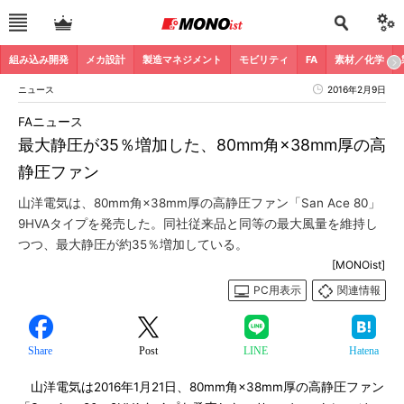
組み込み開発
メカ設計
製造マネジメント
モビリティ
FA
素材／化学
ニュース
2016年2月9日
FAニュース
最大静圧が35％増加した、80mm角×38mm厚の高
静圧ファン
山洋電気は、80mm角×38mm厚の高静圧ファン「San Ace 80」
9HVAタイプを発売した。同社従来品と同等の最大風量を維持し
つつ、最大静圧が約35％増加している。
[MONOist]
PC用表示
関連情報
Share
Post
LINE
Hatena
山洋電気は2016年1月21日、80mm角×38mm厚の高静圧ファン