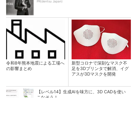
PR(dentsu Japan)
令和8年熊本地震による工場へ
新型コロナで深刻なマスク不
の影響まとめ
足を3Dプリンタで解消、イグ
アスが3Dマスクを開発
【レベル14】生成AIを味方に、3D CADを使い
こなそう！
チームが本音で意見を交わし合い、多様な人財
が挑戦できる組織へ
PR(dentsu Japan)