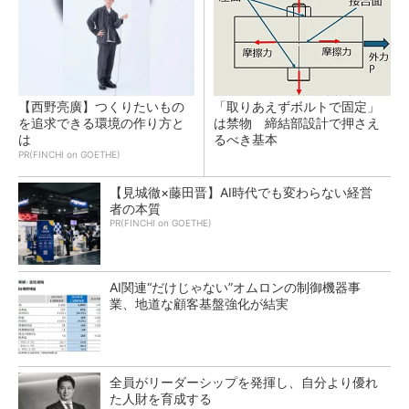
【西野亮廣】つくりたいもの
「取りあえずボルトで固定」
を追求できる環境の作り方と
は禁物 締結部設計で押さえ
は
るべき基本
PR(FINCHI on GOETHE)
【見城徹×藤田晋】AI時代でも変わらない経営
者の本質
PR(FINCHI on GOETHE)
AI関連“だけじゃない”オムロンの制御機器事
業、地道な顧客基盤強化が結実
全員がリーダーシップを発揮し、自分より優れ
た人財を育成する