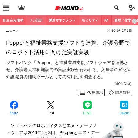
組み込み開発
メカ設計
製造マネジメント
モビリティ
FA
素材／化学
ニュース
2016年2月3日
Pepperと福祉業務支援ソフトを連携、介護分野で
のロボット活用に向けた実証実験
ソフトバンク「Pepper」と福祉業務支援ソフトウェアを連携さ
せ、介護老人福祉施設での実証実験が行われる。入居者の変化や
介護職員の補助ツールとしての有用性を調査する。
[MONOist]
PC用表示
関連情報
Share
Post
LINE
Hatena
ソフトバンクロボティクスとエヌ・デーソフ
トウェアは2016年2月3日、Pepperとエヌ・デー