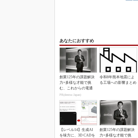
あなたにおすすめ
創業125年の課題解決
令和8年熊本地震によ
力×多様な才能で挑
る工場への影響まとめ
む、これからの電通
PR(dentsu Japan)
【レベル14】生成AI
創業125年の課題解決
を味方に、3D CADを
力×多様な才能で挑