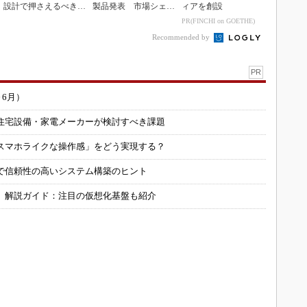
設計で押さえるべき基
製品発表 市場シェア
ィアを創設
本
10％目指す
PR(FINCHI on GOETHE)
Recommended by
PR
～6月）
住宅設備・家電メーカーが検討すべき課題
スマホライクな操作感」をどう実現する？
で信頼性の高いシステム構築のヒント
」解説ガイド：注目の仮想化基盤も紹介