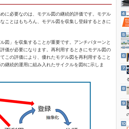
3Dプリンタ
産業オープンネット展
デジタルツインとCAE
めに必要なのは、モデル図の継続的評価です。モデル
S＆OP
要なことはもちろん、モデル図を収集し登録するときに
インダストリー4.0
イノベーション
ル図」を収集することが重要です。アンチパターンと
製造業ビッグデータ
う評価が必要になります。再利用するときにモデル図の
メイドインジャパン
してこの評価により、優れたモデル図を再利用すること
の継続的運用に組み入れたサイクルを図8に示しま
植物工場
知財マネジメント
海外生産
グローバル設計・開発
制御セキュリティ
新型コロナへの対応