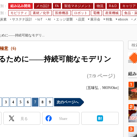
程別：
組み込み開発
メカ設計
製造マネジメント
物流
R＆D
キャリア
FA
業別：
モビリティ
素材／化学
医療機器
ロボット
電機
産業機械
食品・
炭素
サステナ設計
エッジ逆襲
品質
展示会
特集
メ
IoT
AI
ebook
伝承
組み込み開発
CEATEC
読者調査まとめ
編集後記
めに――持続可能なモデリ...
JIMTOF
保全
メカ設計
つながるクルマ
組込み/エッジ コンピューティング
ス
 AI
製造マネジメント
5G
意（6)
展＆IoT/5Gソリューション展
VR／AR
FA
るために――持続可能なモデリン
IIFES
モビリティ
フィールドサービス
国際ロボット展
素材／化学
FPGA
組み
（7/9 ページ）
ジャパンモビリティショー
組み込み画像技術
TECHNO-FRONTIER
[
五味弘
，
MONOist
]
組み込みモデリング
人テク展
Windows Embedded
|
3
|
4
|
5
|
6
|
7
|
8
|
9
次のページへ
スマート工場EXPO
車載ソフト開発
EdgeTech+
見る
Share
ISO26262
日本ものづくりワールド
無償設計ツール
AUTOMOTIVE WORLD