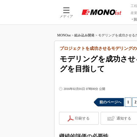
工
産
メディア
脱
つながる技術
AI×技術
MONOist
>
組み込み開発
>
モデリングを成功させるた
つながる工場
AI×設備
つながるサービ
Physical
プロジェクトを成功させるモデリングの極
モデリングを成功させ
グを目指して
2016年02月01日 07時00分 公開
前のページへ
1
|
2
印刷する
通知する
継続的評価の必要性