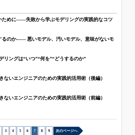
いために――失敗から学ぶモデリングの実践的なコツ
するのか―― 悪いモデル、汚いモデル、意味がないモ
モデリングは“いつ”“何を”“どうするのか”
用できないエンジニアのための実践的活用術（後編）
用できないエンジニアのための実践的活用術（前編）
|
3
|
4
|
5
|
6
|
7
|
8
|
9
次のページへ