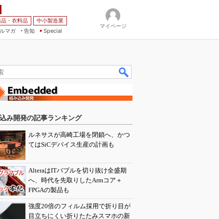
薬品・衣料品
中小製造業
マイページ
ルマガ
告知
Special
込み開発の記事ランキング
ルネサスが高崎工場を閉鎖へ、かつ
てはSiCデバイス生産の計画も
AlteraはITバブルを切り抜け全盛期
へ、時代を先取りしたArmコア＋
FPGAの製品も
強度20倍のフィルム採用で折り目が
目立ちにくい折りたたみスマホの新