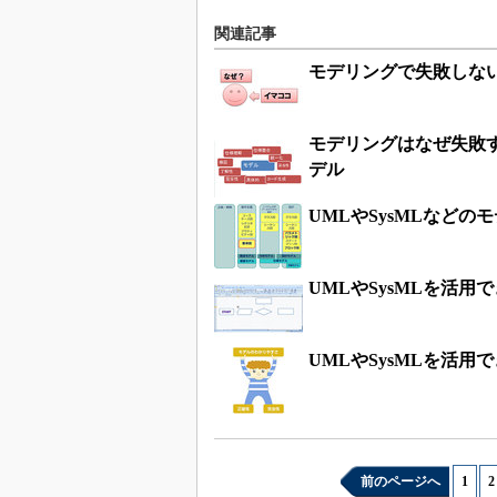
関連記事
モデリングで失敗しな
モデリングはなぜ失敗
デル
UMLやSysMLなどの
UMLやSysMLを活
UMLやSysMLを活
前のページへ
1
|
2