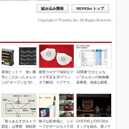
組み込み開発
MONOist トップ
Copyright © ITmedia, Inc. All Rights Reserved.
異例ヒット？ 使い勝
新型コロナで深刻なマ
AI関連“だけじゃな
手にこだわったオムロ
スク不足を3Dプリン
い”オムロンの制御機
ンの“オープンな”IO-L
タで解消、イグアスが
器事業、地道な顧客基
inkマスター
3Dマスクを開発
盤強化が結実
「取りあえずボルトで
狭小な駐車場に、シャ
GOETHEとFINCHIが
固定」は禁物 締結部
ープがポールカメラ式
タッグを組み、新メデ