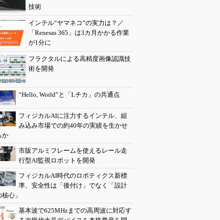
技術
インテル“ヤマネコ”の実力は？／
「Renesas 365」は3カ月かかる作業
が1分に
フラクタルによる高精度画像認識技
術を開発
“Hello, World”と「Lチカ」の共通点
フィジカルAIに注力するインテル、組
み込み市場での約40年の実績を生かせ
るか
市販アルミフレームを使えるレール走
行型AI監視ロボットを開発
フィジカルAI時代のロボティクス新標
準、安全性は「後付け」でなく「設計
の核心」
基本波で625MHzまでの高周波に対応す