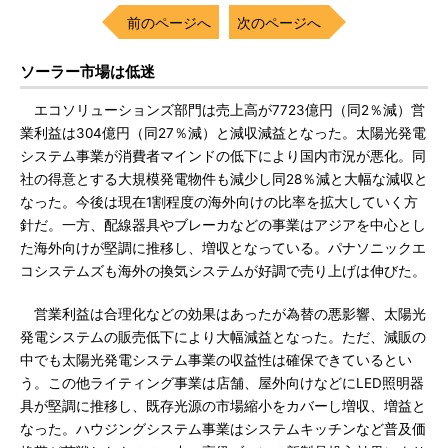
前のページへ
次のページへ
ソーラー市場は低迷
エコソリューションズ部門は売上高が7723億円（同2％減）営
業利益は304億円（同27％減）と減収減益となった。太陽光発電
システム事業が消費者マインドの低下により国内市況が悪化。同
社の得意とする大規模発電物件も減少し同28％減と大幅な減収と
なった。今後は現在1割程度の海外向けの比率を拡大していく方
針だ。一方、配線器具やブレーカなどの事業はアジアを中心とし
た海外向けが堅調に推移し、増収となっている。パナソニックエ
コシステムズも海外の換気システムが好調で売り上げは伸びた。
営業利益は合理化などの効果はあったが為替の悪影響、太陽光
発電システムの販売低下により大幅減益となった。ただ、減販の
中でも太陽光発電システム事業の収益性は確保できているとい
う。この他ライティング事業は店舗、屋外向けなどにLED照明器
具が堅調に推移し、既存光源の市場縮小をカバーし増収、増益と
なった。ハウジングシステム事業はシステムキッチンなど普及価