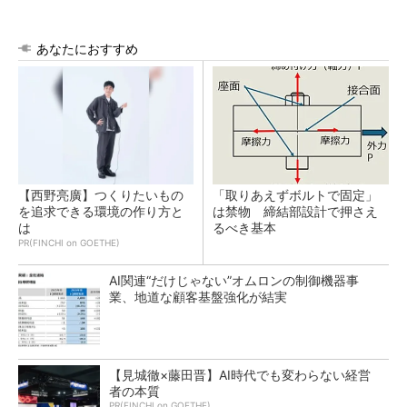
あなたにおすすめ
【西野亮廣】つくりたいもの
「取りあえずボルトで固定」
を追求できる環境の作り方と
は禁物 締結部設計で押さえ
は
るべき基本
PR(FINCHI on GOETHE)
AI関連“だけじゃない”オムロンの制御機器事
業、地道な顧客基盤強化が結実
【見城徹×藤田晋】AI時代でも変わらない経営
者の本質
PR(FINCHI on GOETHE)