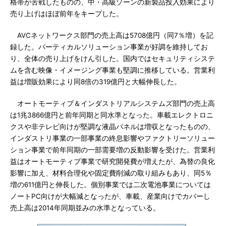
格帯が苦戦したものの、中・高級ゾーンの新製品投入効果により
売り上げはほぼ前年をキープした。
AVCネットワークス部門の売上高は5708億円（同7％増）を記
録した。バーティカルソリューション事業が好調を維持してお
り、全体の売り上げをけん引した。国内ではセキュリティシステ
ムを含む映像・イメージング事業も堅調に推移している。営業利
益は増販効果により同8倍の319億円と大幅伸長した。
オートモーティブ＆インダストリアルシステムズ部門の売上高
は1兆3866億円と前年同期と同水準となった。車載エレクトロニ
クスや非テレビ向けが堅調な液晶パネルは増収となったものの、
インダストリ事業の一部事業の終息影響やファクトリーソリュー
ション事業で前年同期の一部需要増の反動影響を受けた。営業利
益はオートモーティブ事業で研究開発費が増えたが、為替の良化
影響に加え、材料合理化や固定費削減の取り組みもあり、同5％
増の611億円と伸長した。個別事業では二次電池事業については
ノートPC向けが大幅減となったが、車載、産業向けでカバーし
売上高は2014年同期並みの水準となっている。