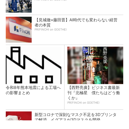
【見城徹×藤田晋】AI時代でも変わらない経営
者の本質
PR(FINCHI on GOETHE)
令和8年熊本地震による工場へ
【西野亮廣】ビジネス書最新
の影響まとめ
刊『北極星 僕たちはどう働
くか』
PR(FINCHI on GOETHE)
新型コロナで深刻なマスク不足を3Dプリンタ
で解消、イグアスが3Dマスクを開発