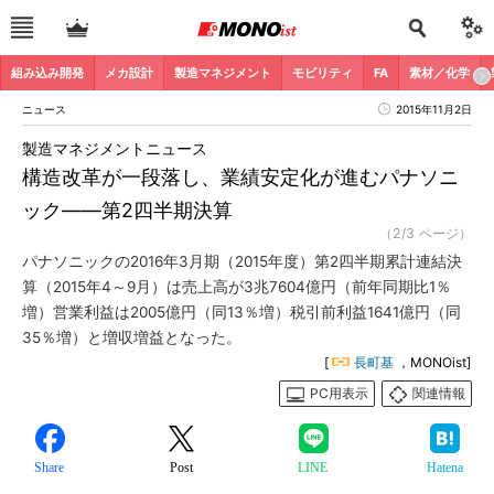
組み込み開発
メカ設計
製造マネジメント
モビリティ
FA
素材／化学
ニュース
2015年11月2日
製造マネジメントニュース
構造改革が一段落し、業績安定化が進むパナソニ
ック――第2四半期決算
（2/3 ページ）
パナソニックの2016年3月期（2015年度）第2四半期累計連結決
算（2015年4～9月）は売上高が3兆7604億円（前年同期比1％
増）営業利益は2005億円（同13％増）税引前利益1641億円（同
35％増）と増収増益となった。
[
長町基
，MONOist]
PC用表示
関連情報
Share
Post
LINE
Hatena