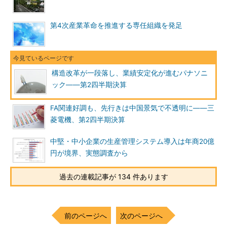
第4次産業革命を推進する専任組織を発足
構造改革が一段落し、業績安定化が進むパナソニ
ック――第2四半期決算
FA関連好調も、先行きは中国景気で不透明に――三
菱電機、第2四半期決算
中堅・中小企業の生産管理システム導入は年商20億
円が境界、実態調査から
過去の連載記事が 134 件あります
前のページへ
次のページへ