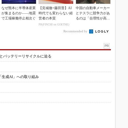
なぜ熊本に半導体産業
【見城徹×藤田晋】AI
中国の自動車メーカー
が集まるのか――地震
時代でも変わらない経
とテスラに競争力があ
で工場稼働停止相次ぐ
営者の本質
るのは「合理性が高
い」から
PR(FINCHI on GOETHE)
Recommended by
PR
造とバッテリーリサイクルに迫る
「生成AI」への取り組み