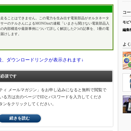
コー
て走ることはできません。この電力を生み出す電装部品がオルタネータ
モビ
サーのテルさんによるMONOistの連載「いまさら聞けない電装部品入
の内部構造や最新事例について詳しく解説した2つの記事を、1冊の電
編集
お届けします。
よく
後、ダウンロードリンクが表示されます↓
必須です
ティ メールマガジン」をお申し込みになると無料で閲覧で
いる方は次のページでIDとパスワードを入力してくださ
タンをクリックしてください。
続きを読む