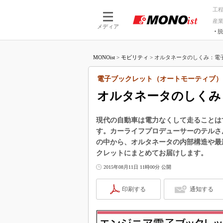
工
産
メディア
脱
つながる技術
AI×技術
MONOist
>
モビリティ
>
オルタネータのしくみ：電子
つながる工場
AI×設備
つながるサービ
Physical
電子ブックレット（オートモーティブ）
オルタネータのしくみ
現代の自動車は電力なくして走ることは
す。カーライフプロデューサーのテルさん
の中から、オルタネータの内部構造や最
クレットにまとめてお届けします。
2015年08月11日 11時00分 公開
印刷する
通知する