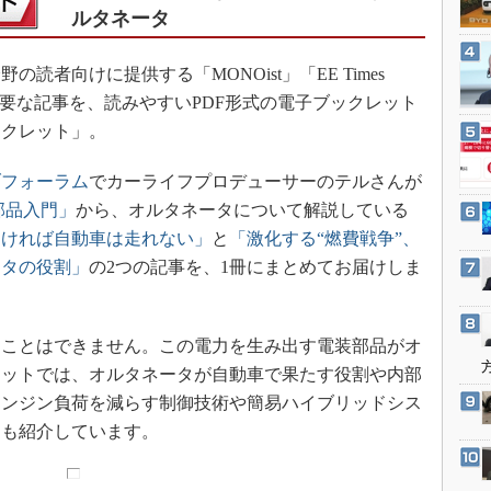
3Dプリンタ
ルタネータ
産業オープンネット展
デジタルツインとCAE
者向けに提供する「MONOist」「EE Times
S＆OP
載した主要な記事を、読みやすいPDF形式の電子ブックレット
インダストリー4.0
ックレット」。
イノベーション
製造業ビッグデータ
ブフォーラム
でカーライフプロデューサーのテルさんが
部品入門」
から、オルタネータについて解説している
メイドインジャパン
なければ自動車は走れない」
と
「激化する“燃費戦争”、
植物工場
ータの役割」
の2つの記事を、1冊にまとめてお届けしま
知財マネジメント
海外生産
ことはできません。この電力を生み出す電装部品がオ
グローバル設計・開発
レットでは、オルタネータが自動車で果たす役割や内部
制御セキュリティ
エンジン負荷を減らす制御技術や簡易ハイブリッドシス
新型コロナへの対応
例も紹介しています。