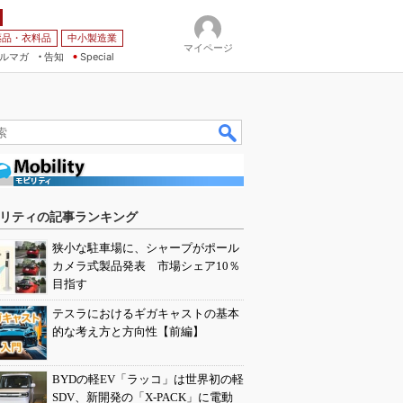
薬品・衣料品
中小製造業
マイページ
ルマガ
告知
Special
リティの記事ランキング
狭小な駐車場に、シャープがポール
カメラ式製品発表 市場シェア10％
目指す
テスラにおけるギガキャストの基本
的な考え方と方向性【前編】
BYDの軽EV「ラッコ」は世界初の軽
SDV、新開発の「X-PACK」に電動