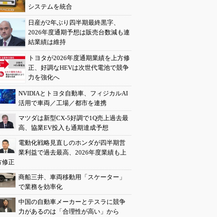
システムを統合
日産が2年ぶり四半期最終黒字、
2026年度通期予想は販売台数減も連
結業績は維持
トヨタが2026年度通期業績を上方修
正、好調なHEVは次世代電池で競争
力を強化へ
NVIDIAとトヨタ自動車、フィジカルAI
活用で車両／工場／都市を連携
マツダは新型CX-5好調で1Q売上過去最
高、協業EV投入も通期達成予想
電動化戦略見直しのホンダが四半期営
業利益で過去最高、2026年度業績も上
方修正
商船三井、車両移動用「スケーター」
で業務を効率化
中国の自動車メーカーとテスラに競争
力があるのは「合理性が高い」から