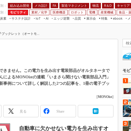
程別：
組み込み開発
メカ設計
製造マネジメント
物流
R＆D
キャリア
FA
業別：
モビリティ
素材／化学
医療機器
ロボット
電機
産業機械
食品・
炭素
サステナ設計
エッジ逆襲
品質
展示会
特集
メ
IoT
AI
ebook
伝承
組み込み開発
CEATEC
読者調査まとめ
編集後記
ブックレット（オートモ...
JIMTOF
保全
メカ設計
つながるクルマ
組込み/エッジ コンピューティング
ス
 AI
製造マネジメント
5G
展＆IoT/5Gソリューション展
VR／AR
FA
IIFES
モビリティ
フィールドサービス
国際ロボット展
素材／化学
FPGA
できません。この電力を生み出す電装部品がオルタネータで
モビ
ジャパンモビリティショー
によるMONOistの連載「いまさら聞けない電装部品入門」
組み込み画像技術
TECHNO-FRONTIER
新事例について詳しく解説した2つの記事を、1冊の電子ブッ
組み込みモデリング
人テク展
[
MONOist
]
Windows Embedded
スマート工場EXPO
車載ソフト開発
EdgeTech+
見る
Share
ISO26262
日本ものづくりワールド
無償設計ツール
自動車に欠かせない電力を生み出すオ
AUTOMOTIVE WORLD