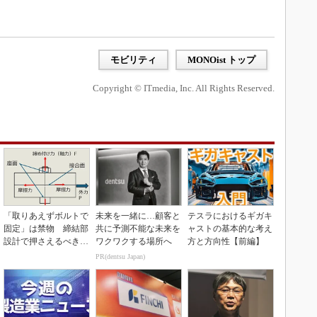
モビリティ
MONOist トップ
Copyright © ITmedia, Inc. All Rights Reserved.
「取りあえずボルトで
未来を一緒に…顧客と
テスラにおけるギガキ
固定」は禁物 締結部
共に予測不能な未来を
ャストの基本的な考え
設計で押さえるべき基
ワクワクする場所へ
方と方向性【前編】
本
PR(dentsu Japan)