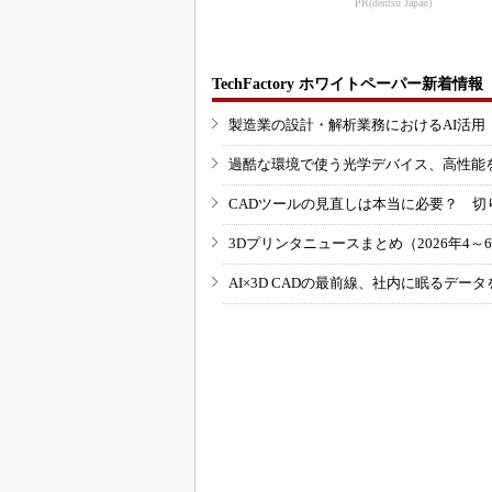
PR(dentsu Japan)
TechFactory ホワイトペーパー新着情報
製造業の設計・解析業務におけるAI活
過酷な環境で使う光学デバイス、高性能
CADツールの見直しは本当に必要？ 切
3Dプリンタニュースまとめ（2026年4～
AI×3D CADの最前線、社内に眠るデ