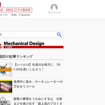
薬品・衣料品
中小製造業
マイページ
ルマガ
告知
Special
設計の記事ランキング
【レベル14】生成AIを味方に、3D
CADを使いこなそう！
使用中に発火、サーキュレーター10
万台をリコール
顧客の要望をうのみにするな 分析
まひを抜け出す「超上流のプロトタ