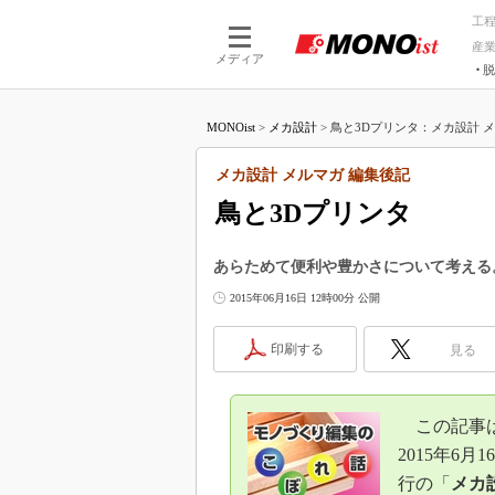
工
産
メディア
脱
つながる技術
AI×技術
MONOist
>
メカ設計
>
鳥と3Dプリンタ：メカ設計 メルマ
つながる工場
AI×設備
つながるサービ
Physical
メカ設計 メルマガ 編集後記
鳥と3Dプリンタ
あらためて便利や豊かさについて考える
2015年06月16日 12時00分 公開
印刷する
見る
この記事
2015年6月1
行の「
メカ