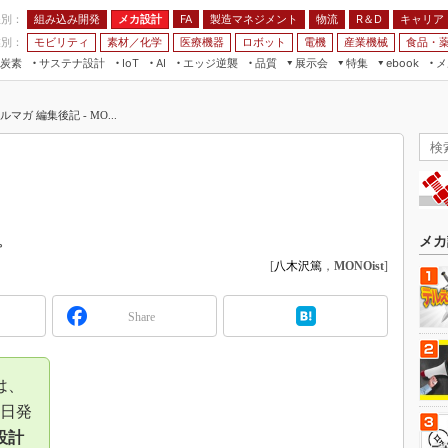
程別：
組み込み開発
メカ設計
製造マネジメント
物流
R＆D
キャリア
FA
業別：
モビリティ
素材／化学
医療機器
ロボット
電機
産業機械
食品・
炭素
サステナ設計
エッジ逆襲
品質
展示会
特集
メ
IoT
AI
ebook
伝承
組み込み開発
CEATEC
読者調査まとめ
編集後記
ガ 編集後記 - MO...
JIMTOF
保全
メカ設計
つながるクルマ
組込み/エッジ コンピューティング
ス
 AI
製造マネジメント
5G
展＆IoT/5Gソリューション展
VR／AR
FA
IIFES
モビリティ
フィールドサービス
国際ロボット展
素材／化学
FPGA
。
メカ
ジャパンモビリティショー
[
八木沢篤
，
MONOist
]
組み込み画像技術
TECHNO-FRONTIER
組み込みモデリング
人テク展
Share
Windows Embedded
スマート工場EXPO
車載ソフト開発
EdgeTech+
は、
ISO26262
日本ものづくりワールド
6日発
無償設計ツール
設計
AUTOMOTIVE WORLD