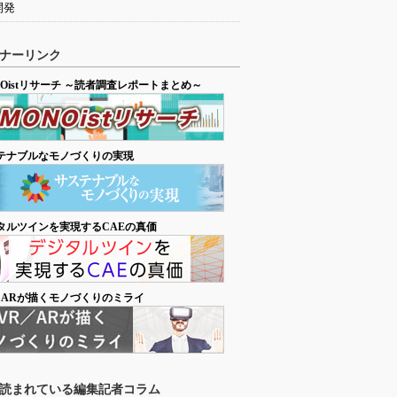
開発
ナーリンク
NOistリサーチ ～読者調査レポートまとめ～
テナブルなモノづくりの実現
タルツインを実現するCAEの真価
／ARが描くモノづくりのミライ
読まれている編集記者コラム