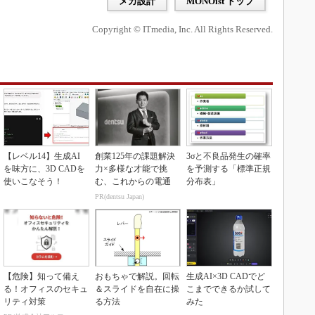
メカ設計
MONOist トップ
Copyright © ITmedia, Inc. All Rights Reserved.
【レベル14】生成AI
創業125年の課題解決
3σと不良品発生の確率
を味方に、3D CADを
力×多様な才能で挑
を予測する「標準正規
使いこなそう！
む、これからの電通
分布表」
PR(dentsu Japan)
【危険】知って備え
おもちゃで解説。回転
生成AI×3D CADでど
る！オフィスのセキュ
＆スライドを自在に操
こまでできるか試して
リティ対策
る方法
みた