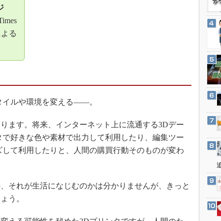
3Dプリンタ
ジ
産業オープンネット展
デジタルツインとCAE
imes
者による
S＆OP
インダストリー4.0
イノベーション
製造業ビッグデータ
メイドインジャパン
タイルや環境を変える――。
植物工場
ります。将来、インターネット上に流通する3Dデー
知財マネジメント
タで好きな色や素材で出力して利用したり、編集ツー
海外生産
ズして利用したりと、人間の購買行動そのものが変わ
グローバル設計・開発
制御セキュリティ
、それが生活になじむのかは分かりませんが、きっと
新型コロナへの対応
しょう。