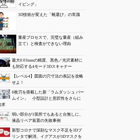
イピング」
3D技術が変えた「靴選び」の常識
量産プロセスで、完璧な量産（組み
立て）と検査ができない理由
最大0.03mmの精度、黒色／光沢素材に
も対応する4モード3Dスキャナー
【レベル4】図面の穴寸法の表記を攻略
せよ！
6枚刃を搭載した新「ラムダッシュ パー
ムイン」 小型設計と意匠性をさらに
追求
弱い部分が1箇所でもあると台無しに、
液晶リペア装置の失敗事例
新型コロナで深刻なマスク不足を3Dプ
リンタで解消、イグアスが3Dマスクを