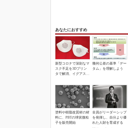
あなたにおすすめ
新型コロナで深刻なマ
幾何公差の基準「デー
スク不足を3Dプリン
タム」を理解しよう
タで解消、イグアスが
3Dマスクを開発
塗料や樹脂改質材の材
全員がリーダーシップ
料に、PBTの球状微粒
を発揮し、自分より優
子を販売開始
れた人財を育成する