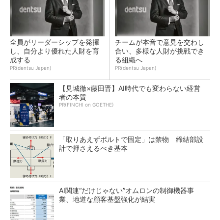
全員がリーダーシップを発揮
チームが本音で意見を交わし
し、自分より優れた人財を育
合い、多様な人財が挑戦でき
成する
る組織へ
PR(dentsu Japan)
PR(dentsu Japan)
【見城徹×藤田晋】AI時代でも変わらない経営
者の本質
PR(FINCHI on GOETHE)
「取りあえずボルトで固定」は禁物 締結部設
計で押さえるべき基本
AI関連“だけじゃない”オムロンの制御機器事
業、地道な顧客基盤強化が結実