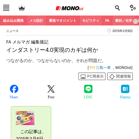
組み込み開発
メカ設計
製造マネジメント
モビリティ
FA
素材／化学
ニュース
2015年3月6日
FA メルマガ 編集後記
インダストリー4.0実現のカギは何か
つながるのか、つながらないのか、それが問題だ。
[
三島一孝
，MONOist]
PC用表示
関連情報
Share
Post
LINE
Hatena
この記事は、
2015年3月6日