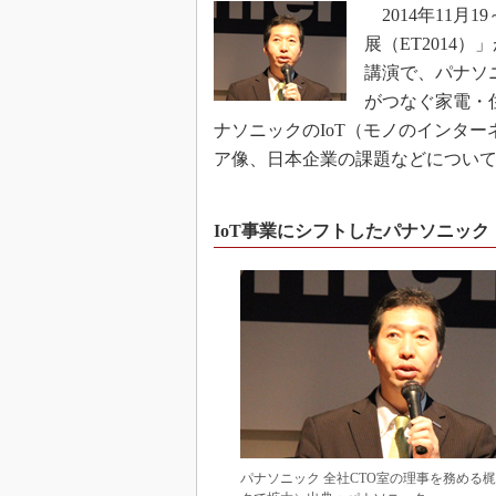
2014年11月19～
展（ET2014
講演で、パナソニ
がつなぐ家電・
ナソニックのIoT（モノのインター
ア像、日本企業の課題などについ
IoT事業にシフトしたパナソニック
パナソニック 全社CTO室の理事を務め