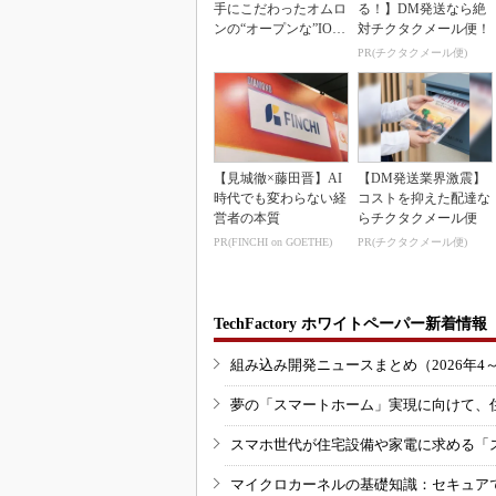
手にこだわったオムロ
る！】DM発送なら絶
ンの“オープンな”IO-L
対チクタクメール便！
inkマスター
PR(チクタクメール便)
【見城徹×藤田晋】AI
【DM発送業界激震】
時代でも変わらない経
コストを抑えた配達な
営者の本質
らチクタクメール便
PR(FINCHI on GOETHE)
PR(チクタクメール便)
TechFactory ホワイトペーパー新着情報
組み込み開発ニュースまとめ（2026年4
夢の「スマートホーム」実現に向けて、
スマホ世代が住宅設備や家電に求める「
マイクロカーネルの基礎知識：セキュア