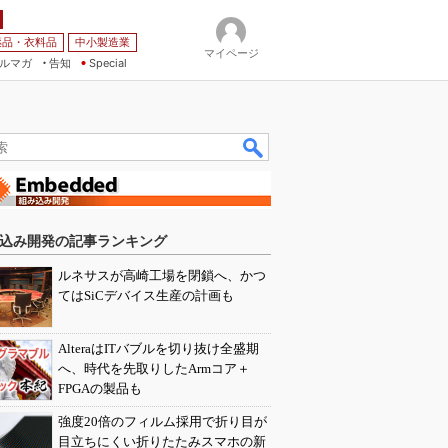
薬品・衣料品
中小製造業
マイページ
ルマガ
告知
Special
込み開発の記事ランキング
ルネサスが高崎工場を閉鎖へ、かつ
てはSiCデバイス生産の計画も
AlteraはITバブルを切り抜け全盛期
へ、時代を先取りしたArmコア＋
FPGAの製品も
強度20倍のフィルム採用で折り目が
目立ちにくい折りたたみスマホの新