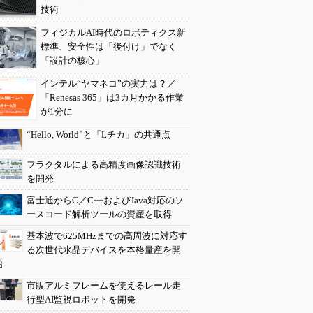
技術
フィジカルAI時代のロボティクス新
標準、安全性は「後付け」でなく
「設計の核心」
インテル“ヤマネコ”の実力は？／
「Renesas 365」は3カ月かかる作業
が1分に
“Hello, World”と「Lチカ」の共通点
フラクタルによる高精度画像認識技術
を開発
富士通からC／C++およびJava対応のソ
ースコード解析ツールの資産を取得
基本波で625MHzまでの高周波に対応す
る次世代水晶デバイスを本格量産を開
始
市販アルミフレームを使えるレール走
行型AI監視ロボットを開発