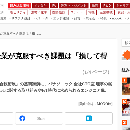
程別：
組み込み開発
メカ設計
製造マネジメント
物流
R＆D
キャリア
FA
業別：
モビリティ
素材／化学
医療機器
ロボット
電機
産業機械
食品・
炭素
サステナ設計
エッジ逆襲
品質
展示会
特集
メ
IoT
AI
ebook
伝承
組み込み開発
CEATEC
読者調査まとめ
編集後記
が克服すべき課題は「損し...
JIMTOF
保全
メカ設計
つながるクルマ
組込み/エッジ コンピューティング
ス
 AI
製造マネジメント
5G
展＆IoT/5Gソリューション展
VR／AR
FA
本企業が克服すべき課題は「損して得
IIFES
モビリティ
フィールドサービス
国際ロボット展
素材／化学
FPGA
組み
（1/4 ページ）
ジャパンモビリティショー
組み込み画像技術
TECHNO-FRONTIER
14／組込み総合技術展」の基調講演に、パナソニック 全社CTO室 理事の梶
組み込みモデリング
oTに関する取り組みやIoT時代に求められるエンジニア像、
人テク展
Windows Embedded
スマート工場EXPO
[陰山遼将，
MONOist
]
車載ソフト開発
EdgeTech+
ISO26262
日本ものづくりワールド
Share
無償設計ツール
AUTOMOTIVE WORLD