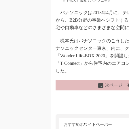
クで拡大）出典：パナソニック
パナソニックは2013年4月に、
から、B2B分野の事業へシフトする
宅や自動車などのさまざまな空間
梶本氏はパナソニックのこうした
ナソニックセンター東京」内に、
「Wonder Life-BOX 202
「T-Connect」から住宅内の
した。
次ページ
→
おすすめホワイトペーパー