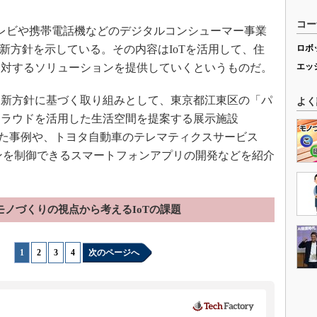
コー
テレビや携帯電話機などのデジタルコンシューマー事業
新方針を示している。その内容はIoTを活用して、住
ロボ
に対するソリューションを提供していくというものだ。
エッ
新方針に基づく取り組みとして、東京都江東区の「パ
よく
クラウドを活用した生活空間を提案する展示施設
0」を開設した事例や、トヨタ自動車のテレマティクスサービス
エアコンを制御できるスマートフォンアプリの開発などを紹介
モノづくりの視点から考えるIoTの課題
1
|
2
|
3
|
4
次のページへ