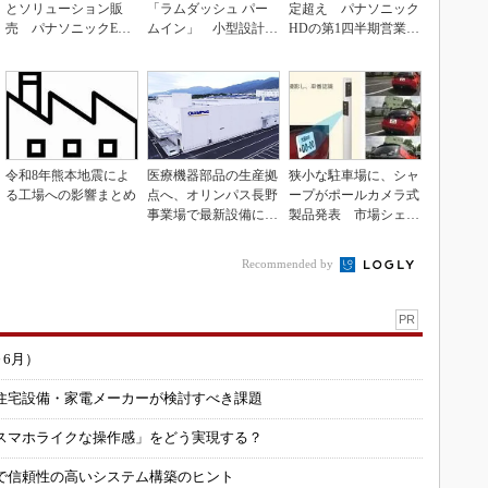
とソリューション販
「ラムダッシュ パー
定超え パナソニック
売 パナソニックEW
ムイン」 小型設計と
HDの第1四半期営業利
の2030年度戦略
意匠性をさらに追求
益が過去最高達成
令和8年熊本地震によ
医療機器部品の生産拠
狭小な駐車場に、シャ
る工場への影響まとめ
点へ、オリンパス長野
ープがポールカメラ式
事業場で最新設備に機
製品発表 市場シェア
能集約
10％目指す
Recommended by
PR
～6月）
住宅設備・家電メーカーが検討すべき課題
スマホライクな操作感」をどう実現する？
で信頼性の高いシステム構築のヒント