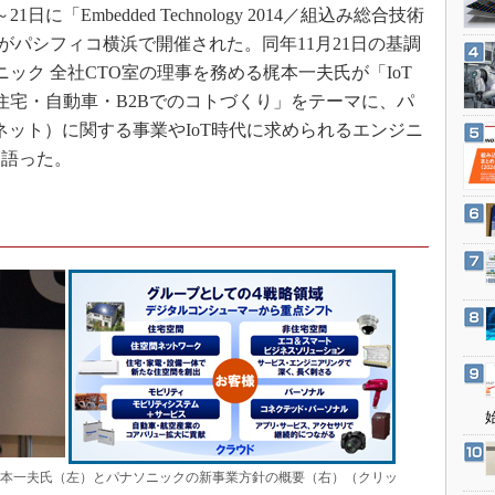
3Dプリンタ
21日に「Embedded Technology 2014／組込み総合技術
産業オープンネット展
デジタルツインとCAE
）」がパシフィコ横浜で開催された。同年11月21日の基調
ック 全社CTO室の理事を務める梶本一夫氏が「IoT
S＆OP
住宅・自動車・B2Bでのコトづくり」をテーマに、パ
インダストリー4.0
ネット）に関する事業やIoT時代に求められるエンジニ
イノベーション
て語った。
製造業ビッグデータ
メイドインジャパン
植物工場
知財マネジメント
海外生産
グローバル設計・開発
制御セキュリティ
新型コロナへの対応
る梶本一夫氏（左）とパナソニックの新事業方針の概要（右）（クリッ