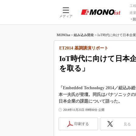
工
産
メディア
脱
つながる技術
AI×技術
MONOist
>
組み込み開発
>
IoT時代に向けて日本企業
つながる工場
AI×設備
つながるサービ
Physical
ET2014 基調講演リポート
IoT時代に向けて日
を取る」
「Embedded Technology 20
本一夫氏が登壇。同氏はパナソニックのI
日本企業の課題について語った。
2014年11月25日 09時00分 公開
印刷する
見る