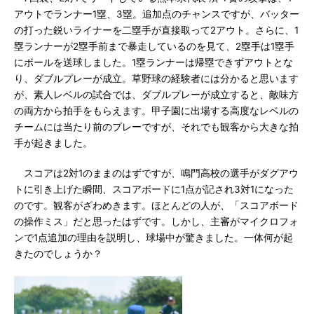
アウトでランナー1塁、3塁。追加点のチャンスですが、バッター
の打った鋭いライナーを二塁手が直接取って2アウト。さらに、1
塁ランナーが2塁手前まで暴走しているのを見て、2塁手は1塁手
にボールを送球しました。1塁ランナーは帰塁できずアウトとな
り、ダブルプレーが成立。草野球の経験者には分かると思います
が、素人レベルの試合では、ダブルプレーが成立すると、敵味方
の両方から拍手をもらえます。甲子園に出場する高度なレベルの
チームには当たり前のプレーですが、それでも観客から大きな拍
手が起きました。
スコアは2対1のままのはずですが、鳴門高校の選手がダグアウ
トに引き上げた瞬間、スコアボードに1点が記され3対1になった
のです。観客がざわめきます。ほとんどの人が、「スコアボード
の操作ミス」だと思ったはずです。しかし、主審がマイクロフォ
ンで1点追加の理由を説明し、球場中が驚きました。一体何が起
きたのでしょうか？