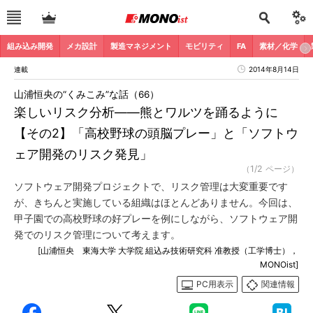
組み込み開発
メカ設計
製造マネジメント
モビリティ
FA
素材／化学
連載
2014年8月14日
山浦恒央の“くみこみ”な話（66）
楽しいリスク分析――熊とワルツを踊るように
【その2】「高校野球の頭脳プレー」と「ソフトウ
ェア開発のリスク発見」
（1/2 ページ）
ソフトウェア開発プロジェクトで、リスク管理は大変重要です
が、きちんと実施している組織はほとんどありません。今回は、
甲子園での高校野球の好プレーを例にしながら、ソフトウェア開
発でのリスク管理について考えます。
[山浦恒央 東海大学 大学院 組込み技術研究科 准教授（工学博士），
MONOist]
PC用表示
関連情報