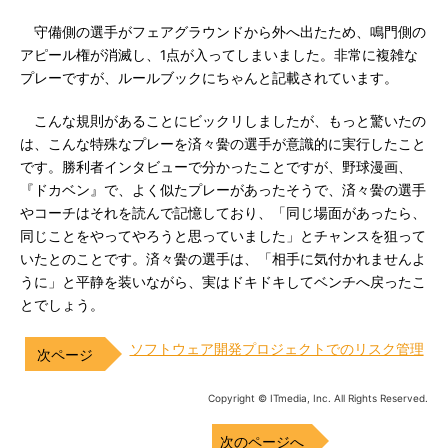
守備側の選手がフェアグラウンドから外へ出たため、鳴門側の
アピール権が消滅し、1点が入ってしまいました。非常に複雑な
プレーですが、ルールブックにちゃんと記載されています。
こんな規則があることにビックリしましたが、もっと驚いたの
は、こんな特殊なプレーを済々黌の選手が意識的に実行したこと
です。勝利者インタビューで分かったことですが、野球漫画、
『ドカベン』で、よく似たプレーがあったそうで、済々黌の選手
やコーチはそれを読んで記憶しており、「同じ場面があったら、
同じことをやってやろうと思っていました」とチャンスを狙って
いたとのことです。済々黌の選手は、「相手に気付かれませんよ
うに」と平静を装いながら、実はドキドキしてベンチへ戻ったこ
とでしょう。
ソフトウェア開発プロジェクトでのリスク管理
Copyright © ITmedia, Inc. All Rights Reserved.
次のページへ