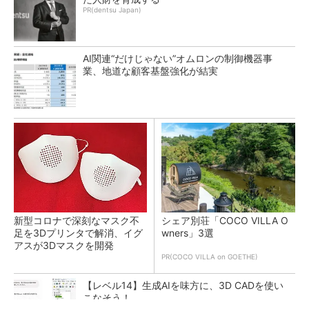
PR(dentsu Japan)
AI関連“だけじゃない”オムロンの制御機器事
業、地道な顧客基盤強化が結実
新型コロナで深刻なマスク不
シェア別荘「COCO VILLA O
足を3Dプリンタで解消、イグ
wners」3選
アスが3Dマスクを開発
PR(COCO VILLA on GOETHE)
【レベル14】生成AIを味方に、3D CADを使い
こなそう！