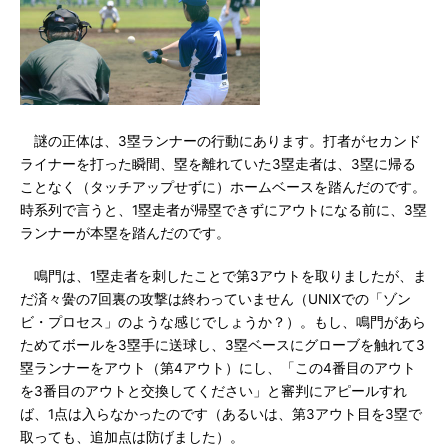
謎の正体は、3塁ランナーの行動にあります。打者がセカンド
ライナーを打った瞬間、塁を離れていた3塁走者は、3塁に帰る
ことなく（タッチアップせずに）ホームベースを踏んだのです。
時系列で言うと、1塁走者が帰塁できずにアウトになる前に、3塁
ランナーが本塁を踏んだのです。
鳴門は、1塁走者を刺したことで第3アウトを取りましたが、ま
だ済々黌の7回裏の攻撃は終わっていません（UNIXでの「ゾン
ビ・プロセス」のような感じでしょうか？）。もし、鳴門があら
ためてボールを3塁手に送球し、3塁ベースにグローブを触れて3
塁ランナーをアウト（第4アウト）にし、「この4番目のアウト
を3番目のアウトと交換してください」と審判にアピールすれ
ば、1点は入らなかったのです（あるいは、第3アウト目を3塁で
取っても、追加点は防げました）。