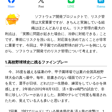
Share
Post
LINE
Hatena
ソフトウェア開発プロジェクトで、リスク管
理は大変重要ですが、きちんと実施している組
織はほとんどありません。リスク管理の最大の
利点は、「実際に問題が起きた場合に、冷静に対処できる」こと
です。事前にリスクを洗い出し、対応策を決めておくことが非常
に重要です。今回は、甲子園での高校野球の好プレーを例にしな
がら、ソフトウェア開発でのリスク管理について考えます。
1.高校野球球史に残るファインプレー
今、35度を越える猛暑の中、甲子園球場では夏の全国高校野
球大会の真っ最中。毎年、筋書きのない場面でのファインプレー
を見て、選手が日頃、どれだけ一生懸命、練習をしているかを体
感します。2年前の2012年8月13日、済々黌vs鳴門の試合で、非
常に珍しいプレーがありました。新聞やテレビで何度も報道され
たため、覚えている人も多いと思います。
7回裏、2対1でリードしている熊本県代表 済々黌の攻撃は、1