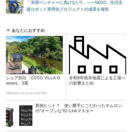
「米国ベンチャーに負けない!!」――NEDO、生活支
援ロボット実用化プロジェクトの成果を報告
あなたにおすすめ
シェア別荘「COCO VILLA O
令和8年熊本地震による工場へ
wners」3選
の影響まとめ
PR(COCO VILLA on GOETHE)
異例ヒット？ 使い勝手にこだわったオムロン
の“オープンな”IO-Linkマスター