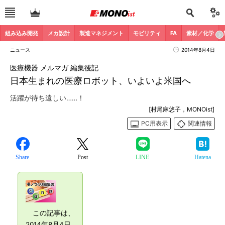
組み込み開発
メカ設計
製造マネジメント
モビリティ
FA
素材／化学
ニュース
2014年8月4日
医療機器 メルマガ 編集後記
日本生まれの医療ロボット、いよいよ米国へ
活躍が待ち遠しい……！
[村尾麻悠子，MONOist]
PC用表示
関連情報
Share
Post
LINE
Hatena
この記事は、
2014年8月4日