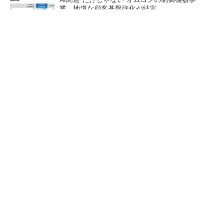
業、地道な顧客基盤強化が結実
【レベル14】生成AIを味方に、3D CADを使い
こなそう！
「取りあえずボルトで固定」は禁物 締結部設
計で押さえるべき基本
【見城徹×藤田晋】AI時代でも
狭小な駐車場に、シャープが