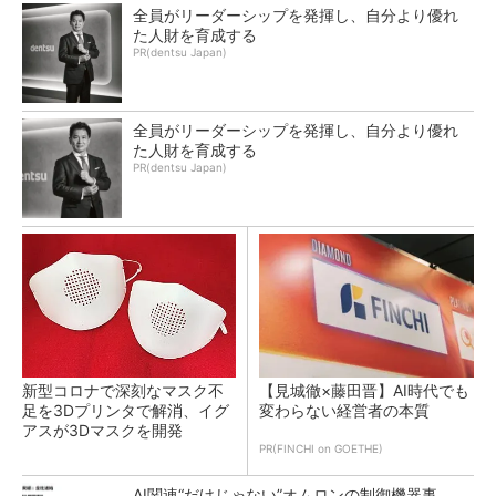
全員がリーダーシップを発揮し、自分より優れ
た人財を育成する
PR(dentsu Japan)
全員がリーダーシップを発揮し、自分より優れ
た人財を育成する
PR(dentsu Japan)
新型コロナで深刻なマスク不
【見城徹×藤田晋】AI時代でも
足を3Dプリンタで解消、イグ
変わらない経営者の本質
アスが3Dマスクを開発
PR(FINCHI on GOETHE)
AI関連“だけじゃない”オムロンの制御機器事