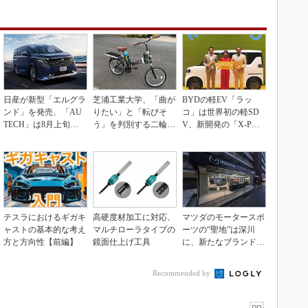
日産が新型「エルグラ
芝浦工業大学、「曲が
BYDの軽EV「ラッ
ンド」を発売、「AU
りたい」と「転びそ
コ」は世界初の軽SD
TECH」は8月上旬に
う」を判別する二輪車
V、新開発の「X-PAC
市場投入へ
制御技術を開発
K」に電動システ...
テスラにおけるギガキ
高硬度材加工に対応、
マツダのモータースポ
ャストの基本的な考え
マルチローラタイプの
ーツの“聖地”は深川
方と方向性【前編】
鏡面仕上げ工具
に、新たなブランド体
験拠点を開設
Recommended by
PR