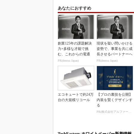
あなたにおすすめ
創業125年の課題解決
現状を疑い問いかける
力×多様な才能で挑
姿勢で、事業を共に成
む、これからの電通
長させるパートナーへ
PR(dentsu Japan)
PR(dentsu Japan)
エコキュートで約24万
【プロの裏技を公開】
台の大規模リコール
内装を賢くデザインす
る
PR(株式会社アルファーテクノ)
TechFactory ホワイトペーパー新着情報