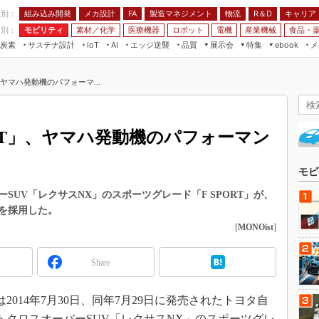
程別：
組み込み開発
メカ設計
製造マネジメント
物流
R＆D
キャリア
FA
業別：
モビリティ
素材／化学
医療機器
ロボット
電機
産業機械
食品・
炭素
サステナ設計
エッジ逆襲
品質
展示会
特集
メ
IoT
AI
ebook
伝承
組み込み開発
CEATEC
読者調査まとめ
編集後記
」、ヤマハ発動機のパフォーマ...
JIMTOF
保全
メカ設計
つながるクルマ
組込み/エッジ コンピューティング
ス
 AI
製造マネジメント
5G
展＆IoT/5Gソリューション展
VR／AR
FA
ORT」、ヤマハ発動機のパフォーマン
IIFES
モビリティ
フィールドサービス
国際ロボット展
素材／化学
FPGA
モビ
ジャパンモビリティショー
組み込み画像技術
SUV「レクサスNX」のスポーツグレード「F SPORT」が、
TECHNO-FRONTIER
を採用した。
組み込みモデリング
人テク展
[
MONOist
]
Windows Embedded
スマート工場EXPO
車載ソフト開発
Share
EdgeTech+
ISO26262
日本ものづくりワールド
014年7月30日、同年7月29日に発売されたトヨタ自
無償設計ツール
AUTOMOTIVE WORLD
トクロスオーバーSUV「レクサスNX」のスポーツグレ