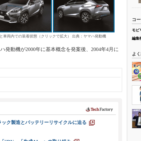
コー
モビ
と車両内での装着状態（クリックで拡大） 出典：ヤマハ発動機
編集
動機が2000年に基本概念を発案後、2004年4月に
よく
ラック製造とバッテリーリサイクルに迫る