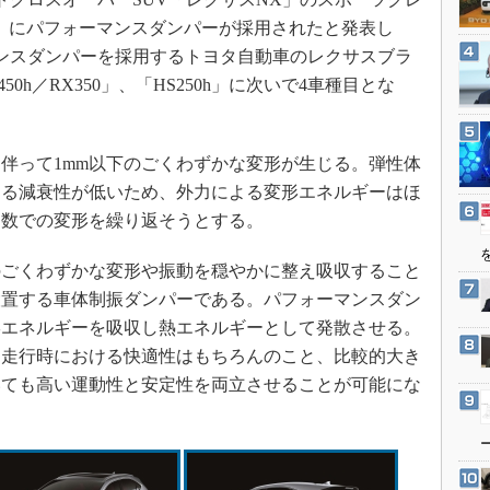
3Dプリンタ
産業オープンネット展
RT」にパフォーマンスダンパーが採用されたと発表し
デジタルツインとCAE
ンスダンパーを採用するトヨタ自動車のレクサスブラ
S＆OP
50h／RX350」、「HS250h」に次いで4車種目とな
インダストリー4.0
イノベーション
伴って1mm以下のごくわずかな変形が生じる。弾性体
製造業ビッグデータ
する減衰性が低いため、外力による変形エネルギーはほ
メイドインジャパン
動数での変形を繰り返そうとする。
植物工場
ごくわずかな変形や振動を穏やかに整え吸収すること
知財マネジメント
設置する車体制振ダンパーである。パフォーマンスダン
海外生産
形エネルギーを吸収し熱エネルギーとして発散させる。
グローバル設計・開発
常走行時における快適性はもちろんのこと、比較的大き
制御セキュリティ
いても高い運動性と安定性を両立させることが可能にな
新型コロナへの対応