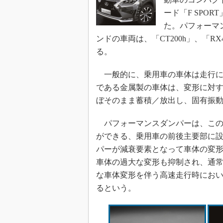
ード「F SPO
た。パフォーマ
ンドの車両は、「CT200h」、「RX4
る。
一般的に、乗用車の車体は走行に
である金属製の車体は、変形に対
ぼそのまま蓄積／放出し、固有振
パフォーマンスダンパーは、この
ができる、乗用車の前後主要部に
パーが減衰要素となって車体の変
車体の過大な変形も抑制され、通
な車体変形を伴う高速走行時にお
るという。