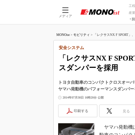
工
産
メディア
脱
つながる技術
AI×技術
MONOist
>
モビリティ
>
「レクサスNX F SPORT
つながる工場
AI×設備
つながるサービ
Physical
安全システム
「レクサスNX F SP
スダンパーを採用
トヨタ自動車のコンパクトクロスオーバー
ヤマハ発動機のパフォーマンスダンパー
2014年07月30日 16時20分 公開
印刷する
見る
ヤマハ発動機は2
動車のコンパク