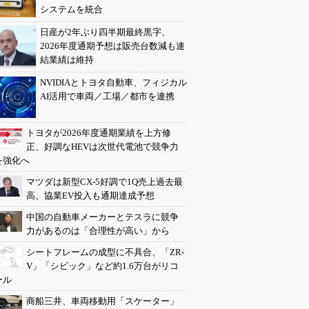
システムを統合
日産が2年ぶり四半期最終黒字、
2026年度通期予想は販売台数減も連
結業績は維持
NVIDIAとトヨタ自動車、フィジカル
AI活用で車両／工場／都市を連携
トヨタが2026年度通期業績を上方修
正、好調なHEVは次世代電池で競争力
を強化へ
マツダは新型CX-5好調で1Q売上過去最
高、協業EV投入も通期達成予想
中国の自動車メーカーとテスラに競争
力があるのは「合理性が高い」から
シートフレームの成型に不具合、「ZR-
V」「シビック」など約1.6万台がリコ
ール
商船三井、車両移動用「スケーター」