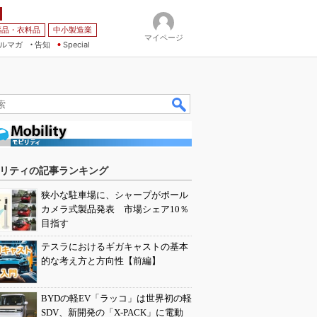
薬品・衣料品
中小製造業
マイページ
ルマガ
告知
Special
リティの記事ランキング
狭小な駐車場に、シャープがポール
カメラ式製品発表 市場シェア10％
目指す
テスラにおけるギガキャストの基本
的な考え方と方向性【前編】
BYDの軽EV「ラッコ」は世界初の軽
SDV、新開発の「X-PACK」に電動