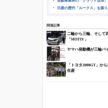
自動車業界の「クラウド活用」
日産の歴代「ルークス」を振り
関連記事
二輪から三輪、そして
「MOTIV」
ヤマハ発動機が三輪バイ
「トヨタ2000GT」か
生産