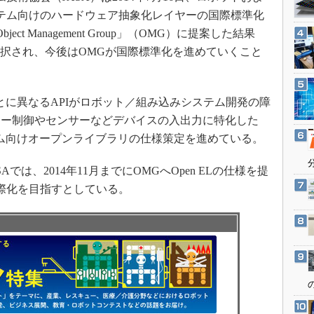
3Dプリンタ
産業オープンネット展
テム向けのハードウェア抽象化レイヤーの国際標準化
デジタルツインとCAE
ect Management Group」（OMG）に提案した結果
S＆OP
が採択され、今後はOMGが国際標準化を進めていくこと
インダストリー4.0
イノベーション
とに異なるAPIがロボット／組み込みシステム開発の障
製造業ビッグデータ
ーター制御やセンサーなどデバイスの入出力に特化した
メイドインジャパン
ステム向けオープンライブラリの仕様策定を進めている。
植物工場
は、2014年11月までにOMGへOpen ELの仕様を提
知財マネジメント
国際化を目指すとしている。
海外生産
グローバル設計・開発
制御セキュリティ
新型コロナへの対応