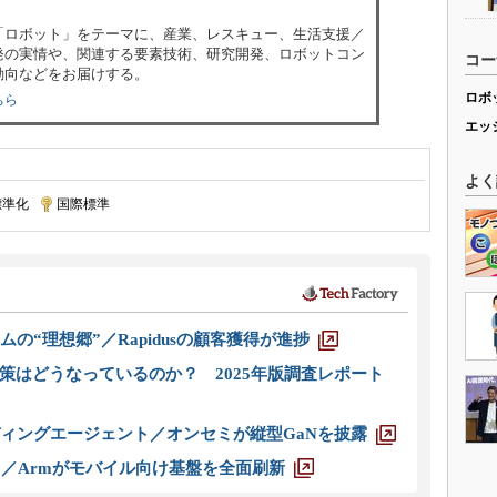
「ロボット」をテーマに、産業、レスキュー、生活支援／
発の実情や、関連する要素技術、研究開発、ロボットコン
コー
動向などをお届けする。
ロボ
ちら
エッ
よく
標準化
|
国際標準
ムの“理想郷”／Rapidusの顧客獲得が進捗
策はどうなっているのか？ 2025年版調査レポート
ディングエージェント／オンセミが縦型GaNを披露
ス／Armがモバイル向け基盤を全面刷新