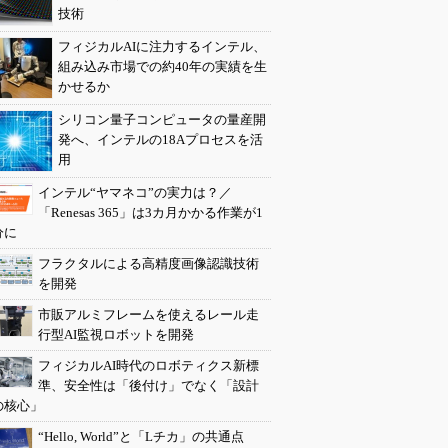
技術
フィジカルAIに注力するインテル、
組み込み市場での約40年の実績を生
かせるか
シリコン量子コンピュータの量産開
発へ、インテルの18Aプロセスを活
用
インテル“ヤマネコ”の実力は？／
「Renesas 365」は3カ月かかる作業が1
分に
フラクタルによる高精度画像認識技術
を開発
市販アルミフレームを使えるレール走
行型AI監視ロボットを開発
フィジカルAI時代のロボティクス新標
準、安全性は「後付け」でなく「設計
の核心」
“Hello, World”と「Lチカ」の共通点