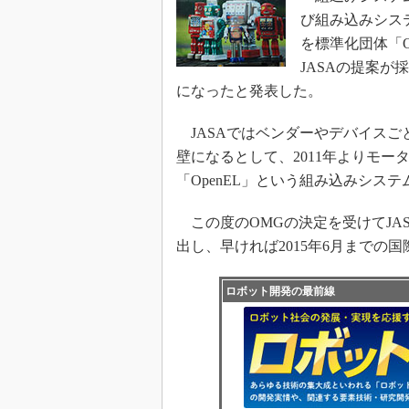
び組み込みシス
を標準化団体「Obj
JASAの提案
になったと発表した。
JASAではベンダーやデバイスご
壁になるとして、2011年よりモ
「OpenEL」という組み込みシ
この度のOMGの決定を受けてJASAで
出し、早ければ2015年6月までの
ロボット開発の最前線