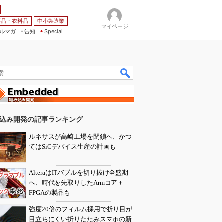
薬品・衣料品
中小製造業
マイページ
ルマガ
告知
Special
込み開発の記事ランキング
ルネサスが高崎工場を閉鎖へ、かつ
てはSiCデバイス生産の計画も
AlteraはITバブルを切り抜け全盛期
へ、時代を先取りしたArmコア＋
FPGAの製品も
強度20倍のフィルム採用で折り目が
目立ちにくい折りたたみスマホの新