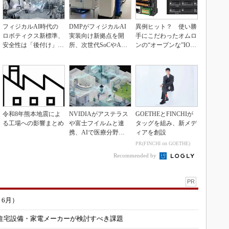
フィジカルAI時代の
DMPがフィジカルAI
異例ヒット？ 使い勝
ロボティクス新標準、
実装向け新拠点を開
手にこだわったオムロ
安全性は「後付け」で
所、次世代SoCやAM
ンの“オープンな”IO-L
なく「設計の核心」
Rデモを披露
inkマスター
令和8年熊本地震によ
NVIDIAがアステラス
GOETHEとFINCHIが
る工場への影響まとめ
や富士フイルムと連
タッグを組み、新メデ
携、AIで医療分野支
ィアを創設
援へ
PR(FINCHI on GOETHE)
Recommended by
PR
～6月）
住宅設備・家電メーカーが検討すべき課題