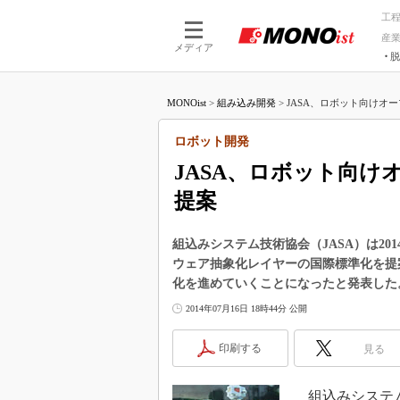
工
産
メディア
脱
つながる技術
AI×技術
MONOist
>
組み込み開発
>
JASA、ロボット向けオー
つながる工場
AI×設備
つながるサービ
Physical
ロボット開発
JASA、ロボット向
提案
組込みシステム技術協会（JASA）は20
ウェア抽象化レイヤーの国際標準化を提案
化を進めていくことになったと発表した
2014年07月16日 18時44分 公開
印刷する
見る
組込みシステム技