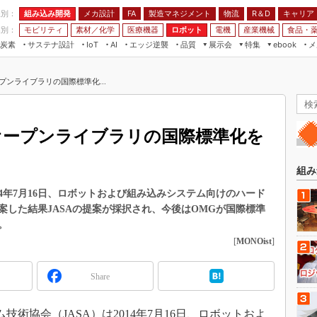
程別：
組み込み開発
メカ設計
製造マネジメント
物流
R＆D
キャリア
FA
業別：
モビリティ
素材／化学
医療機器
ロボット
電機
産業機械
食品・
炭素
サステナ設計
エッジ逆襲
品質
展示会
特集
メ
IoT
AI
ebook
伝承
組み込み開発
CEATEC
読者調査まとめ
編集後記
プンライブラリの国際標準化...
JIMTOF
保全
メカ設計
つながるクルマ
組込み/エッジ コンピューティング
ス
 AI
製造マネジメント
5G
展＆IoT/5Gソリューション展
VR／AR
FA
けオープンライブラリの国際標準化を
IIFES
モビリティ
フィールドサービス
国際ロボット展
素材／化学
FPGA
組み
ジャパンモビリティショー
組み込み画像技術
14年7月16日、ロボットおよび組み込みシステム向けのハード
TECHNO-FRONTIER
した結果JASAの提案が採択され、今後はOMGが国際標準
組み込みモデリング
人テク展
。
Windows Embedded
[
MONOist
]
スマート工場EXPO
車載ソフト開発
EdgeTech+
Share
ISO26262
日本ものづくりワールド
無償設計ツール
AUTOMOTIVE WORLD
術協会（JASA）は2014年7月16日、ロボットおよ