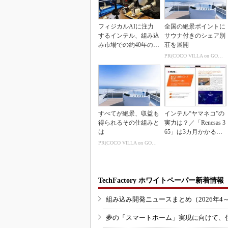
フィジカルAIに注力
全国の絶景ポイントに
するインテル、組み込
サウナ付きのシェア別
み市場での約40年の実
荘を展開
績を生かせるか
PR(COCO VILLA on GOETHE)
すべてが絶景、収益も
インテル“ヤマネコ”の
得られるその仕組みと
実力は？／「Renesas 3
は
65」は3カ月かかる作
業が1...
PR(COCO VILLA on GOETHE)
TechFactory ホワイトペーパー新着情報
組み込み開発ニュースまとめ（2026年4
夢の「スマートホーム」実現に向けて、