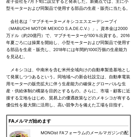
産子会社を7月下旬に設立すると発表した。新拠点では、主に小
型モーターおよび同製品で使用する部品の生産・販売に当たる。
会社名は「マブチモーターメキシコエスエーデシーブイ
（MABUCHI MOTOR MEXICO S.A.DE.C.V.）」。資本金は2000
万ドル（約20億円）で、マブチモーターが100％出資する。2016
年夏ごろには操業を開始し、小型モーターおよび同製品で使用す
る部品を生産・販売し、2018年には年間約1000万個の生産能力
を見込む。
メキシコは、中南米を含む米州全域向けの自動車製造基地とし
て発展しつつあるという。同地域への新会社設立は、自動車電装
用モーターの販売拡大に伴う生産能力の確保とグローバルな生
産・供給体制の構築を目的とするもの。さらに、市場・顧客に近
接する立地をはじめ、貿易上の優遇政策などのメキシコが有する
優位性を最大限に活用し、高い競争力を備えた工場を目指す。
FAメルマガ始めます
MONOist FAフォーラムのメールマガジンの配