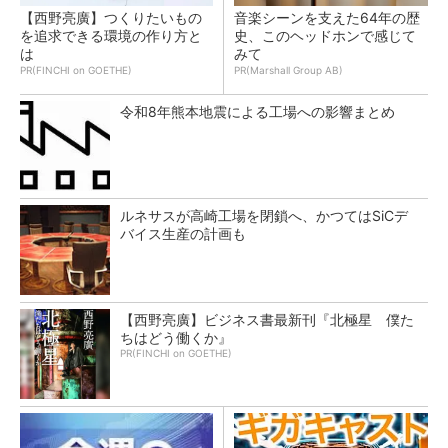
【西野亮廣】つくりたいもの
音楽シーンを支えた64年の歴
を追求できる環境の作り方と
史、このヘッドホンで感じて
は
みて
PR(FINCHI on GOETHE)
PR(Marshall Group AB)
令和8年熊本地震による工場への影響まとめ
ルネサスが高崎工場を閉鎖へ、かつてはSiCデ
バイス生産の計画も
【西野亮廣】ビジネス書最新刊『北極星 僕た
ちはどう働くか』
PR(FINCHI on GOETHE)