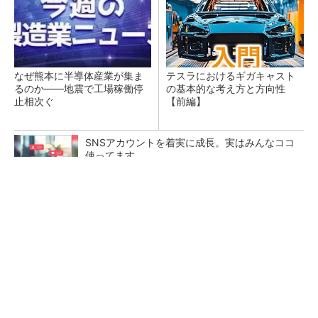
なぜ熊本に半導体産業が集ま
テスラにおけるギガキャスト
るのか――地震で工場稼働停
の基本的な考え方と方向性
止相次ぐ
【前編】
SNSアカウントを着実に成長。実はみんなココ
使ってます。
PR(Dreaw合同会社)
医療機器部品の生産拠点へ、オリンパス長野事
業場で最新設備に機能集約
ソニーグループはイメージセンサーが過去最高
益、熊本地震の影響も限定的