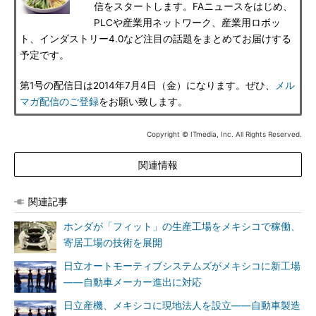
信をスタートします。FAニュースをはじめ、
PLCや産業用ネットワーク、産業用ロボッ
ト、インダストリー4.0など注目の話題をまとめてお届けする
予定です。
第1号の配信日は2014年7月4日（金）になります。ぜひ、
メル
マガ配信のご登録
をお願い致します。
Copyright © ITmedia, Inc. All Rights Reserved.
関連情報
関連記事
ホンダが「フィット」の生産工場をメキシコで稼働、
寄居工場の技術を展開
日立オートモーティブシステムズがメキシコに新工場
――自動車メーカー進出に対応
日立産機、メキシコに現地法人を設立――自動車製造