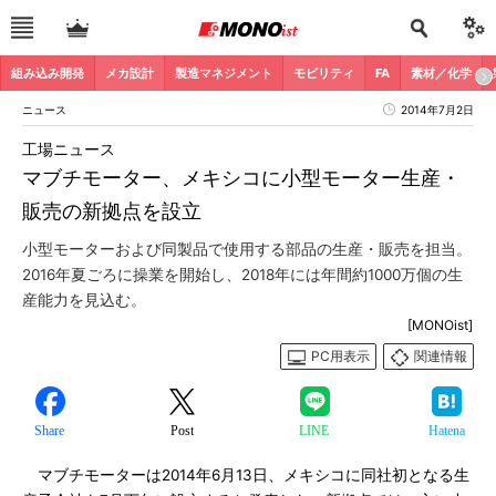
組み込み開発
メカ設計
製造マネジメント
モビリティ
FA
素材／化学
ニュース
2014年7月2日
工場ニュース
マブチモーター、メキシコに小型モーター生産・
販売の新拠点を設立
小型モーターおよび同製品で使用する部品の生産・販売を担当。
2016年夏ごろに操業を開始し、2018年には年間約1000万個の生
産能力を見込む。
[MONOist]
PC用表示
関連情報
Share
Post
LINE
Hatena
マブチモーターは2014年6月13日、メキシコに同社初となる生