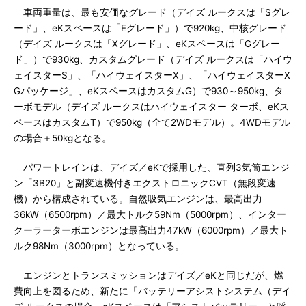
車両重量は、最も安価なグレード（デイズ ルークスは「Sグレ
ード」、eKスペースは「Eグレード」）で920kg、中核グレード
（デイズ ルークスは「Xグレード」、eKスペースは「Gグレー
ド」）で930kg、カスタムグレード（デイズ ルークスは「ハイウ
ェイスターS」、「ハイウェイスターX」、「ハイウェイスターX
Gパッケージ」、eKスペースはカスタムG）で930～950kg、タ
ーボモデル（デイズ ルークスはハイウェイスター ターボ、eKス
ペースはカスタムT）で950kg（全て2WDモデル）。4WDモデル
の場合＋50kgとなる。
パワートレインは、デイズ／eKで採用した、直列3気筒エンジ
ン「3B20」と副変速機付きエクストロニックCVT（無段変速
機）から構成されている。自然吸気エンジンは、最高出力
36kW（6500rpm）／最大トルク59Nm（5000rpm）、インター
クーラーターボエンジンは最高出力47kW（6000rpm）／最大ト
ルク98Nm（3000rpm）となっている。
エンジンとトランスミッションはデイズ／eKと同じだが、燃
費向上を図るため、新たに「バッテリーアシストシステム（デイ