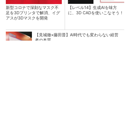
新型コロナで深刻なマスク不
【レベル14】生成AIを味方
足を3Dプリンタで解消、イグ
に、3D CADを使いこなそう！
アスが3Dマスクを開発
【見城徹×藤田晋】AI時代でも変わらない経営
者の本質
PR(FINCHI on GOETHE)
令和8年熊本地震による工場への影響まとめ
狭小な駐車場に、シャープがポールカメラ式製
品発表 市場シェア10％目指す