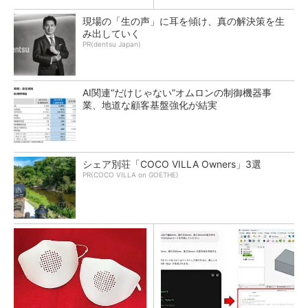
現場の「生の声」に耳を傾け、真の解決策を生
み出していく
PR(dentsu Japan)
AI関連“だけじゃない”オムロンの制御機器事
業、地道な顧客基盤強化が結実
シェア別荘「COCO VILLA Owners」3選
PR(COCO VILLA on GOETHE)