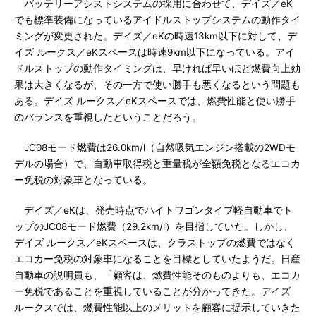
バッテリーアシストシステムの採用に合わせて、デイズ／eK
でも標準装備になっているアイドルストップシステムの動作タイ
ミングが変更された。デイズ／eKの時速13km以下に対して、デ
イズ ルークス／eKスペースは時速9km以下になっている。アイ
ドルストップの動作タイミングは、早ければ早いほど燃費向上効
果は大きくなるが、その一方で使い勝手も悪くなるという問題も
ある。デイズ ルークス／eKスペースでは、燃費性能と使い勝手
のバランスを重視したということだろう。
JC08モード燃費は26.0km/l（自然吸気エンジン搭載の2WDモ
デルの場合）で、自動車取得税と重量税が全額免税となるエコカ
ー免税の対象車となっている。
デイズ／eKは、発売時点でハイトワゴンタイプ軽自動車でト
ップのJC08モード燃費（29.2km/l）を目指していた。しかし、
デイズ ルークス／eKスペースは、クラストップの燃費ではなく
エコカー免税の対象車になることを目標としていたようだ。日産
自動車の説明員も、「顧客は、燃費性能そのものよりも、エコカ
ー免税であることを重視していることが分かってきた。デイズ
ルークスでは、燃費性能以上のメリットを顧客に提示していきた