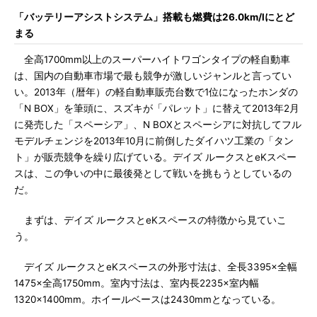
「バッテリーアシストシステム」搭載も燃費は26.0km/lにとど
まる
全高1700mm以上のスーパーハイトワゴンタイプの軽自動車
は、国内の自動車市場で最も競争が激しいジャンルと言ってい
い。2013年（暦年）の軽自動車販売台数で1位になったホンダの
「N BOX」を筆頭に、スズキが「パレット」に替えて2013年2月
に発売した「スペーシア」、N BOXとスペーシアに対抗してフル
モデルチェンジを2013年10月に前倒したダイハツ工業の「タン
ト」が販売競争を繰り広げている。デイズ ルークスとeKスペー
スは、この争いの中に最後発として戦いを挑もうとしているの
だ。
まずは、デイズ ルークスとeKスペースの特徴から見ていこ
う。
デイズ ルークスとeKスペースの外形寸法は、全長3395×全幅
1475×全高1750mm。室内寸法は、室内長2235×室内幅
1320×1400mm。ホイールベースは2430mmとなっている。