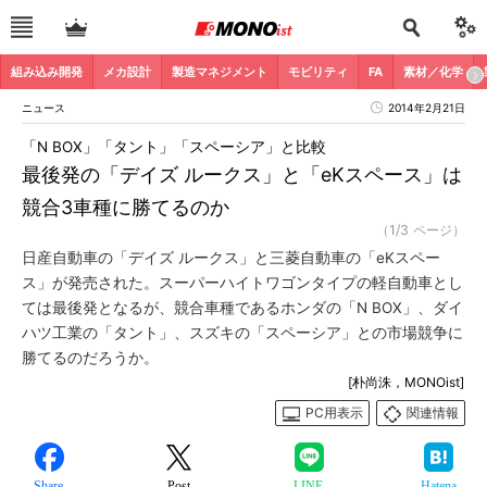
組み込み開発
メカ設計
製造マネジメント
モビリティ
FA
素材／化学
ニュース
2014年2月21日
「N BOX」「タント」「スペーシア」と比較
最後発の「デイズ ルークス」と「eKスペース」は
競合3車種に勝てるのか
（1/3 ページ）
日産自動車の「デイズ ルークス」と三菱自動車の「eKスペー
ス」が発売された。スーパーハイトワゴンタイプの軽自動車とし
ては最後発となるが、競合車種であるホンダの「N BOX」、ダイ
ハツ工業の「タント」、スズキの「スペーシア」との市場競争に
勝てるのだろうか。
[朴尚洙，MONOist]
PC用表示
関連情報
Share
Post
LINE
Hatena