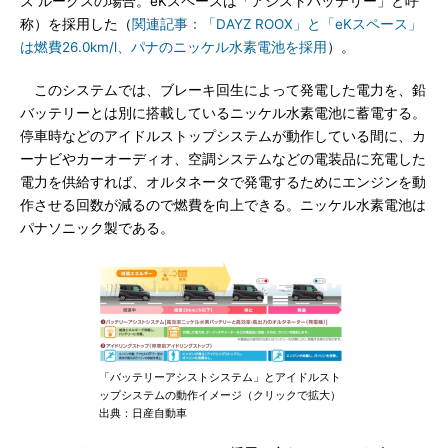
ズ ルークスの場合。eKスペースは「アシストバッテリー」と呼
称）を採用した（
関連記事：「DAYZ ROOX」と「eKスペース」
は燃費26.0km/l、パナのニッケル水素電池を採用
）。
このシステムでは、ブレーキ回生によって発電した電力を、鉛
バッテリーとは別に搭載しているニッケル水素電池に蓄電する。
停車時などのアイドルストップシステムが動作している間に、カ
ーナビやカーオーディオ、空調システムなどの電装品に充電した
電力を供給すれば、オルタネータで発電するためにエンジンを動
作させる回数が減るので燃費を向上できる。ニッケル水素電池は
パナソニック製である。
「バッテリーアシストシステム」とアイドルスト
ップシステムの動作イメージ（クリックで拡大）
出典：日産自動車