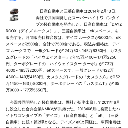
日産自動車と三菱自動車は2014年2月13日、
両社で共同開発したスーパーハイトワゴンタイ
プの軽自動車を発売した。日産自動車は「DAYZ
ROOX（デイズ ルークス）」、三菱自動車は「eKスペース」を
販売する。月間販売目標台数は、デイズ ルークスが5000台、eK
スペースが2500台、合計で7500台である。税込み価格は、デイ
ズ ルークスで、一般グレードが124万50～145万6350円、カスタ
ムグレードの「ハイウェイスター」が145万7400～171万2250
円、ターボグレードの「ハイウェイスター ターボ」が173万
4600～185万2200円。eKスペースで、一般グレードが122万
4300～149万4150円、カスタムグレードの「カスタムG」が152
万1450～163万8000円、ターボグレードの「カスタムT」が165
万9000～177万5550円。
今回共同開発した軽自動車は、両社が折半出資して2011年6月
に設立した合弁企業NMKVが手掛けた。2013年6月に発売したハ
イトワゴンタイプの「デイズ」（日産自動車）と「eK」（三菱
自動車）に続く第2弾となる。デイズ／eKと同様に、車両名称は