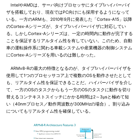
IntelやAMDは、サーバ向けプロセッサにタイプ1ハイパーバイ
ザを搭載しており、現在ではPC向けにも採用するようになって
いる。一方のARMも、2010年9月に発表した「Cortex-A15」以降
のCortex-Aシリーズが、タイプ1ハイパーバイザに対応してい
る。しかしCortex-Aシリーズは、一定の時間内に動作が完了する
ことを保証するリアルタイム性を有していない。このため、自動
車の運転操作系に関わる車載システムや産業機器の制御システム
にCortex-Aシリーズを用いるのは難しかった。
ARMv8-Rの最大の特徴となるのが、タイプ1ハイパーバイザを
使用して1つのプロセッサコア上で複数のOSを動作させたとして
も、リアルタイム性を保証できることだ。ハイパーバイザを介し
て、一方のOSのタスクからもう一方のOSのタスクに動作を切り
替えるコンテキストスイッチにかかる時間は2～3μsと極めて短
い（40nmプロセス／動作周波数が300MHzの場合）。割り込み
についてもリアルタイム性を確保している。