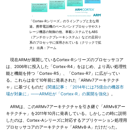
「Cortex-Rシリーズ」のラインアップと主な用
途。携帯電話機のベースバンドプロセッサやスト
レージ機器の制御の他、車載システムでもABS
（アンチロックブレーキシステム）などの足回り
系のプロセッサに採用されている（クリックで拡
大） 出典：アーム
現在ARMが展開しているCortex-Rシリーズのプロセッサコア
は、2006年に投入した「Cortex-R4」をはじめ、より高い処理性
能と機能を持つ「Cortex-R5」、「Cortex-R7」に広がってい
る。これらは全て10年前に発表された「ARMv7アーキテクチ
ャ」に基づくものだ（
関連記事：「2014年には75億台の機器市
場が対象に」――ARM社が「Cortex-R」の展開を強化
）。
ARMは、このARMv7アーキテクチャを引き継ぐ「ARMv8アー
キテクチャ」を2011年10月に発表している。しかしこの時に説明
したのは、Cortex-Aシリーズに対応するアプリケーション処理用
プロセッサコアのアーキテクチャ「ARMv8-A」だけだった。