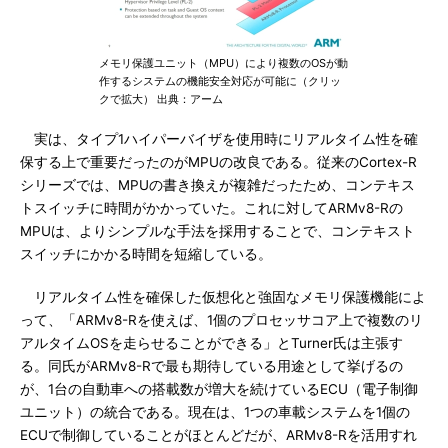
メモリ保護ユニット（MPU）により複数のOSが動
作するシステムの機能安全対応が可能に（クリッ
クで拡大） 出典：アーム
実は、タイプ1ハイパーバイザを使用時にリアルタイム性を確
保する上で重要だったのがMPUの改良である。従来のCortex-R
シリーズでは、MPUの書き換えが複雑だったため、コンテキス
トスイッチに時間がかかっていた。これに対してARMv8-Rの
MPUは、よりシンプルな手法を採用することで、コンテキスト
スイッチにかかる時間を短縮している。
リアルタイム性を確保した仮想化と強固なメモリ保護機能によ
って、「ARMv8-Rを使えば、1個のプロセッサコア上で複数のリ
アルタイムOSを走らせることができる」とTurner氏は主張す
る。同氏がARMv8-Rで最も期待している用途として挙げるの
が、1台の自動車への搭載数が増大を続けているECU（電子制御
ユニット）の統合である。現在は、1つの車載システムを1個の
ECUで制御していることがほとんどだが、ARMv8-Rを活用すれ