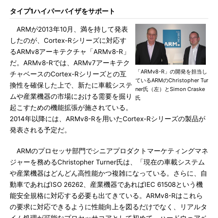
タイプ1ハイパーバイザをサポート
ARMが2013年10月、満を持して発表
したのが、Cortex-Rシリーズに対応す
るARMv8アーキテクチャ「ARMv8-R」
だ。ARMv8-Rでは、ARMv7アーキテク
「ARMv8-R」の開発を担当し
チャベースのCortex-Rシリーズとの互
ているARMのChristopher Tur
換性を確保した上で、新たに車載システ
ner氏（左）とSimon Craske
ムや産業機器の市場における需要を掘り
氏
起こすための機能拡張が施されている。
2014年以降には、ARMv8-Rを用いたCortex-Rシリーズの製品が
発表される予定だ。
ARMのプロセッサ部門でシニアプロダクトマーケティングマネ
ジャーを務めるChristopher Turner氏は、「現在の車載システム
や産業機器はどんどん高性能かつ複雑になっている。さらに、自
動車であればISO 26262、産業機器であればIEC 61508という機
能安全規格に対応する必要も出てきている。ARMv8-Rはこれら
の要求に対応できるように性能向上を図るだけでなく、リアルタ