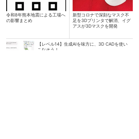
令和8年熊本地震による工場へ
新型コロナで深刻なマスク不
の影響まとめ
足を3Dプリンタで解消、イグ
アスが3Dマスクを開発
【レベル14】生成AIを味方に、3D CADを使い
こなそう！
【見城徹×藤田晋】AI時代でも変わらない経営
者の本質
PR(FINCHI on GOETHE)
狭小な駐車場に、シャープがポールカメラ式製
品発表 市場シェア10％目指す