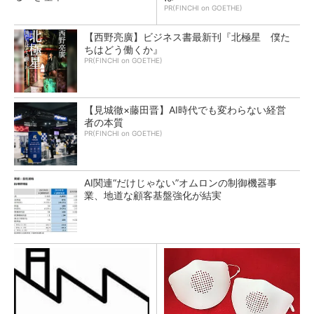
PR(FINCHI on GOETHE)
【西野亮廣】ビジネス書最新刊『北極星 僕た
ちはどう働くか』
PR(FINCHI on GOETHE)
【見城徹×藤田晋】AI時代でも変わらない経営
者の本質
PR(FINCHI on GOETHE)
AI関連“だけじゃない”オムロンの制御機器事
業、地道な顧客基盤強化が結実