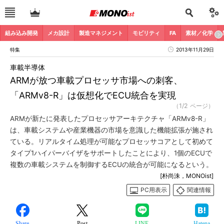
組み込み開発
メカ設計
製造マネジメント
モビリティ
FA
素材／化学
特集
2013年11月29日
車載半導体
ARMが放つ車載プロセッサ市場への刺客、
「ARMv8-R」は仮想化でECU統合を実現
（1/2 ページ）
ARMが新たに発表したプロセッサアーキテクチャ「ARMv8-R」
は、車載システムや産業機器の市場を意識した機能拡張が施され
ている。リアルタイム処理が可能なプロセッサコアとして初めて
タイプ1ハイパーバイザをサポートしたことにより、1個のECUで
複数の車載システムを制御するECUの統合が可能になるという。
[朴尚洙，MONOist]
PC用表示
関連情報
Share
Post
LINE
Hatena