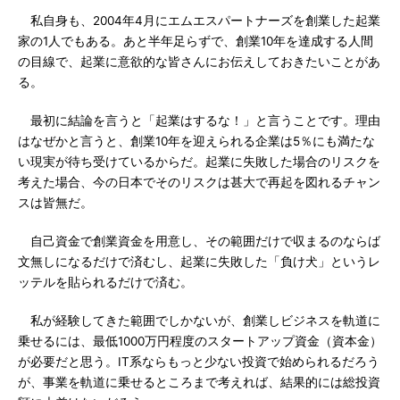
私自身も、2004年4月にエムエスパートナーズを創業した起業
家の1人でもある。あと半年足らずで、創業10年を達成する人間
の目線で、起業に意欲的な皆さんにお伝えしておきたいことがあ
る。
最初に結論を言うと「起業はするな！」と言うことです。理由
はなぜかと言うと、創業10年を迎えられる企業は5％にも満たな
い現実が待ち受けているからだ。起業に失敗した場合のリスクを
考えた場合、今の日本でそのリスクは甚大で再起を図れるチャン
スは皆無だ。
自己資金で創業資金を用意し、その範囲だけで収まるのならば
文無しになるだけで済むし、起業に失敗した「負け犬」というレ
ッテルを貼られるだけで済む。
私が経験してきた範囲でしかないが、創業しビジネスを軌道に
乗せるには、最低1000万円程度のスタートアップ資金（資本金）
が必要だと思う。IT系ならもっと少ない投資で始められるだろう
が、事業を軌道に乗せるところまで考えれば、結果的には総投資