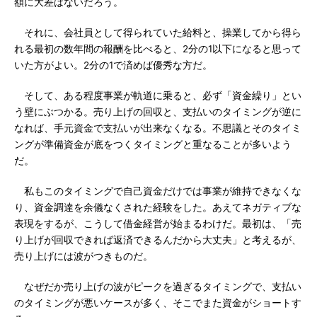
額に大差はないだろう。
それに、会社員として得られていた給料と、操業してから得ら
れる最初の数年間の報酬を比べると、2分の1以下になると思って
いた方がよい。2分の1で済めば優秀な方だ。
そして、ある程度事業が軌道に乗ると、必ず「資金繰り」とい
う壁にぶつかる。売り上げの回収と、支払いのタイミングが逆に
なれば、手元資金で支払いが出来なくなる。不思議とそのタイミ
ングが準備資金が底をつくタイミングと重なることが多いよう
だ。
私もこのタイミングで自己資金だけでは事業が維持できなくな
り、資金調達を余儀なくされた経験をした。あえてネガティブな
表現をするが、こうして借金経営が始まるわけだ。最初は、「売
り上げが回収できれば返済できるんだから大丈夫」と考えるが、
売り上げには波がつきものだ。
なぜだか売り上げの波がピークを過ぎるタイミングで、支払い
のタイミングが悪いケースが多く、そこでまた資金がショートす