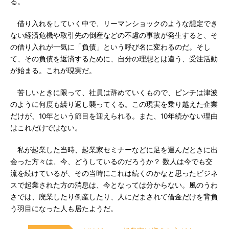
る。
借り入れをしていく中で、リーマンショックのような想定でき
ない経済危機や取引先の倒産などの不慮の事故が発生すると、そ
の借り入れが一気に「負債」という呼び名に変わるのだ。そし
て、その負債を返済するために、自分の理想とは違う、受注活動
が始まる。これが現実だ。
苦しいときに限って、社員は辞めていくもので、ピンチは津波
のように何度も繰り返し襲ってくる。この現実を乗り越えた企業
だけが、10年という節目を迎えられる。また、10年続かない理由
はこれだけではない。
私が起業した当時、起業家セミナーなどに足を運んだときに出
会った方々は、今、どうしているのだろうか？ 数人は今でも交
流を続けているが、その当時にこれは続くのかなと思ったビジネ
スで起業された方の消息は、今となっては分からない。風のうわ
さでは、廃業したり倒産したり、人にだまされて借金だけを背負
う羽目になった人も居たようだ。