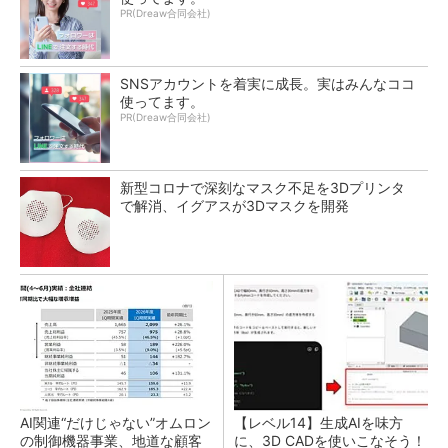
PR(Dreaw合同会社)
SNSアカウントを着実に成長。実はみんなココ
使ってます。
PR(Dreaw合同会社)
新型コロナで深刻なマスク不足を3Dプリンタ
で解消、イグアスが3Dマスクを開発
AI関連“だけじゃない”オムロン
【レベル14】生成AIを味方
の制御機器事業、地道な顧客
に、3D CADを使いこなそう！