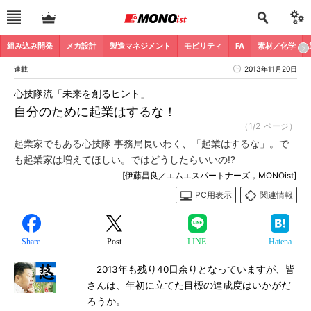
組み込み開発
メカ設計
製造マネジメント
モビリティ
FA
素材／化学
連載
2013年11月20日
心技隊流「未来を創るヒント」
自分のために起業はするな！
（1/2 ページ）
起業家でもある心技隊 事務局長いわく、「起業はするな」。で
も起業家は増えてほしい。ではどうしたらいいの!?
[伊藤昌良／エムエスパートナーズ，MONOist]
PC用表示
関連情報
Share
Post
LINE
Hatena
2013年も残り40日余りとなっていますが、皆
さんは、年初に立てた目標の達成度はいかがだ
ろうか。