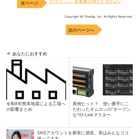
だけど……、起業家は増えた方がよい
Copyright © ITmedia, Inc. All Rights Reserved.
次のページへ
あなたにおすすめ
令和8年熊本地震による工場へ
異例ヒット？ 使い勝手にこ
の影響まとめ
だわったオムロンの“オープン
な”IO-Linkマスター
SNSアカウントを着実に成長。実はみんなココ
使ってます。