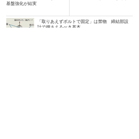
基盤強化が結実
「取りあえずボルトで固定」は禁物 締結部設
計で押さえるべき基本
狭小な駐車場に、シャープがポールカメラ式製
品発表 市場シェア10％目指す
ルネサスが高崎工場を閉鎖へ、かつてはSiCデ
バイス生産の計画も