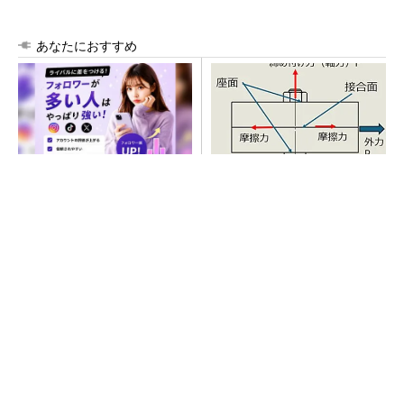
あなたにおすすめ
SNSアカウントを着実に成
「取りあえずボルトで固定」
長。実はみんなココ使ってま
は禁物 締結部設計で押さえ
す。
るべき基本
PR(Dreaw合同会社)
AI関連“だけじゃない”オムロンの制御機器事
業、地道な顧客基盤強化が結実
SNSアカウントを着実に成長。実はみんなココ
使ってます。
PR(Dreaw合同会社)