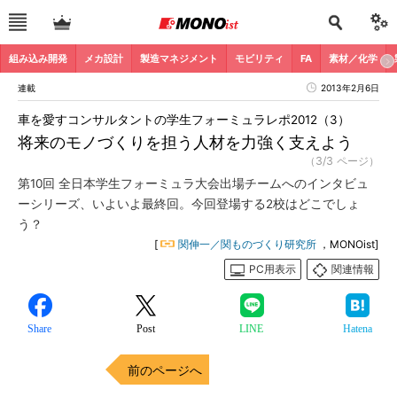
組み込み開発
メカ設計
製造マネジメント
モビリティ
FA
素材／化学
連載
2013年2月6日
車を愛すコンサルタントの学生フォーミュラレポ2012（3）
将来のモノづくりを担う人材を力強く支えよう
（3/3 ページ）
第10回 全日本学生フォーミュラ大会出場チームへのインタビュ
ーシリーズ、いよいよ最終回。今回登場する2校はどこでしょ
う？
[
関伸一／関ものづくり研究所
，MONOist]
PC用表示
関連情報
Share
Post
LINE
Hatena
前のページへ