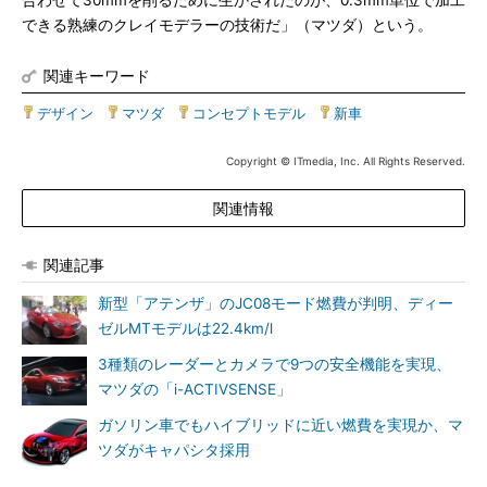
合わせて30mmを削るために生かされたのが、0.3mm単位で加工
できる熟練のクレイモデラーの技術だ」（マツダ）という。
関連キーワード
デザイン
|
マツダ
|
コンセプトモデル
|
新車
Copyright © ITmedia, Inc. All Rights Reserved.
関連情報
関連記事
新型「アテンザ」のJC08モード燃費が判明、ディー
ゼルMTモデルは22.4km/l
3種類のレーダーとカメラで9つの安全機能を実現、
マツダの「i-ACTIVSENSE」
ガソリン車でもハイブリッドに近い燃費を実現か、マ
ツダがキャパシタ採用