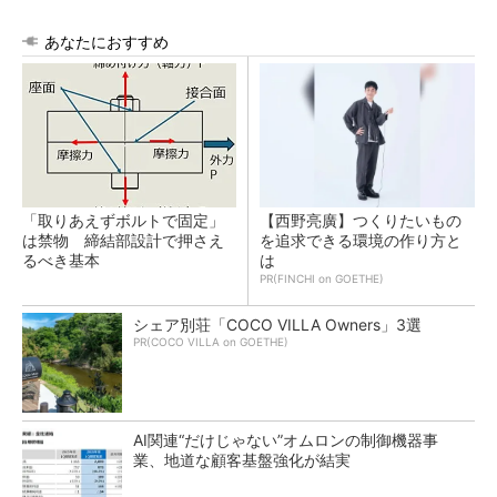
あなたにおすすめ
「取りあえずボルトで固定」
【西野亮廣】つくりたいもの
は禁物 締結部設計で押さえ
を追求できる環境の作り方と
るべき基本
は
PR(FINCHI on GOETHE)
シェア別荘「COCO VILLA Owners」3選
PR(COCO VILLA on GOETHE)
AI関連“だけじゃない”オムロンの制御機器事
業、地道な顧客基盤強化が結実