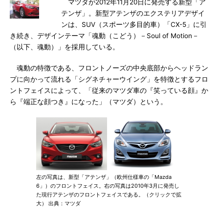
マツダが2012年11月20日に発売する新型「ア
テンザ」。新型アテンザのエクステリアデザイ
ンは、SUV（スポーツ多目的車）「CX-5」に引
き続き、デザインテーマ「魂動（こどう）－Soul of Motion－
（以下、魂動）」を採用している。
魂動の特徴である、フロントノーズの中央底部からヘッドラン
プに向かって流れる「シグネチャーウイング」を特徴とするフロ
ントフェイスによって、「従来のマツダ車の『笑っている顔』か
ら『端正な顔つき』になった」（マツダ）という。
左の写真は、新型「アテンザ」（欧州仕様車の「Mazda
6」）のフロントフェイス。右の写真は2010年3月に発売し
た現行アテンザのフロントフェイスである。（クリックで拡
大） 出典：マツダ