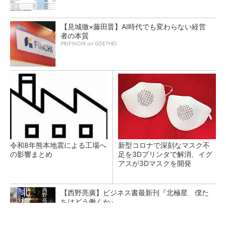
【見城徹×藤田晋】AI時代でも変わらない経営
者の本質
PR(FINCHI on GOETHE)
令和8年熊本地震による工場へ
新型コロナで深刻なマスク不
の影響まとめ
足を3Dプリンタで解消、イグ
アスが3Dマスクを開発
【西野亮廣】ビジネス書最新刊『北極星 僕た
ちはどう働くか』
PR(FINCHI on GOETHE)