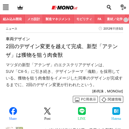
組み込み開発
メカ設計
製造マネジメント
モビリティ
FA
素材／化学
ニュース
2012年11月5日
車両デザイン
2回のデザイン変更を越えて完成、新型「アテン
ザ」は獲物を狙う肉食獣
マツダの新型「アテンザ」のエクステリアデザインは、
SUV「CX-5」に引き続き、デザインテーマ「魂動」を採用して
いる。獲物を狙う肉食獣をイメージした同車のデザインが完成す
るまでに、2回のデザイン変更が行われたという。
[朴尚洙，MONOist]
PC用表示
関連情報
Share
Post
LINE
Hatena