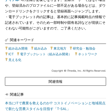
や、登録済みのプロファイルに一部不足がある場合などは、ダウ
ンロードリンクをクリックすると登録画面へジャンプします。
・電子ブックレット内の記事は、基本的に記事掲載時点の情報で
記述されています。そのため一部時制や固有名詞などが現状にそ
ぐわない可能性がございますので、ご了承ください。
関連キーワード
組み込み開発
|
組み込み
|
東北地方
|
研究会・勉強会
|
ICT
|
電子ブックレット（組み込み開発）
|
ネットワーク
|
見える化
Copyright © ITmedia, Inc. All Rights Reserved.
関連情報
関連記事
本当にITで農業を救えるのか!? コストイノベーションと地域視点
で新たな営農スタイルを目指す「T-SAL」