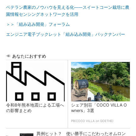
ベテラン農家のノウハウを見える化――スイートコーン栽培に農
園情報センシングネットワークを活用
＞＞「組み込み開発」フォーラム
エンジニア電子ブックレット「組み込み開発」バックナンバー
あなたにおすすめ
令和8年熊本地震による工場へ
シェア別荘「COCO VILLA O
の影響まとめ
wners」3選
PR(COCO VILLA on GOETHE)
異例ヒット？ 使い勝手にこだわったオムロン