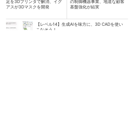
足を3Dプリンタで解消、イグ
の制御機器事業、地道な顧客
アスが3Dマスクを開発
基盤強化が結実
【レベル14】生成AIを味方に、3D CADを使い
こなそう！
チームが本音で意見を交わし合い、多様な人財
が挑戦できる組織へ
PR(dentsu Japan)
「取りあえずボルトで固定」は禁物 締結部設
計で押さえるべき基本