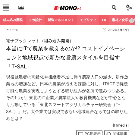
組み込み開発
メカ設計
製造マネジメント
モビリティ
FA
素材／化学
ニュース
2012年7月27日
電子ブックレット（組み込み開発）
本当にITで農業を救えるのか!? コストイノベーシ
ョンと地域視点で新たな営農スタイルを目指す
「T-SAL」
現役就農者の高齢化や後継者不足に伴う農家人口の減少、耕作放
棄地の増加など、日本の農業が抱える課題に対し、IT/ICTで持続
可能な農業を実現しようとする取り組みが各所で進みつつある。
その1つが、東北のIT企業／農業法人や教育機関などが中心とな
り活動している「東北スマートアグリカルチャー研究会（T-
SAL）」だ。大企業では実現できない地域連合ならではの取り組
みとは？
[ITmedia]
PC用表示
関連情報