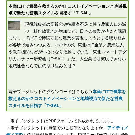
本当にITで農業を救えるのか!? コストイノベーションと地域視
点で新たな営農スタイルを目指す「T-SAL」
現役就農者の高齢化や後継者不足に伴う農家人口の減
少、耕作放棄地の増加など、日本の農業が抱える課題
に対し、IT/ICTで持続可能な農業を実現しようとする取り組み
が各所で進みつつある。その1つが、東北のIT企業／農業法人
や教育機関などが中心となり活動している「東北スマートアグ
リカルチャー研究会（T-SAL）」だ。大企業では実現できない
地域連合ならではの取り組みとは？
電子ブックレットのダウンロードはこちら→
本当にITで農業を
救えるのか!? コストイノベーションと地域視点で新たな営農
スタイルを目指す「T-SAL」
・電子ブックレットはPDFファイルで作成されています。
・電子ブックレットは無償でのご提供となりますが、
アイティメ
ディアID
への登録が必要となります。登録ユーザーではない場合