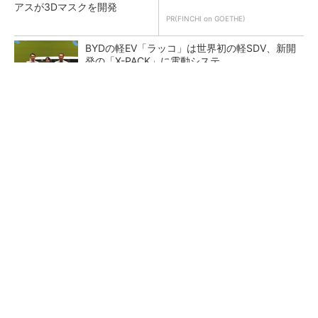
アスが3Dマスクを開発
PR(FINCHI on GOETHE)
BYDの軽EV「ラッコ」は世界初の軽SDV、新開
発の「X-PACK」に電動システ...
ペロブスカイト太陽電池の量産に有効なイン
ク、従来比で1.5倍の性能向上
【レベル14】生成AIを味方に、3D CADを使い
こなそう！