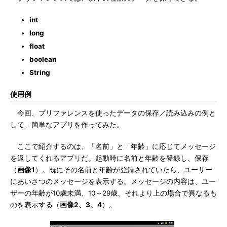
int
long
float
boolean
String
使用例
今回、プリファレンスを使ったデータの保存／読み込みの例と
して、簡単なアプリを作ってみた。
ここで紹介するのは、「名前」と「年齢」に応じてメッセージ
を返してくれるアプリだ。起動時に名前と年齢を登録し、保存
（
画像1
）。既にその名前と年齢が登録されていたら、ユーザー
にあいさつのメッセージを表示する。メッセージの内容は、ユー
ザーの年齢が10歳未満、10～29歳、それより上の場合で異なるも
のを表示する（
画像2、3、4
）。