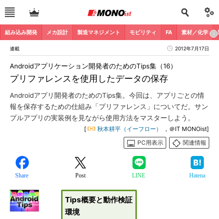
組み込み開発
メカ設計
製造マネジメント
モビリティ
FA
素材／化学
連載
2012年7月17日
Androidアプリケーション開発者のためのTips集（16）
プリファレンスを使用したデータの保存
Androidアプリ開発者のためのTips集。今回は、アプリごとの情
報を保存するための仕組み「プリファレンス」についてだ。サン
プルアプリの実装例を見ながら使用方法をマスターしよう。
[
秋本耕平（イーフロー）
，＠IT MONOist]
PC用表示
関連情報
Share
Post
LINE
Hatena
Tips概要と動作検証
環境