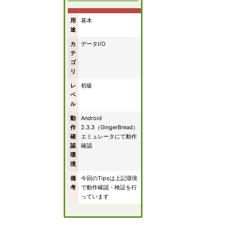
用
基本
途
カ
データI/O
テ
ゴ
リ
レ
初級
ベ
ル
動
Android
作
2.3.3（GingerBread）
確
エミュレータにて動作
認
確認
環
境
備
今回のTipsは上記環境
考
で動作確認・検証を行
っています