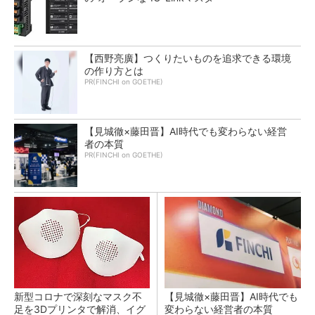
【西野亮廣】つくりたいものを追求できる環境
の作り方とは
PR(FINCHI on GOETHE)
【見城徹×藤田晋】AI時代でも変わらない経営
者の本質
PR(FINCHI on GOETHE)
新型コロナで深刻なマスク不
【見城徹×藤田晋】AI時代でも
足を3Dプリンタで解消、イグ
変わらない経営者の本質