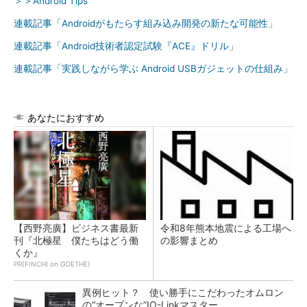
＞＞Android Tips
連載記事「Androidがもたらす組み込み開発の新たな可能性」
連載記事「Android技術者認定試験『ACE』ドリル」
連載記事「実践しながら学ぶ Android USBガジェットの仕組み」
あなたにおすすめ
【西野亮廣】ビジネス書最新
令和8年熊本地震による工場へ
刊『北極星 僕たちはどう働
の影響まとめ
くか』
PR(FINCHI on GOETHE)
異例ヒット？ 使い勝手にこだわったオムロン
の“オープンな”IO-Linkマスター