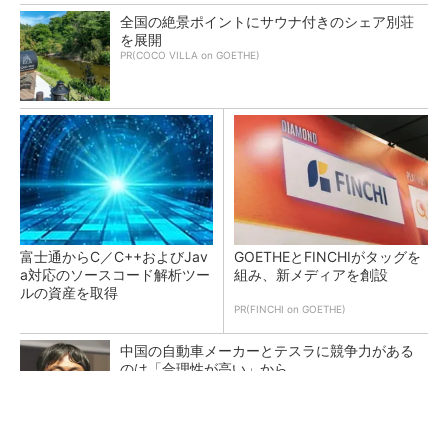
全国の絶景ポイントにサウナ付きのシェア別荘
を展開
PR(COCO VILLA on GOETHE)
富士通からC／C++およびJav
GOETHEとFINCHIがタッグを
a対応のソースコード解析ツー
組み、新メディアを創設
ルの資産を取得
PR(FINCHI on GOETHE)
中国の自動車メーカーとテスラに競争力がある
のは「合理性が高い」から