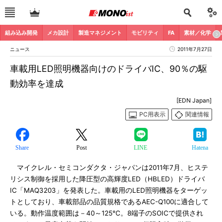
組み込み開発
メカ設計
製造マネジメント
モビリティ
FA
素材／化学
ニュース
2011年7月27日
車載用LED照明機器向けのドライバIC、90％の駆
動効率を達成
[EDN Japan]
PC用表示
関連情報
Share
Post
LINE
Hatena
マイクレル・セミコンダクタ・ジャパンは2011年7月、ヒステ
リシス制御を採用した降圧型の高輝度LED（HBLED）ドライバ
IC「MAQ3203」を発表した。車載用のLED照明機器をターゲッ
トとしており、車載部品の品質規格であるAEC-Q100に適合して
いる。動作温度範囲は－40～125℃。8端子のSOICで提供され