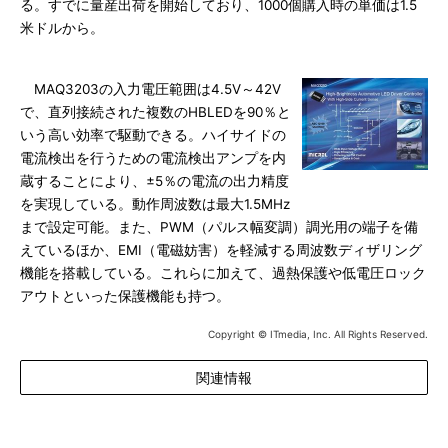
る。すでに量産出荷を開始しており、1000個購入時の単価は1.5
米ドルから。
MAQ3203の入力電圧範囲は4.5V～42V
で、直列接続された複数のHBLEDを90％と
いう高い効率で駆動できる。ハイサイドの
電流検出を行うための電流検出アンプを内
蔵することにより、±5％の電流の出力精度
を実現している。動作周波数は最大1.5MHz
まで設定可能。また、PWM（パルス幅変調）調光用の端子を備
えているほか、EMI（電磁妨害）を軽減する周波数ディザリング
機能を搭載している。これらに加えて、過熱保護や低電圧ロック
アウトといった保護機能も持つ。
Copyright © ITmedia, Inc. All Rights Reserved.
関連情報