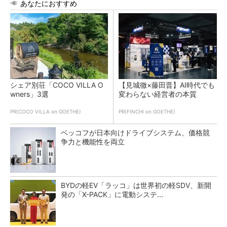
あなたにおすすめ
シェア別荘「COCO VILLA O
【見城徹×藤田晋】AI時代でも
wners」3選
変わらない経営者の本質
PR(COCO VILLA on GOETHE)
PR(FINCHI on GOETHE)
ベッコフが日本向けドライブシステム、価格競
争力と機能性を両立
BYDの軽EV「ラッコ」は世界初の軽SDV、新開
発の「X-PACK」に電動システ...