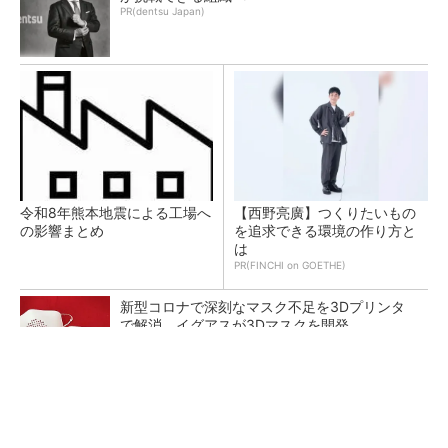
PR(dentsu Japan)
令和8年熊本地震による工場へ
【西野亮廣】つくりたいもの
の影響まとめ
を追求できる環境の作り方と
は
PR(FINCHI on GOETHE)
新型コロナで深刻なマスク不足を3Dプリンタ
で解消、イグアスが3Dマスクを開発
【レベル14】生成AIを味方に、3D CADを使い
こなそう！