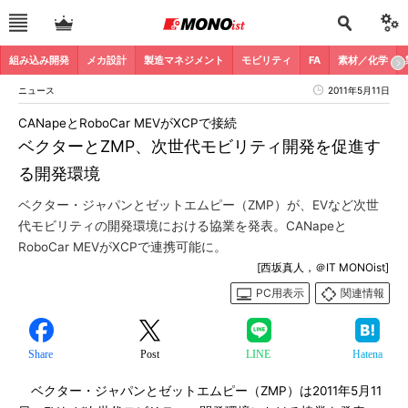
組み込み開発
メカ設計
製造マネジメント
モビリティ
FA
素材／化学
ニュース
2011年5月11日
CANapeとRoboCar MEVがXCPで接続
ベクターとZMP、次世代モビリティ開発を促進す
る開発環境
ベクター・ジャパンとゼットエムピー（ZMP）が、EVなど次世
代モビリティの開発環境における協業を発表。CANapeと
RoboCar MEVがXCPで連携可能に。
[西坂真人，＠IT MONOist]
PC用表示
関連情報
Share
Post
LINE
Hatena
ベクター・ジャパンとゼットエムピー（ZMP）は2011年5月11