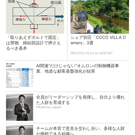
「取りあえずボルトで固定」
シェア別荘「COCO VILLA O
は禁物 締結部設計で押さえ
wners」3選
るべき基本
PR(COCO VILLA on GOETHE)
AI関連“だけじゃない”オムロンの制御機器事
業、地道な顧客基盤強化が結実
全員がリーダーシップを発揮し、自分より優れ
た人財を育成する
PR(dentsu Japan)
チームが本音で意見を交わし合い、多様な人財
が挑戦できる組織へ