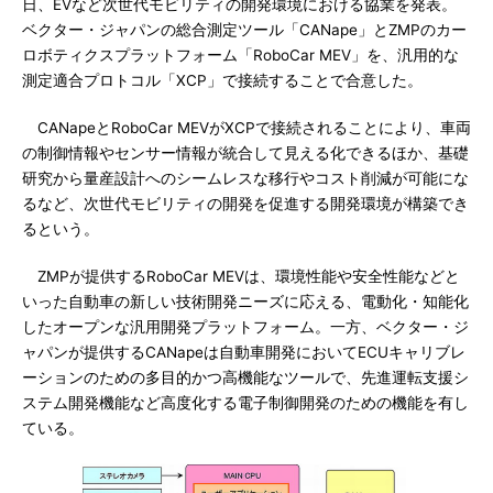
日、EVなど次世代モビリティの開発環境における協業を発表。
ベクター・ジャパンの総合測定ツール「CANape」とZMPのカー
ロボティクスプラットフォーム「RoboCar MEV」を、汎用的な
測定適合プロトコル「XCP」で接続することで合意した。
CANapeとRoboCar MEVがXCPで接続されることにより、車両
の制御情報やセンサー情報が統合して見える化できるほか、基礎
研究から量産設計へのシームレスな移行やコスト削減が可能にな
るなど、次世代モビリティの開発を促進する開発環境が構築でき
るという。
ZMPが提供するRoboCar MEVは、環境性能や安全性能などと
いった自動車の新しい技術開発ニーズに応える、電動化・知能化
したオープンな汎用開発プラットフォーム。一方、ベクター・ジ
ャパンが提供するCANapeは自動車開発においてECUキャリブレ
ーションのための多目的かつ高機能なツールで、先進運転支援シ
ステム開発機能など高度化する電子制御開発のための機能を有し
ている。