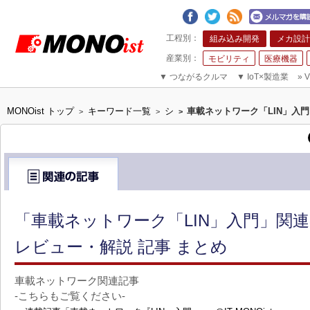
組み込み開発
メカ設計
モビリティ
医療機器
▼
つながるクルマ
▼
IoT×製造業
»
V
MONOist トップ
キーワード一覧
シ
車載ネットワーク「LIN」入門
>
>
>
「車載ネットワーク「LIN」入門」関連
レビュー・解説 記事 まとめ
車載ネットワーク関連記事
-こちらもご覧ください-