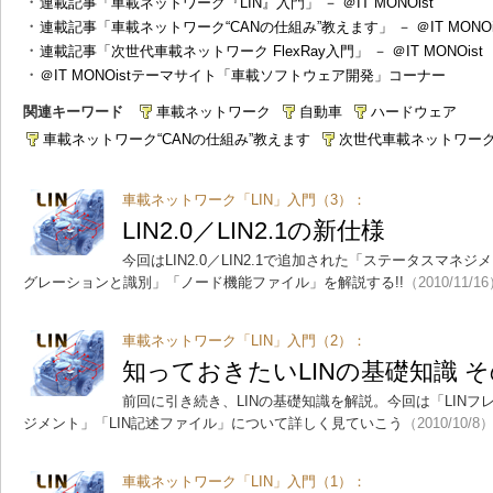
・
連載記事「車載ネットワーク『LIN』入門」 － ＠IT MONOist
・
連載記事「車載ネットワーク“CANの仕組み”教えます」 － ＠IT MONOi
・
連載記事「次世代車載ネットワーク FlexRay入門」 － ＠IT MONOist
・
＠IT MONOistテーマサイト「車載ソフトウェア開発」コーナー
関連キーワード
車載ネットワーク
自動車
ハードウェア
車載ネットワーク“CANの仕組み”教えます
次世代車載ネットワーク F
車載ネットワーク「LIN」入門（3）：
LIN2.0／LIN2.1の新仕様
今回はLIN2.0／LIN2.1で追加された「ステータスマ
グレーションと識別」「ノード機能ファイル」を解説する!!
（2010/11/1
車載ネットワーク「LIN」入門（2）：
知っておきたいLINの基礎知識 そ
前回に引き続き、LINの基礎知識を解説。今回は「LIN
ジメント」「LIN記述ファイル」について詳しく見ていこう
（2010/10/8
車載ネットワーク「LIN」入門（1）：