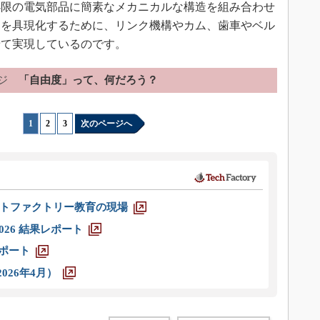
限の電気部品に簡素なメカニカルな構造を組み合わせ
造を具現化するために、リンク機構やカム、歯車やベル
せて実現しているのです。
ジ
「自由度」って、何だろう？
1
|
2
|
3
次のページへ
トファクトリー教育の現場
026 結果レポート
レポート
026年4月）