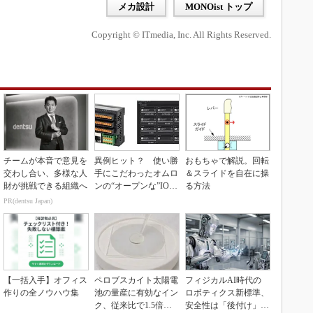
メカ設計
MONOist トップ
Copyright © ITmedia, Inc. All Rights Reserved.
チームが本音で意見を
異例ヒット？ 使い勝
おもちゃで解説。回転
交わし合い、多様な人
手にこだわったオムロ
＆スライドを自在に操
財が挑戦できる組織へ
ンの“オープンな”IO-L
る方法
inkマスター
PR(dentsu Japan)
【一括入手】オフィス
ペロブスカイト太陽電
フィジカルAI時代の
作りの全ノウハウ集
池の量産に有効なイン
ロボティクス新標準、
ク、従来比で1.5倍の
安全性は「後付け」で