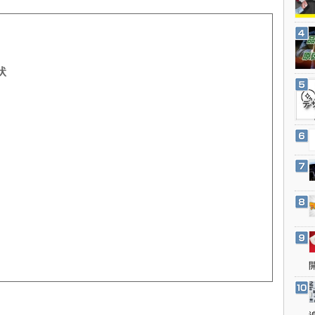
3Dプリンタ
産業オープンネット展
デジタルツインとCAE
S＆OP
インダストリー4.0
状
イノベーション
製造業ビッグデータ
メイドインジャパン
植物工場
知財マネジメント
海外生産
グローバル設計・開発
制御セキュリティ
新型コロナへの対応