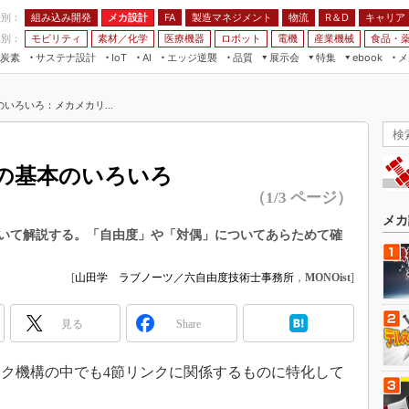
程別：
組み込み開発
メカ設計
製造マネジメント
物流
R＆D
キャリア
FA
業別：
モビリティ
素材／化学
医療機器
ロボット
電機
産業機械
食品・
炭素
サステナ設計
エッジ逆襲
品質
展示会
特集
メ
IoT
AI
ebook
伝承
組み込み開発
CEATEC
読者調査まとめ
編集後記
いろいろ：メカメカリ...
JIMTOF
保全
メカ設計
つながるクルマ
組込み/エッジ コンピューティング
ス
 AI
製造マネジメント
5G
展＆IoT/5Gソリューション展
VR／AR
FA
の基本のいろいろ
IIFES
モビリティ
フィールドサービス
（1/3 ページ）
国際ロボット展
素材／化学
FPGA
メカ
ジャパンモビリティショー
ついて解説する。「自由度」や「対偶」についてあらためて確
組み込み画像技術
TECHNO-FRONTIER
組み込みモデリング
[
山田学 ラブノーツ／六自由度技術士事務所
，
MONOist
]
人テク展
Windows Embedded
スマート工場EXPO
見る
Share
車載ソフト開発
EdgeTech+
ISO26262
ク機構の中でも4節リンクに関係するものに特化して
日本ものづくりワールド
無償設計ツール
AUTOMOTIVE WORLD