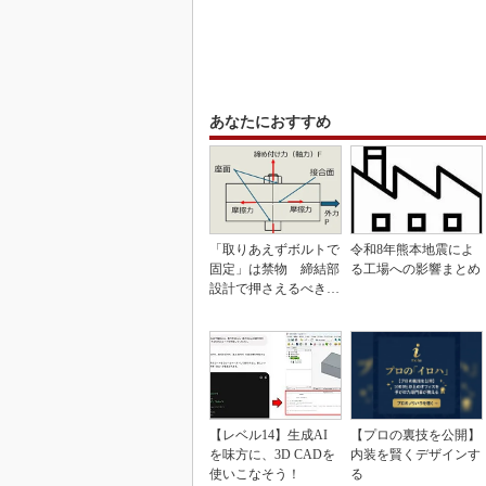
あなたにおすすめ
「取りあえずボルトで
令和8年熊本地震によ
固定」は禁物 締結部
る工場への影響まとめ
設計で押さえるべき基
本
【レベル14】生成AI
【プロの裏技を公開】
を味方に、3D CADを
内装を賢くデザインす
使いこなそう！
る