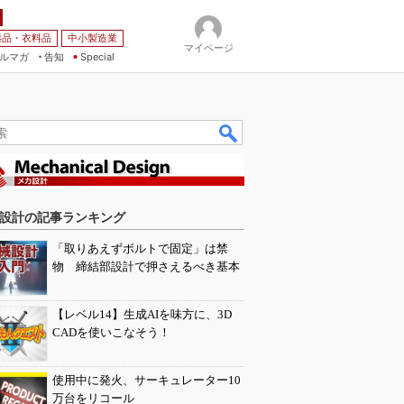
薬品・衣料品
中小製造業
マイページ
ルマガ
告知
Special
設計の記事ランキング
「取りあえずボルトで固定」は禁
物 締結部設計で押さえるべき基本
【レベル14】生成AIを味方に、3D
CADを使いこなそう！
使用中に発火、サーキュレーター10
万台をリコール