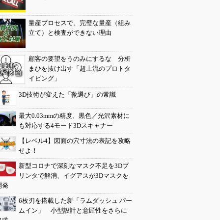
量産プロセスで、完璧な量産（組み
立て）と検査ができない理由
顧客の要望をうのみにするな 分析
まひを抜け出す「超上流のプロトタ
イピング」
3D技術が変えた「靴選び」の常識
最大0.03mmの精度、黒色／光沢素材に
も対応する4モード3Dスキャナー
【レベル4】図面の穴寸法の表記を攻略
せよ！
新型コロナで深刻なマスク不足を3Dプ
リンタで解消、イグアスが3Dマスクを
開発
6枚刃を搭載した新「ラムダッシュ パー
ムイン」 小型設計と意匠性をさらに