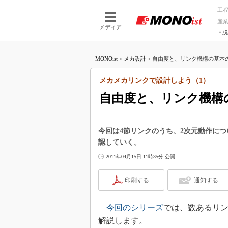
工
産
メディア
脱
つながる技術
AI×技術
MONOist
>
メカ設計
>
自由度と、リンク機構の基本の
つながる工場
AI×設備
つながるサービ
Physical
メカメカリンクで設計しよう（1）
自由度と、リンク機構
今回は4節リンクのうち、2次元動作に
認していく。
2011年04月15日 11時35分 公開
印刷する
通知する
今回のシリーズ
では、数あるリン
解説します。