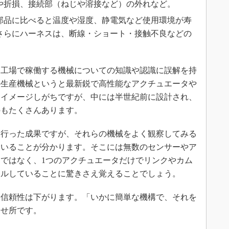
や折損、接続部（ねじや溶接など）の外れなど。
部品に比べると温度や湿度、静電気など使用環境が寿
さらにハーネスは、断線・ショート・接触不良などの
工場で稼働する機械についての知識や認識に誤解を持
の生産機械というと最新鋭で高性能なアクチュエータや
をイメージしがちですが、中には半世紀前に設計され、
のもたくさんあります。
行った成果ですが、それらの機械をよく観察してみる
ていることが分かります。そこには無数のセンサーやア
ではなく、1つのアクチュエータだけでリンクやカム
ールしていることに驚きさえ覚えることでしょう。
信頼性は下がります。「いかに簡単な機構で、それを
見せ所です。