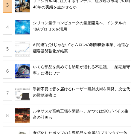
フィジカルAIに注力するインテル、組み込み市場での約
40年の実績を生かせるか
シリコン量子コンピュータの量産開発へ、インテルの
18Aプロセスを活用
AI関連“だけじゃない”オムロンの制御機器事業、地道な
顧客基盤強化が結実
いくら部品を集めても納期が遅れる不思議、「納期順守
率」に潜むワナ
手術不要で音を届けるレーザー照射技術を開発、次世代
の難聴治療に
ルネサスが高崎工場を閉鎖へ、かつてはSiCデバイス生
産の計画も
老朽化したポンプの主要部品を金属3Dプリンタで一体