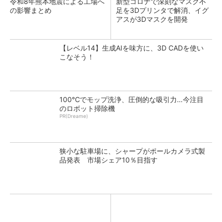
令和8年熊本地震による工場へ
新型コロナで深刻なマスク不
の影響まとめ
足を3Dプリンタで解消、イグ
アスが3Dマスクを開発
【レベル14】生成AIを味方に、3D CADを使い
こなそう！
100℃でモップ洗浄、圧倒的な吸引力…今注目
のロボット掃除機
PR(Dreame)
狭小な駐車場に、シャープがポールカメラ式製
品発表 市場シェア10％目指す