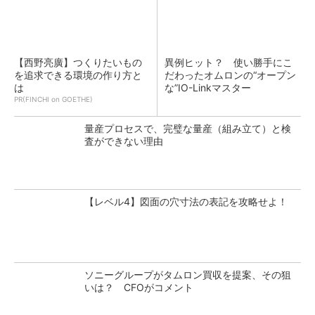
【西野亮廣】つくりたいもの
異例ヒット？ 使い勝手にこ
を追求できる環境の作り方と
だわったオムロンの“オープン
は
な”IO-Linkマスター
PR(FINCHI on GOETHE)
量産プロセスで、完璧な量産（組み立て）と検
査ができない理由
【レベル4】図面の穴寸法の表記を攻略せよ！
ソニーグループがタムロン買収を提案、その狙
いは？ CFOがコメント