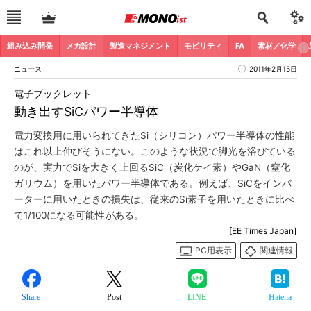
組み込み開発
メカ設計
製造マネジメント
モビリティ
FA
素材／化学
ニュース
2011年2月15日
電子ブックレット
動き出すSiCパワー半導体
電力変換用に用いられてきたSi（シリコン）パワー半導体の性能
はこれ以上伸びそうにない。このような状況で脚光を浴びている
のが、実力でSiを大きく上回るSiC（炭化ケイ素）やGaN（窒化
ガリウム）を用いたパワー半導体である。例えば、SiCをインバ
ーターに用いたときの損失は、従来のSi素子を用いたときに比べ
て1/100になる可能性がある。
[EE Times Japan]
PC用表示
関連情報
Share
Post
LINE
Hatena