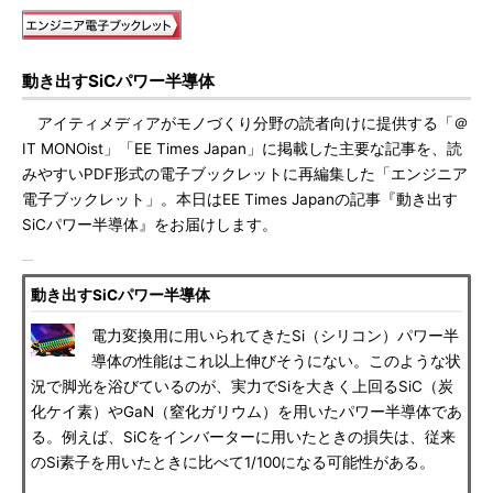
動き出すSiCパワー半導体
アイティメディアがモノづくり分野の読者向けに提供する「＠
IT MONOist」「EE Times Japan」に掲載した主要な記事を、読
みやすいPDF形式の電子ブックレットに再編集した「エンジニア
電子ブックレット」。本日はEE Times Japanの記事『動き出す
SiCパワー半導体』をお届けします。
動き出すSiCパワー半導体
電力変換用に用いられてきたSi（シリコン）パワー半
導体の性能はこれ以上伸びそうにない。このような状
況で脚光を浴びているのが、実力でSiを大きく上回るSiC（炭
化ケイ素）やGaN（窒化ガリウム）を用いたパワー半導体であ
る。例えば、SiCをインバーターに用いたときの損失は、従来
のSi素子を用いたときに比べて1/100になる可能性がある。