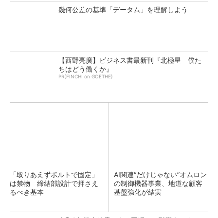
幾何公差の基準「データム」を理解しよう
【西野亮廣】ビジネス書最新刊『北極星 僕た
ちはどう働くか』
PR(FINCHI on GOETHE)
「取りあえずボルトで固定」
AI関連“だけじゃない”オムロン
は禁物 締結部設計で押さえ
の制御機器事業、地道な顧客
るべき基本
基盤強化が結実