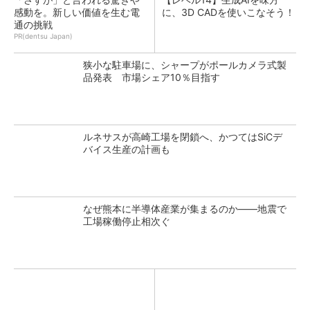
感動を。新しい価値を生む電
に、3D CADを使いこなそう！
通の挑戦
PR(dentsu Japan)
狭小な駐車場に、シャープがポールカメラ式製
品発表 市場シェア10％目指す
ルネサスが高崎工場を閉鎖へ、かつてはSiCデ
バイス生産の計画も
なぜ熊本に半導体産業が集まるのか――地震で
工場稼働停止相次ぐ