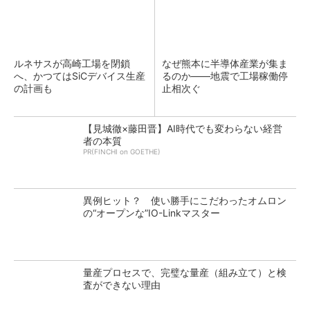
ルネサスが高崎工場を閉鎖
なぜ熊本に半導体産業が集ま
へ、かつてはSiCデバイス生産
るのか――地震で工場稼働停
の計画も
止相次ぐ
【見城徹×藤田晋】AI時代でも変わらない経営
者の本質
PR(FINCHI on GOETHE)
異例ヒット？ 使い勝手にこだわったオムロン
の“オープンな”IO-Linkマスター
量産プロセスで、完璧な量産（組み立て）と検
査ができない理由