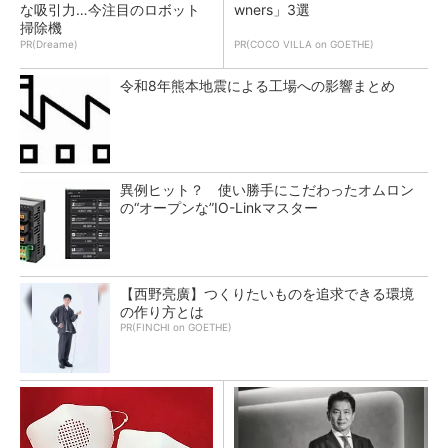
な吸引力…今注目のロボット
wners」3選
掃除機
PR(Dreame)
PR(COCO VILLA on GOETHE)
令和8年熊本地震による工場への影響まとめ
異例ヒット？ 使い勝手にこだわったオムロン
の“オープンな”IO-Linkマスター
【西野亮廣】つくりたいものを追求できる環境
の作り方とは
PR(FINCHI on GOETHE)