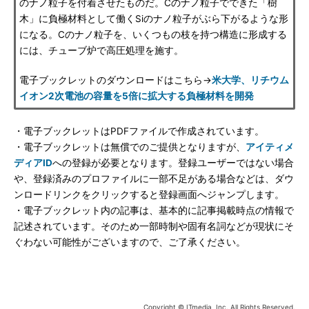
のナノ粒子を付着させたものだ。Cのナノ粒子でできた「樹
木」に負極材料として働くSiのナノ粒子がぶら下がるような形
になる。Cのナノ粒子を、いくつもの枝を持つ構造に形成する
には、チューブ炉で高圧処理を施す。
電子ブックレットのダウンロードはこちら→
米大学、リチウム
イオン2次電池の容量を5倍に拡大する負極材料を開発
・電子ブックレットはPDFファイルで作成されています。
・電子ブックレットは無償でのご提供となりますが、
アイティメ
ディアID
への登録が必要となります。登録ユーザーではない場合
や、登録済みのプロファイルに一部不足がある場合などは、ダウ
ンロードリンクをクリックすると登録画面へジャンプします。
・電子ブックレット内の記事は、基本的に記事掲載時点の情報で
記述されています。そのため一部時制や固有名詞などが現状にそ
ぐわない可能性がございますので、ご了承ください。
Copyright © ITmedia, Inc. All Rights Reserved.