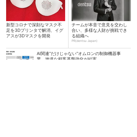
新型コロナで深刻なマスク不
チームが本音で意見を交わし
足を3Dプリンタで解消、イグ
合い、多様な人財が挑戦でき
アスが3Dマスクを開発
る組織へ
PR(dentsu Japan)
AI関連“だけじゃない”オムロンの制御機器事
業、地道な顧客基盤強化が結実
【レベル14】生成AIを味方に、3D CADを使い
こなそう！
「取りあえずボルトで固定」は禁物 締結部設
計で押さえるべき基本