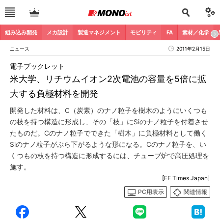
組み込み開発
メカ設計
製造マネジメント
モビリティ
FA
素材／化学
ニュース
2011年2月15日
電子ブックレット
米大学、リチウムイオン2次電池の容量を5倍に拡
大する負極材料を開発
開発した材料は、C（炭素）のナノ粒子を樹木のようにいくつも
の枝を持つ構造に形成し、その「枝」にSiのナノ粒子を付着させ
たものだ。Cのナノ粒子でできた「樹木」に負極材料として働く
Siのナノ粒子がぶら下がるような形になる。Cのナノ粒子を、い
くつもの枝を持つ構造に形成するには、チューブ炉で高圧処理を
施す。
[EE Times Japan]
PC用表示
関連情報