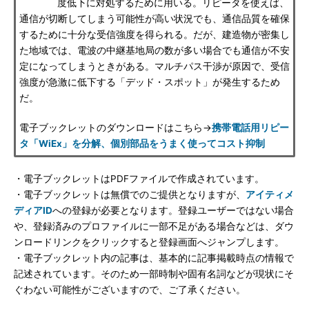
度低下に対処するために用いる。リピータを使えば、
通信が切断してしまう可能性が高い状況でも、通信品質を確保
するために十分な受信強度を得られる。だが、建造物が密集し
た地域では、電波の中継基地局の数が多い場合でも通信が不安
定になってしまうときがある。マルチパス干渉が原因で、受信
強度が急激に低下する「デッド・スポット」が発生するため
だ。
電子ブックレットのダウンロードはこちら→
携帯電話用リピー
タ「WiEx」を分解、個別部品をうまく使ってコスト抑制
・電子ブックレットはPDFファイルで作成されています。
・電子ブックレットは無償でのご提供となりますが、
アイティメ
ディアID
への登録が必要となります。登録ユーザーではない場合
や、登録済みのプロファイルに一部不足がある場合などは、ダウ
ンロードリンクをクリックすると登録画面へジャンプします。
・電子ブックレット内の記事は、基本的に記事掲載時点の情報で
記述されています。そのため一部時制や固有名詞などが現状にそ
ぐわない可能性がございますので、ご了承ください。