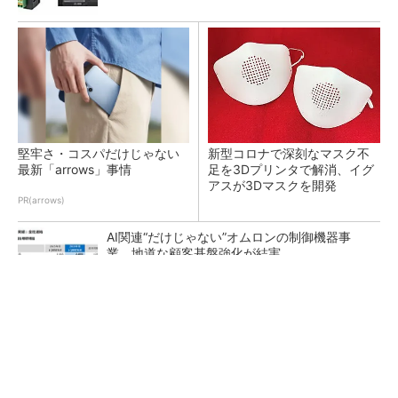
堅牢さ・コスパだけじゃない
新型コロナで深刻なマスク不
最新「arrows」事情
足を3Dプリンタで解消、イグ
アスが3Dマスクを開発
PR(arrows)
AI関連“だけじゃない”オムロンの制御機器事
業、地道な顧客基盤強化が結実
【レベル14】生成AIを味方に、3D CADを使い
こなそう！