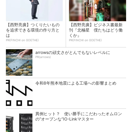
【西野亮廣】つくりたいもの
【西野亮廣】ビジネス書最新
を追求できる環境の作り方と
刊『北極星 僕たちはどう働
は
くか』
PR(FINCHI on GOETHE)
PR(FINCHI on GOETHE)
arrowsの頑丈さがとんでもないレベルに
PR(arrows)
令和8年熊本地震による工場への影響まとめ
異例ヒット？ 使い勝手にこだわったオムロン
の“オープンな”IO-Linkマスター