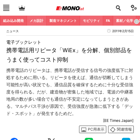
組み込み開発
メカ設計
製造マネジメント
モビリティ
FA
素材／化学
ニュース
2011年2月15日
電子ブックレット
携帯電話用リピータ「WiEx」を分解、個別部品を
うまく使ってコスト抑制
携帯電話のリピータは、携帯電話が受信する信号の強度低下に対
処するために用いる。リピータを使えば、通信が切断してしまう
可能性が高い状況でも、通信品質を確保するために十分な受信強
度を得られる。だが、建造物が密集した地域では、電波の中継基
地局の数が多い場合でも通信が不安定になってしまうときがあ
る。マルチパス干渉が原因で、受信強度が急激に低下する「デッ
ド・スポット」が発生するためだ。
[EE Times Japan]
PC用表示
関連情報