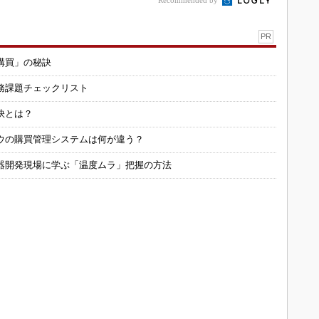
Recommended by
PR
購買」の秘訣
務課題チェックリスト
訣とは？
ウの購買管理システムは何が違う？
器開発現場に学ぶ「温度ムラ」把握の方法