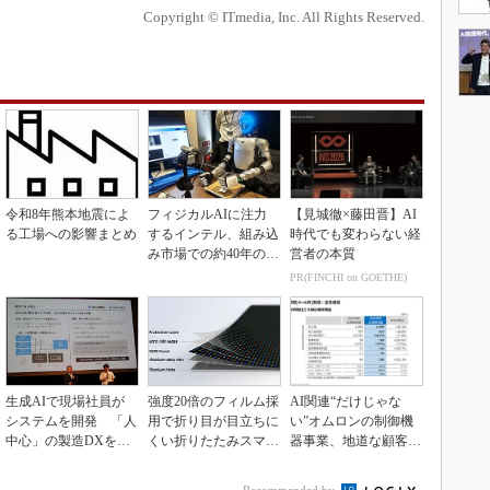
Copyright © ITmedia, Inc. All Rights Reserved.
令和8年熊本地震によ
フィジカルAIに注力
【見城徹×藤田晋】AI
る工場への影響まとめ
するインテル、組み込
時代でも変わらない経
み市場での約40年の実
営者の本質
績を生かせるか
PR(FINCHI on GOETHE)
生成AIで現場社員が
強度20倍のフィルム採
AI関連“だけじゃな
システムを開発 「人
用で折り目が目立ちに
い”オムロンの制御機
中心」の製造DXを自
くい折りたたみスマホ
器事業、地道な顧客基
走させた3社の方法
の新技術
盤強化が結実