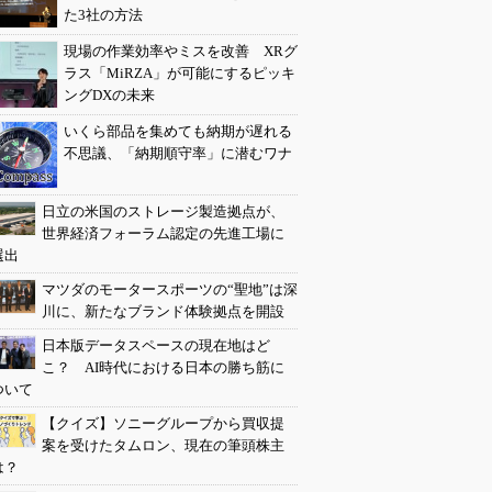
た3社の方法
現場の作業効率やミスを改善 XRグ
ラス「MiRZA」が可能にするピッキ
ングDXの未来
いくら部品を集めても納期が遅れる
不思議、「納期順守率」に潜むワナ
日立の米国のストレージ製造拠点が、
世界経済フォーラム認定の先進工場に
選出
マツダのモータースポーツの“聖地”は深
川に、新たなブランド体験拠点を開設
日本版データスペースの現在地はど
こ？ AI時代における日本の勝ち筋に
ついて
【クイズ】ソニーグループから買収提
案を受けたタムロン、現在の筆頭株主
は？