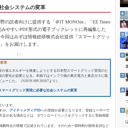
3Dプリンタ
産業オープンネット展
社会システムの変革
デジタルツインとCAE
S＆OP
向けに提供する「＠IT MONOist」「EE Times
インダストリー4.0
、読みやすいPDF形式の電子ブックレットに再編集した
。今回はみずほ情報総研株式会社提供『スマートグリッ
イノベーション
革』をお届けします。
製造業ビッグデータ
メイドインジャパン
の変革
植物工場
家の省エネルギーを推進しようとする日本型スマートグリッド実現のた
知財マネジメント
面の変化が必要となる。本稿ではインフラ側の東京電力と東京ガスに取
た。（NAVIS 009 2010/7より）
海外生産
スマートグリッド実現に必要な社会システムの変革
グローバル設計・開発
制御セキュリティ
ています。
新型コロナへの対応
すが、
アイティメディアID
への登録が必要となります。登録ユーザーで
不足がある場合などは、ダウンロードリンクをクリックすると登録画面
掲載時点の情報で記述されています。そのため一部時制や固有名詞など