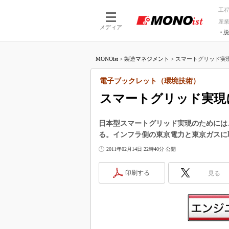
工
産
メディア
脱
つながる技術
AI×技術
MONOist
>
製造マネジメント
>
スマートグリッド実現
つながる工場
AI×設備
つながるサービ
Physical
電子ブックレット（環境技術）
スマートグリッド実現
日本型スマートグリッド実現のためには
る。インフラ側の東京電力と東京ガスに
2011年02月14日 22時40分 公開
印刷する
見る