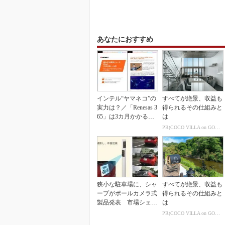
あなたにおすすめ
インテル“ヤマネコ”の
すべてが絶景、収益も
実力は？／「Renesas 3
得られるその仕組みと
65」は3カ月かかる作
は
業が1...
PR(COCO VILLA on GOETHE)
狭小な駐車場に、シャ
すべてが絶景、収益も
ープがポールカメラ式
得られるその仕組みと
製品発表 市場シェア
は
10％目指す
PR(COCO VILLA on GOETHE)