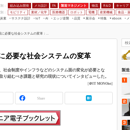
程別：
組み込み開発
メカ設計
製造マネジメント
物流
R＆D
キャリア
FA
業別：
モビリティ
素材／化学
医療機器
ロボット
電機
産業機械
食品・
炭素
サステナ設計
エッジ逆襲
品質
展示会
特集
メ
IoT
AI
ebook
伝承
組み込み開発
CEATEC
読者調査まとめ
編集後記
に必要な社会システムの変革：...
JIMTOF
保全
メカ設計
つながるクルマ
組込み/エッジ コンピューティング
ス
 AI
製造マネジメント
5G
展＆IoT/5Gソリューション展
VR／AR
FA
に必要な社会システムの変革
IIFES
モビリティ
フィールドサービス
国際ロボット展
素材／化学
FPGA
、社会制度やインフラなどのシステム面の変化が必要とな
製造
ジャパンモビリティショー
取り組むべき課題と研究の現状についてインタビューした。
組み込み画像技術
TECHNO-FRONTIER
[
＠IT MONOist
]
組み込みモデリング
人テク展
Windows Embedded
Share
スマート工場EXPO
車載ソフト開発
EdgeTech+
ISO26262
日本ものづくりワールド
無償設計ツール
AUTOMOTIVE WORLD