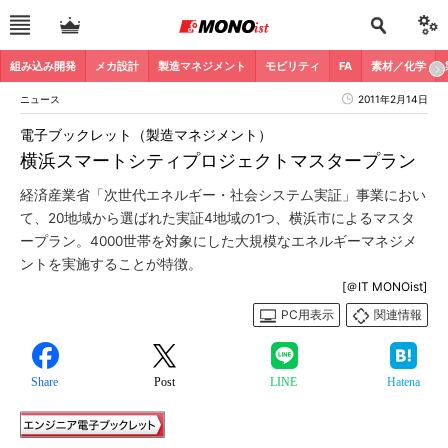
組み込み開発
メカ設計
製造マネジメント
モビリティ
FA
素材／化学
ニュース
2011年2月14日
電子ブックレット（製造マネジメント）
横浜スマートシティプロジェクトマスタープラン
経済産業省「次世代エネルギー・社会システム実証」事業におい
て、20地域から選ばれた実証4地域の1つ、横浜市によるマスタ
ープラン。4000世帯を対象にした大規模なエネルギーマネジメ
ントを実施することが特徴。
[＠IT MONOist]
PC用表示
関連情報
Share
Post
LINE
Hatena