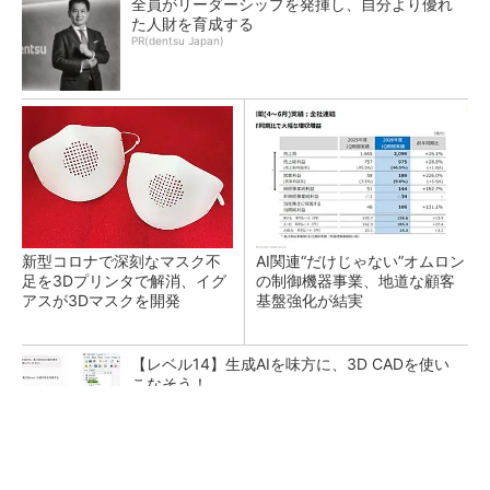
全員がリーダーシップを発揮し、自分より優れ
た人財を育成する
PR(dentsu Japan)
新型コロナで深刻なマスク不
AI関連“だけじゃない”オムロン
足を3Dプリンタで解消、イグ
の制御機器事業、地道な顧客
アスが3Dマスクを開発
基盤強化が結実
【レベル14】生成AIを味方に、3D CADを使い
こなそう！
全員がリーダーシップを発揮し、自分より優れ