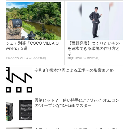
シェア別荘「COCO VILLA O
【西野亮廣】つくりたいもの
wners」3選
を追求できる環境の作り方と
は
PR(COCO VILLA on GOETHE)
PR(FINCHI on GOETHE)
令和8年熊本地震による工場への影響まとめ
異例ヒット？ 使い勝手にこだわったオムロン
の“オープンな”IO-Linkマスター