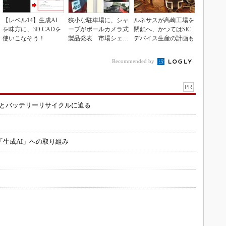
【レベル14】生成AI
狭小な駐車場に、シャ
ルネサスが高崎工場を
を味方に、3D CADを
ープがポールカメラ式
閉鎖へ、かつてはSiC
使いこなそう！
製品発表 市場シェア
デバイス生産の計画も
10％目指す
Recommended by
PR
造とバッテリーリサイクルに迫る
「生成AI」への取り組み