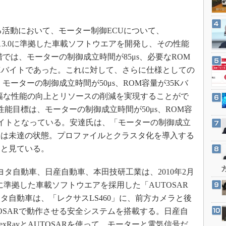
3Dプリンタ
産業オープンネット展
デジタルツインとCAE
活動において、モーター制御ECUについて、
S＆OP
ース3.0に準拠した車載ソフトウエアを開発し、その性能
インダストリー4.0
階では、モーターの制御成立時間が85μs、必要なROM
イノベーション
.5Kバイトであった。これに対して、さらに仕様としての
製造業ビッグデータ
モーターの制御成立時間が50μs、ROM容量が35Kバ
大幅な性能の向上とリソースの削減を実現することがで
メイドインジャパン
の性能目標は、モーターの制御成立時間が50μs、ROM容
植物工場
0バイトとなっている。安達氏は、「モーターの制御成立
知財マネジメント
連は未達の状態。プロファイルとクラスタ化を導入する
海外生産
」と見ている。
グローバル設計・開発
トヨタ自動車、日産自動車、本田技研工業は、2010年2月
制御セキュリティ
仕様に準拠した車載ソフトウエアを採用した「AUTOSAR
新型コロナへの対応
タ自動車は、「レクサスLS460」に、前方カメラと後
UTOSARで動作させる安全システムを搭載する。日産自
xRayとAUTOSARを使って、モーターと電気信号だ