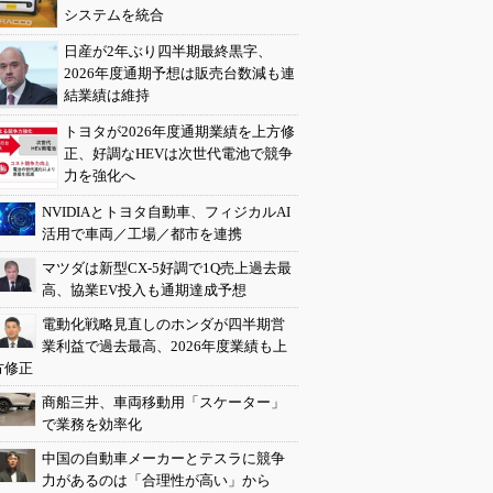
システムを統合
日産が2年ぶり四半期最終黒字、
2026年度通期予想は販売台数減も連
結業績は維持
トヨタが2026年度通期業績を上方修
正、好調なHEVは次世代電池で競争
力を強化へ
NVIDIAとトヨタ自動車、フィジカルAI
活用で車両／工場／都市を連携
マツダは新型CX-5好調で1Q売上過去最
高、協業EV投入も通期達成予想
電動化戦略見直しのホンダが四半期営
業利益で過去最高、2026年度業績も上
方修正
商船三井、車両移動用「スケーター」
で業務を効率化
中国の自動車メーカーとテスラに競争
力があるのは「合理性が高い」から