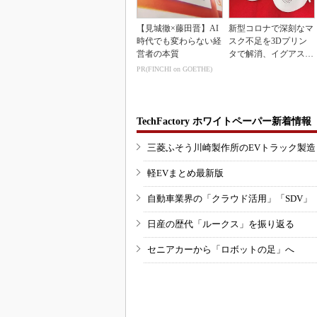
【見城徹×藤田晋】AI
新型コロナで深刻なマ
時代でも変わらない経
スク不足を3Dプリン
営者の本質
タで解消、イグアスが
3Dマスクを開発
PR(FINCHI on GOETHE)
TechFactory ホワイトペーパー新着情報
三菱ふそう川崎製作所のEVトラック製
軽EVまとめ最新版
自動車業界の「クラウド活用」「SDV」
日産の歴代「ルークス」を振り返る
セニアカーから「ロボットの足」へ