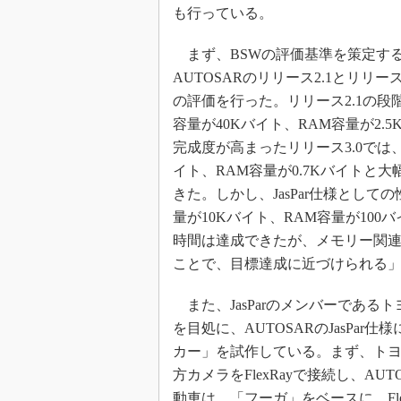
も行っている。
まず、BSWの評価基準を策定する
AUTOSARのリリース2.1とリリ
の評価を行った。リリース2.1の段
容量が40Kバイト、RAM容量が2
完成度が高まったリリース3.0では、
イト、RAM容量が0.7Kバイトと
きた。しかし、JasPar仕様として
量が10Kバイト、RAM容量が10
時間は達成できたが、メモリー関
ことで、目標達成に近づけられる
また、JasParのメンバーである
を目処に、AUTOSARのJasPar
カー」を試作している。まず、トヨ
方カメラをFlexRayで接続し、A
動車は、「フーガ」をベースに、Fle