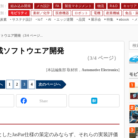
程別：
組み込み開発
メカ設計
製造マネジメント
物流
R＆D
キャリア
FA
業別：
モビリティ
素材／化学
医療機器
ロボット
電機
産業機械
食品・
炭素
サステナ設計
エッジ逆襲
品質
展示会
特集
メ
IoT
AI
ebook
伝承
組み込み開発
CEATEC
読者調査まとめ
編集後記
トウエア開発（3/4 ページ...
JIMTOF
保全
メカ設計
つながるクルマ
組込み/エッジ コンピューティング
ス
 AI
製造マネジメント
5G
車載ソフトウエア開発
展＆IoT/5Gソリューション展
VR／AR
FA
（3/4 ページ）
IIFES
モビリティ
フィールドサービス
国際ロボット展
[本誌編集部 取材班，
Automotive Electronics
]
素材／化学
FPGA
モビ
ジャパンモビリティショー
組み込み画像技術
へ
1
|
2
|
3
|
4
次のページへ
TECHNO-FRONTIER
組み込みモデリング
人テク展
Share
Windows Embedded
スマート工場EXPO
車載ソフト開発
EdgeTech+
ISO26262
日本ものづくりワールド
無償設計ツール
スとしたJasPar仕様の策定のみならず、それらの実装評価
AUTOMOTIVE WORLD