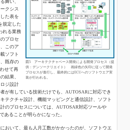
振る舞い、
ワークシス
割した表を
を規定した
われる業務
どのプロセ
て、このア
車載ソフト
は、既存の
図5 アーキテクチャベース開発による開発プロセス（提
供：デンソークリエイト） 画緑色の矢印に従って開発
合わせて再
プロセスが進行し、最終的にはECUへのソフトウエア実
その結果、
装が行われる。
ポロジ設計
者が有している技術だけでも、AUTOSARに対応でき
ーキテクチャ設計、機能マッピングと通信設計、ソフト
計のプロセスについては、AUTOSAR対応ツールや
要であることが明らかになった。
において、最も人月工数がかかったのが、ソフトウエ