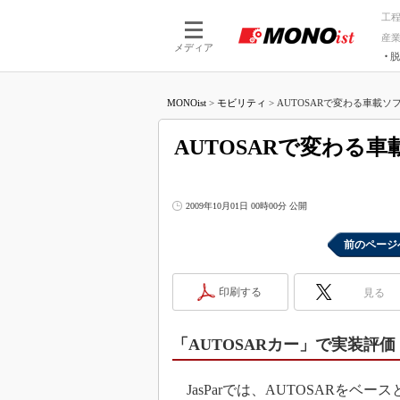
工
産
メディア
脱
つながる技術
AI×技術
MONOist
>
モビリティ
>
AUTOSARで変わる車載ソフ
つながる工場
AI×設備
つながるサービ
Physical
AUTOSARで変わる
2009年10月01日 00時00分 公開
前のページ
印刷する
見る
「AUTOSARカー」で実装評価
JasParでは、AUTOSARをベー