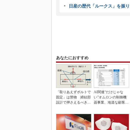
日産の歴代「ルークス」を振り
あなたにおすすめ
「取りあえずボルトで
AI関連“だけじゃな
固定」は禁物 締結部
い”オムロンの制御機
設計で押さえるべき基
器事業、地道な顧客基
本
盤強化が結実