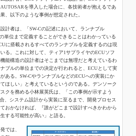
AUTOSARを導入した場合に、各技術者が抱えるであ
結果、以下のような事例が想定された。
計者は、「SW-Cの記述において、ランナブル
レベルの単位まで定義することができることはわかっている
CUに搭載されるすべてのランナブルを定義するのは現
いる。これに対して、ティア1サプライヤのECUソフ
、機能構造の設計者はそこまでは無理だと考えているわ
ナブルの単位までの決定が行われると、ECUとして実
がある。SW-CやランナブルなどのECUへの実装にか
せてほしい」と考えているというのである。デンソーク
デスクを務める小林展英氏は、「この事例が示すよう
る場合、システム設計から実装に至るまで、開発プロセス
しておかなければ、『誰がどこまで設計すべきかわから
発生する可能性が高い」と語る。
発では、