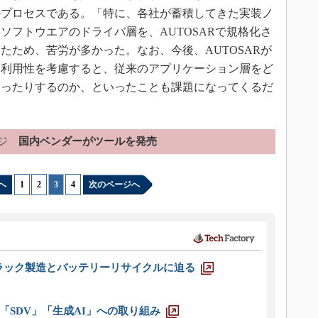
のプロセスである。「特に、各社が蓄積してきた実装ノ
ソフトウエアのドライバ層を、AUTOSARで規格化さ
たため、苦労が多かった。なお、今後、AUTOSARが
再利用性を考慮すると、従来のアプリケーション層をど
扱ったりするのか、といったことも課題になってくるだ
ジ
国内ベンダーがツールを発売
へ
1
|
2
|
3
|
4
次のページへ
ラック製造とバッテリーリサイクルに迫る
「SDV」「生成AI」への取り組み