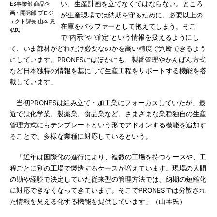
い、生産計画を立てなくてはならない。ところ
ES事業部 商品企
画・開発部 プロジ
が生産現場では納期を守るために、必要以上の
ェクト課長 山本 晃
在庫をバッファーとして抱えてしまう。そこ
弘氏
で“内示”や“確定”という情報を扱えるようにし
て、いま部材がどれだけ必要なのかを高い精度で判断できるよう
にしています。PRONESにはほかにも、製番管理やかんばん方式
など日本独特の情報を基にして生産工程をサポートする機能を搭
載しています」
当初PRONESは組み立て・加工業にフォーカスしていたが、最
近では化学業、製薬業、食品業など、さまざまな業種独自の生産
管理方式にもテンプレートという形でアドオンする機能を追加す
ることで、多様な業種に対応しているという。
「近年は国際化の進行により、複数の工場を持つケースや、工
程ごとに別の工場で製造するケースが増えています。現場の人間
の勘や経験で決定していた従来型の管理方法では、納期の短縮化
に対応できなくなってきています。そこでPRONESでは分散され
た情報を見える化する機能を提供しています」（山本氏）