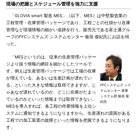
現場の把握とスケジュール管理を強力に支援
「GLOVIA smart 製造 MES」（以下、MES）は中堅製造業の
工程管理・在庫管理パッケージであり、工程ごとの仕掛かり在庫
管理など現場情報の細かい追跡を行う。販売元である富士通グル
ープのFFCシステムズ システムセンター 板垣 俊紀氏にお話を伺
った。
「MESというのは、従来の生産管理パッケー
ジより扱う情報の網目を細かくしたツールで
す。例えば生産管理パッケージでは工場の在庫
が増えている、あるいは生産計画が遅れてい
る、といった大きな情報は取得できますが、じ
FFCシステムズ シス
テムセンター 産業
ゃあなぜ遅れているのか、どこに在庫がたまっ
システム部 板垣 俊
ているのかといった情報までは取得できない。
紀氏
MESを導入すれば、各工程の作業情報を上位シ
ステムに通知できるようになりますから、生産遅れの原因がある
工程での加工装置の故障といった情報を把握できるようになりま
す」