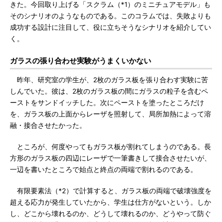
きた。今回取り上げる「スクラム（*1）のミニチュアモデル」も
そのシナリオのようなものである。このコラムでは、失敗よりも
成功する設計に注目して、役に立ちそうなシナリオを紹介してい
く。
ガラスの張り合わせ実験がうまくいかない
昨年、研究室の学生が、2枚のガラス板を張り合わす実験に苦
しんでいた。彼は、2枚のガラス板の間にガラスの粒子を含むペ
ーストをサンドイッチした。次にペーストを塗ったところだけ
を、ガラス板の上面からレーザを照射して、局所加熱によって溶
融・接合させたかった。
ところが、何度やってもガラス板が割れてしまうのである。長
方形のガラス板の四辺にレーザで一筆書きして接合させたいが、
一辺を書いたところで始点と終点の両端で割れるのである。
有限要素法（*2）で計算すると、ガラス板の両端で破壊強度を
超える応力が発生していたから、学生は仕方がないという。しか
し、どこから壊れるのか、どうして壊れるのか、どうやって防ぐ