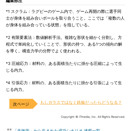
編集部注
*1 スクラム：ラグビーのゲーム内で、ゲーム再開の際に選手同
士が身体を組み合いボールを取り合うこと。ここでは「複数の人
が身体を組み合っている状態」を指している。
*2 有限要素法：数値解析手法。複雑な形状を細かく分割し、方
程式で単純化していくことで、形状の持つ、ある1つの傾向の解
を導く。構造力学の分野でよく使われる。
*3 圧縮応力：材料の、ある面積当たりに掛かる圧縮によって生
じる内力。
*4 引張応力：材料の、ある面積当たりに掛かる引張によって生
じる内力。
もしガラスではなく鉄板だったらどうなる？
Copyright © ITmedia, Inc. All Rights Reserved.
「失敗学」から生まれた成功シナリオ 連載一覧