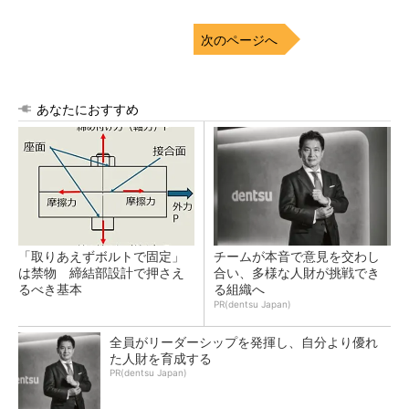
次のページへ
あなたにおすすめ
「取りあえずボルトで固定」
チームが本音で意見を交わし
は禁物 締結部設計で押さえ
合い、多様な人財が挑戦でき
るべき基本
る組織へ
PR(dentsu Japan)
全員がリーダーシップを発揮し、自分より優れ
た人財を育成する
PR(dentsu Japan)