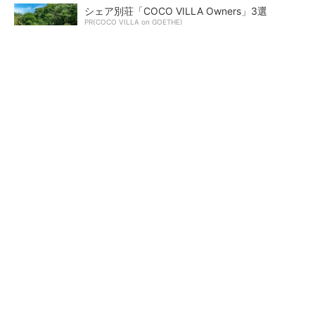
シェア別荘「COCO VILLA Owners」3選
PR(COCO VILLA on GOETHE)
【レベル14】生成AIを味方に、3D CADを使い
こなそう！
狭小な駐車場に、シャープがポールカメラ式製
品発表 市場シェア10％目指す