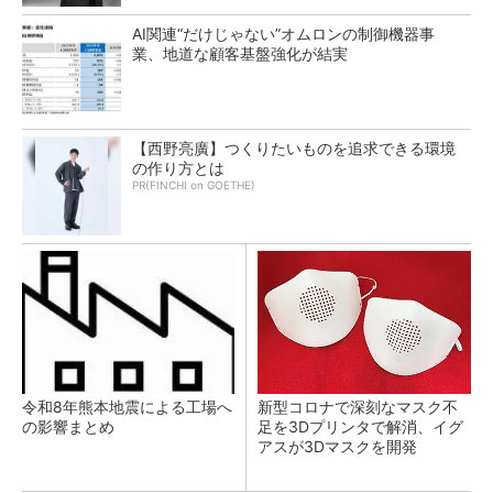
AI関連“だけじゃない”オムロンの制御機器事
業、地道な顧客基盤強化が結実
【西野亮廣】つくりたいものを追求できる環境
の作り方とは
PR(FINCHI on GOETHE)
令和8年熊本地震による工場へ
新型コロナで深刻なマスク不
の影響まとめ
足を3Dプリンタで解消、イグ
アスが3Dマスクを開発