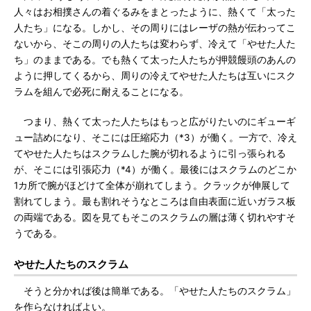
人々はお相撲さんの着ぐるみをまとったように、熱くて「太った
人たち」になる。しかし、その周りにはレーザの熱が伝わってこ
ないから、そこの周りの人たちは変わらず、冷えて「やせた人た
ち」のままである。でも熱くて太った人たちが押競饅頭のあんの
ように押してくるから、周りの冷えてやせた人たちは互いにスク
ラムを組んで必死に耐えることになる。
つまり、熱くて太った人たちはもっと広がりたいのにギューギ
ュー詰めになり、そこには圧縮応力（*3）が働く。一方で、冷え
てやせた人たちはスクラムした腕が切れるように引っ張られる
が、そこには引張応力（*4）が働く。最後にはスクラムのどこか
1カ所で腕がほどけて全体が崩れてしまう。クラックが伸展して
割れてしまう。最も割れそうなところは自由表面に近いガラス板
の両端である。図を見てもそこのスクラムの層は薄く切れやすそ
うである。
やせた人たちのスクラム
そうと分かれば後は簡単である。「やせた人たちのスクラム」
を作らなければよい。