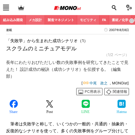
組み込み開発
メカ設計
製造マネジメント
モビリティ
FA
素材／化学
連載
2007年8月8日
「失敗学」から生まれた成功シナリオ（1）
スクラムのミニチュアモデル
（1/2 ページ）
長年にわたりおびただしい数の失敗事例を研究してきたことで見
えた！ 設計成功の秘訣（成功シナリオ）を伝授する。（編集
部）
[
中尾 政之
，MONOist]
PC用表示
関連情報
Share
Post
LINE
Hatena
筆者は失敗学と称して、いくつかの一般的・共通的・抽象的・
反復的なシナリオを使って、多くの失敗事例をグループ分けして