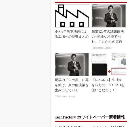
令和8年熊本地震によ
創業125年の課題解決
る工場への影響まとめ
力×多様な才能で挑
む、これからの電通
PR(dentsu Japan)
現場の「生の声」に耳
【レベル14】生成AI
を傾け、真の解決策を
を味方に、3D CADを
生み出していく
使いこなそう！
PR(dentsu Japan)
TechFactory ホワイトペーパー新着情報