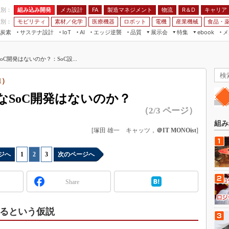
程別：
組み込み開発
メカ設計
製造マネジメント
物流
R＆D
キャリア
FA
業別：
モビリティ
素材／化学
医療機器
ロボット
電機
産業機械
食品・
炭素
サステナ設計
エッジ逆襲
品質
展示会
特集
メ
IoT
AI
ebook
伝承
組み込み開発
CEATEC
読者調査まとめ
編集後記
C開発はないのか？：SoC設...
JIMTOF
保全
メカ設計
つながるクルマ
組込み/エッジ コンピューティング
ス
 AI
製造マネジメント
5G
1）
展＆IoT/5Gソリューション展
VR／AR
FA
なSoC開発はないのか？
IIFES
モビリティ
フィールドサービス
（2/3 ページ）
国際ロボット展
素材／化学
FPGA
組み
ジャパンモビリティショー
[塚田 雄一 キャッツ，
＠IT MONOist
]
組み込み画像技術
TECHNO-FRONTIER
組み込みモデリング
ジへ
1
|
2
|
3
次のページへ
人テク展
Windows Embedded
スマート工場EXPO
Share
車載ソフト開発
EdgeTech+
ISO26262
日本ものづくりワールド
するという仮説
無償設計ツール
AUTOMOTIVE WORLD