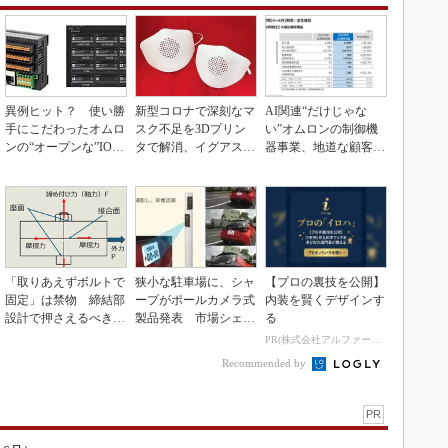
異例ヒット？ 使い勝
新型コロナで深刻なマ
AI関連“だけじゃな
手にこだわったオムロ
スク不足を3Dプリン
い”オムロンの制御機
ンの“オープンな”IO-L
タで解消、イグアスが
器事業、地道な顧客基
inkマスター
3Dマスクを開発
盤強化が結実
「取りあえずボルトで
狭小な駐車場に、シャ
【プロの裏技を公開】
固定」は禁物 締結部
ープがポールカメラ式
内装を賢くデザインす
設計で押さえるべき基
製品発表 市場シェア
る
本
10％目指す
PR(株式会社アルファーテクノ)
Recommended by
PR