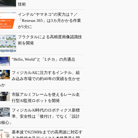
技術
インテル“ヤマネコ”の実力は？／
「Renesas 365」は3カ月かかる作業
が1分に
フラクタルによる高精度画像認識技
術を開発
“Hello, World”と「Lチカ」の共通点
フィジカルAIに注力するインテル、組
み込み市場での約40年の実績を生かせ
るか
市販アルミフレームを使えるレール走
行型AI監視ロボットを開発
フィジカルAI時代のロボティクス新標
準、安全性は「後付け」でなく「設計
の核心」
基本波で625MHzまでの高周波に対応す