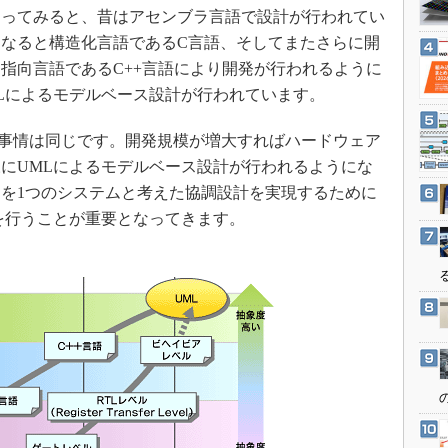
3Dプリンタ
ってみると、昔はアセンブラ言語で設計が行われてい
産業オープンネット展
デジタルツインとCAE
なると構造化言語であるC言語、そしてまたさらに開
指向言語であるC++言語により開発が行われるように
S＆OP
Lによるモデルベース設計が行われています。
インダストリー4.0
イノベーション
事情は同じです。開発規模が増大すればハードウェア
製造業ビッグデータ
にUMLによるモデルベース設計が行われるようにな
を1つのシステムと考えた協調設計を実現するために
メイドインジャパン
を行うことが重要となってきます。
植物工場
知財マネジメント
海外生産
グローバル設計・開発
制御セキュリティ
新型コロナへの対応