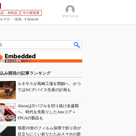
薬品・衣料品
中小製造業
マイページ
ルマガ
告知
Special
込み開発の記事ランキング
ルネサスが高崎工場を閉鎖へ、かつ
てはSiCデバイス生産の計画も
AlteraはITバブルを切り抜け全盛期
へ、時代を先取りしたArmコア＋
FPGAの製品も
強度20倍のフィルム採用で折り目が
目立ちにくい折りたたみスマホの新