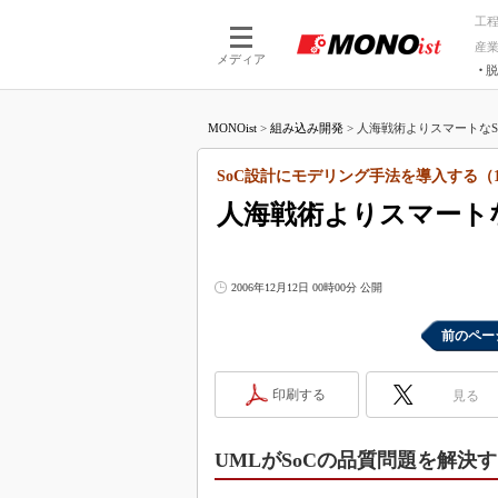
工
産
メディア
脱
つながる技術
AI×技術
MONOist
>
組み込み開発
>
人海戦術よりスマートなSo
つながる工場
AI×設備
つながるサービ
Physical
SoC設計にモデリング手法を導入する（
人海戦術よりスマート
2006年12月12日 00時00分 公開
前のペー
印刷する
見る
UMLがSoCの品質問題を解決